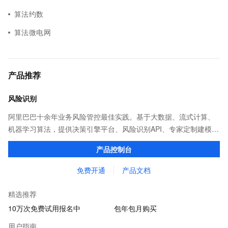
算法约数
算法微电网
产品推荐
风险识别
阿里巴巴十余年业务风险管控最佳实践。基于大数据、流式计算、
机器学习算法，提供决策引擎平台、风险识别API、专家定制建模等
多维风控服务，一站式解决企业在用户注册、运营活动、交易、信
产品控制台
贷审核等关键业务中所遇到的欺诈问题。
免费开通
产品文档
精选推荐
10万次免费试用报名中
包年包月购买
用户指南