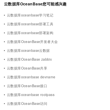
云数据库OceanBase您可能感兴趣
云数据库oceanbase学习笔记
云数据库oceanbase部署工具
云数据库oceanbase部署架构
云数据库OceanBase开发者大会
云数据库oceanbase云数据
云数据库OceanBase zabbix
云数据库OceanBase共享
云数据库oceanbase devname
云数据库OceanBase接口
云数据库oceanbase rootpass
云数据库OceanBase访问