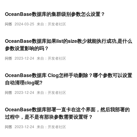
OceanBase数据库的集群级别参数怎么设置？
问答
2024-03-25
来自：开发者社区
OceanBase数据库如果list的size教少就能执行成功,是什么
参数设置影响的吗？
问答
2023-12-24
来自：开发者社区
OceanBase数据库 Clog怎样手动删除？哪个参数可以设置
自动清理clog呢?
问答
2023-12-24
来自：开发者社区
OceanBase数据库部署一直卡在这个界面，然后我部署的
过程中，是不是有那块参数需要设置呀？
问答
2023-12-24
来自：开发者社区