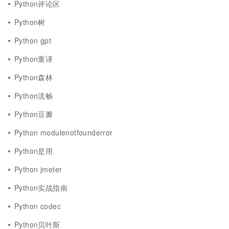
Python评论区
Python树
Python gpt
Python重译
Python森林
Python流畅
Python豆瓣
Python modulenotfounderror
Python是用
Python jmeter
Python实战指南
Python codec
Python贝叶斯