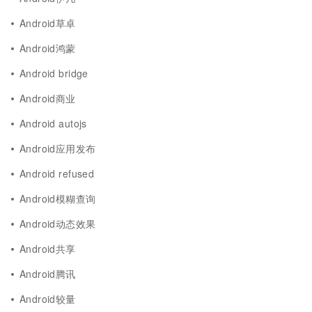
Android草卓
Android鸿蒙
Android bridge
Android商业
Android autojs
Android应用发布
Android refused
Android模糊查询
Android动态效果
Android共享
Android腾讯
Android较量