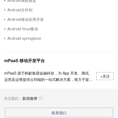
Android离线推送
Android文件到
Android移动应用开发
Android linux驱动
Android springboot
mPaaS 移动开发平台
mPaaS 源于蚂蚁集团金融科技，为 App 开发、测试、
+关注
运营及运维提供云到端的一站式解决方案，致力于提供
高效、灵活、稳定的移动研发、管理平台。 官网地
址：
关注我们：
https://www.aliyun.com/product/mobilepaas/mpaas
新浪微博
联系我们