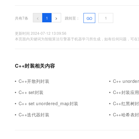
下面会有专门的检测其效率的代码。我们来简单的用一用：#include<iostrea
共有7条
<
1
>
跳转至：
GO
更新时间 2024-07-12 13:09:56
本页面内关键词为智能算法引擎基于机器学习所生成，如有任何问题，可在页
C++封装相关内容
C++开散列封装
C++ unorde
C++ set封装
C++封装应
C++ set unordered_map封装
C++红黑树
C++迭代器封装
C++哈希表封装