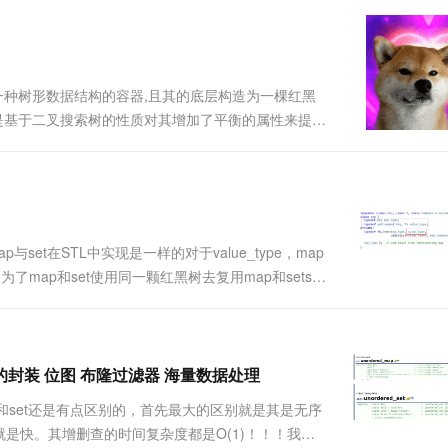
一个 AI 助手
超强辅助，Bol
即刻拥有 DeepSeek-R1 满血版
在企业官网、通讯软件中为客户提供 AI 客服
多种方案随心选，轻松解锁专属 DeepSeek
它们是一种树形数据结构的容器,且其的底层构造为一棵红黑
,是基于二叉搜索树的性质对其增加了平衡的属性来提高
AVL树AVL树是一棵高度平衡搜索二叉树,其特点即为在
p与set在STL中实现是一样的对于value_type，map
了map和set使用同一颗红黑树去复用map和setset
d_set的封装 位图 布隆过滤器 海量数据处理
说的map和set还是有点区别的，首先最大的区别就是其是无序
是快。其增删查的时间复杂度都是O(1)！！！我们