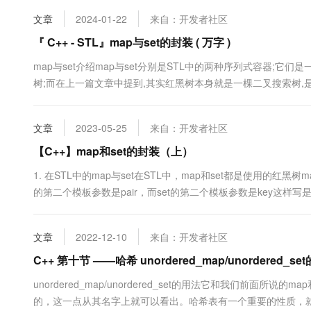
10 分钟在聊天系统中增加
专有云
文章
2024-01-22
来自：开发者社区
『 C++ - STL』map与set的封装 ( 万字 )
map与set介绍map与set分别是STL中的两种序列式容器;
树;而在上一篇文章中提到,其实红黑树本身就是一棵二叉搜索树
其综合性能(包括增删查改);当然也提到了红黑树与AVL树的区别:
搜索二叉树的基础上根据控制结构达到了最终的属性;即为.....
文章
2023-05-25
来自：开发者社区
【C++】map和set的封装（上）
1. 在STL中的map与set在STL中，map和set都是使用的红黑树ma
的第二个模板参数是pair，而set的第二个模板参数是key这样写是为
< K > -> rb_tree<K,K>map<K,V> - > rb_tr....
文章
2022-12-10
来自：开发者社区
C++ 第十节 ——哈希 unordered_map/unordere
unordered_map/unordered_set的用法它和我们前面所
的，这一点从其名字上就可以看出。哈希表有一个重要的性质，就