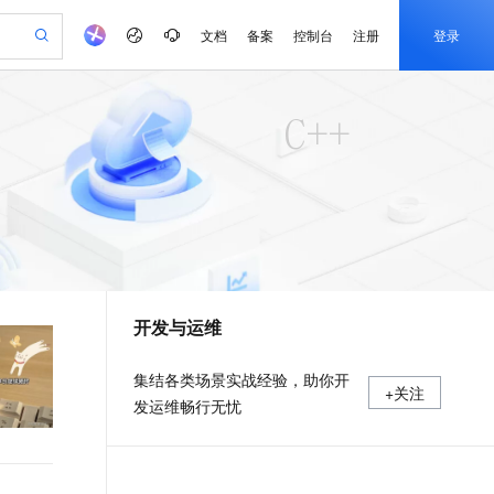
文档
备案
控制台
注册
登录
验
作计划
器
AI 活动
专业服务
服务伙伴合作计划
开发者社区
加入我们
产品动态
服务平台百炼
阿里云 OPC 创新助力计划
一站式生成采购清单，支持单品或批量购买
可编辑精美 PPT 文稿
S产品伙伴计划（繁花）
峰会
CS
造的大模型服务与应用开发平台
Agency Agents：拥有专属领域专家
AI 生产力先锋
Al MaaS 服务伙伴赋能合作
域名
博文
Careers
至高可申请百万元
Qwen3.8-Max 模型上线
 轻松生成专业的 PPT
开启高性价比 AI 编程新体验
弹性可伸缩的云计算服务
先锋实践拓展 AI 生产力的边界
多领域专家智能体,一键组建 AI 虚拟交付团队
Token 补贴，五大权
计划
海大会
伙伴信用分合作计划
商标
问答
社会招聘
益加速 OPC 成功
帕鲁游戏服务器
SS
HappyHorse 打造一站式影视创作平台
飞天发布时刻
HOT
Open Search 向量检索版支
划
备案
电子书
校园招聘
联机服务器，轻松开启游戏
视频创作，一键激活电商全链路生产力
稳定、安全、高性价比、高性能的云存储服务
所见，即是所愿
持视频检索 Pipeline 功能
可视化编排打通从文字构思到成片全链路闭环
更多支持
划
公司注册
镜像站
视频生成
语音识别与合成
 智能体与工作流应用
漫剧工坊：一站式动画创作平台
AI 实训营
应用身份服务 (IDaaS)
合作伙伴培训与认证
开发与运维
划
上云迁移
站生成，高效打造优质广告素材
全接入的云上超级电脑
通过阿里云百炼高效搭建AI应用,助力高效开发
快速生产连贯的高质量长漫剧
从基础到进阶，Agent 创客手把手教你
OpenClaw 管理能力上线
e-1.1-T2V
Qwen3-TTS-Flash
lScope
我要反馈
查询合作伙伴
畅细腻的高质量视频
离线语音合成大模型，多语言方言自适应，低延迟高稳定
n Alibaba Cloud ISV 合作
代维服务
建企业门户网站
10 分钟搭建微信、支付宝小程序
MaxCompute MaxFrame 提
集结各类场景实战经验，助你开
+关注
创新加速
ope
登录合作伙伴管理后台
我要建议
站，无忧落地极速上线
以可视化方式快速构建移动和 PC 门户网站
国内短信简单易用，安全可靠，秒级触达，全球覆盖200+国家和地区。
高效部署网站，快速应用到小程序
供自动弹性内存功能
发运维畅行无忧
e-1.1-I2V
Cosyvoice-V3-Flash
安全
畅自然，细节丰富
高表现力语音合成大模型，语音克隆听感自然
我要投诉
PolarDB
上云场景组合购
Milvus 弹性伸缩功能新增节
伴
漫剧创作，剧本、分镜、视频高效生成
100%兼容MySQL、PostgreSQL，兼容Oracle，支持集中和分布式
覆盖90%+业务场景，专享组合折扣价
点支持范围
2V
VPN
Fun-ASR