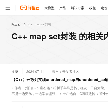
大模型
产品
解决方案
权益
定价
阿里云
C++ map set封装
大模型
产品
解决方案
权益
定价
云市场
伙伴
服务
了解阿里云
精选产品
精选解决方案
普惠上云
产品定价
精选商城
成为销售伙伴
售前咨询
为什么选择阿里云
千问AI平台
C++ map set封装 的相
了解云产品的定价详情
大模型服务平台百炼
睿译宝，AI翻译排版一
普惠上云 官方力荐
分销伙伴
在线服务
网站建设
什么是云计算
大
大模型服务与应用平台
上传文档即自动完成翻译和
云服务器38元/年起，超
咨询伙伴
多端小程序
技术领先
云上成本管理
售后服务
轻量应用服务器
GLM-5.2：长任务时代
官方推荐返现计划
大模型
精选产品
精选解决方案
Salesforce 国际版订阅
稳定可靠
管理和优化成本
推荐新用户得奖励，单订单
销售伙伴合作计划
自助服务
友盟天域
安全合规
人工智能与机器学习
AI
文本生成
云数据库 RDS
Hermes Agent，打造
云工开物
无影生态合作计划
在线服务
文章
2024-07-11
来自：开发者社区
观测云
分析师报告
自主进化，持久记忆，越用
高校专属算力普惠，学生认
计算
互联网应用开发
Qwen3.8-Max
HOT
Salesforce On Alibaba C
工单服务
【C++】开散列实现unordered_map与unordered_se
智能体时代全能旗舰模型
Tuya 物联网平台阿里云
研究报告与白皮书
人工智能平台 PAI
快速拥有专属 OpenClaw
大模
Consulting Partner 合
大数据
容器
免费试用
短信专区
一站式AI开发、训练和推
> 作者：დ旧言~ > 座右铭：松树千年终是朽，槿花一日自为荣。
蓝凌 OA
Qwen3.7-Plus
AI 大模型销售与服务生
现代化应用
不是一边受伤，一边学会坚强。 > 专栏选自：C嘎嘎进阶 > 望小伙
存储
天池大赛
能看、能想、能动手的多模
云解析DNS
解决方案免费试用 新老
电子合同
最高领取价值200元试用
安全
网络与CDN
AI 算法大赛
Qwen3-VL-Plus
畅捷通