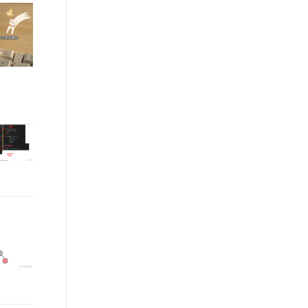
文戏情感细腻自然，动作戏激烈拳拳到肉，实现更强表演能力
支持中英文自由切换，具备更强的噪声鲁棒性
ernetes 版 ACK
云聚AI 严选权益
AI 原生数据库服务发布
SSL 证书
，一键激活高效办公新体验
理容器应用的 K8s 服务
精选AI产品，从模型到应用全链提效
Agent 数据网关
堡垒机
AI 用量加速计划
云原生数据库 PolarDB
应用
防火墙
、识别商机，让客服更高效、服务更出色。
新老同享，达量后返
Agentic Database 发布
千问办公
主机安全
NEW
的智能体编程平台
一站式AI生产力平台
AI 应用及服务市场
伶鹊
企业级人与Agent协作平台，接入和调度多个数字员工
智能客服平台，对话机器人、对话分析、智能外呼
AI 应用
大模型服务平台百炼 - 全妙
大模型
应用创作平台
多模态内容创作工具，已接入 DeepSeek
自然语言处理
数据标注
机器学习
息提取
与 AI 智能体进行实时音视频通话
从文本、图片、视频中提取结构化的属性信息
构建支持视频理解的 AI 音视频实时通话应用