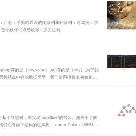
服务生态伙伴
视觉 Coding、空间感知、多模态思考等全面升级
1M上下文，专为长程任务能力而生
云工开物
企业应用
Works
Night Plan 支持 Qwen 3.8-Max
云原生大数据计算服务 MaxCompute
AI 办公
容器服务 Kub
NEW
Red Hat
30+ 款产品免费体验
Data Agent 驱动的一站式 Data+AI 开发治理平台
夜间 5 折，Qwen/Meoo/TokenPlan 客户专享
面向分析的企业级SaaS模式云数据仓库
AI智能应用
提供一站式管
科研合作
ERP
堂（旗舰版）
SUSE
 > 目标：手撕哈希表的闭散列和开散列 > 毒鸡汤：学
智能客服
AI 应用构建
大模型原生
CRM
 望小伙伴们点赞收藏✨加关注哟 ...
防护产品
2个月
自动承接线索
建站小程序
Qoder
大模型服务平台百炼-应用模版
OA 办公系统
HOT
NEW
面向真实软件
个人版上线、团队版降价；千问3.8-Max首发发尝鲜
丰富多元化的应用模版和解决方案
力提升
财税管理
模板建站
万有无界
大模型服务平台百炼-智能体
400电话
定制建站
的模型效果
灵活可视化地构建企业级 Agent
p存的是（key,value）,set存的是（key）,为了我
方案
广告营销
模板小程序
红黑树结点中存的数据类型，我们使用模板来初始化，
秒悟
人工智能平台 PAI
定制小程序
云端极速 AI 
代码中所有key的地方用data代替，而data的数据类
新一代 AI 视频生成模型，深度适配广告营销等场景
AI Native 的算法工程平台，一站式完成建模、训练、推理服务部署
APP 开发
建站系统
客将基于红黑树，来实现map和set的封装。如果不了解
AI 应用
10分钟微调：让0.6B模型媲美235B模
多模态数据信
有如下结构的红黑树： enum Colour { RED,
型
依托云原生高可用架构,实现Dify私有化部署
用1%尺寸在特定领域达到大模型90%以上效果