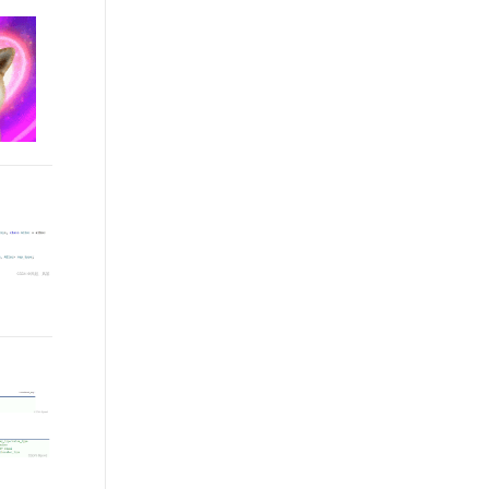
t.diy 一步搞定创意建站
构建大模型应用的安全防护体系
通过自然语言交互简化开发流程,全栈开发支持
通过阿里云安全产品对 AI 应用进行安全防护