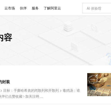
云市场
伙伴
服务
了解阿里云
AI 特惠
数据与 API
成为产品伙伴
企业增值服务
最佳实践
价格计算器
AI 场景体
基础软件
产品伙伴合
阿里云认证
市场活动
配置报价
大模型
关内容
自助选配和估算价格
步到位
智启 AI 普惠权益
产品生态集成认证中心
企业支持计划
云上春晚
域名与网站
Qwen Audio：打造专属 AI 语音助手
千问官方 MaaS 平台，为开发者和 Agent 而生，新用户赠送 1 亿 + tokens 额度
一句话生成原生
AI Coding
阿里云Maa
2026 阿里云
云服务器 E
为企业打
数据集
Windows
大模型认证
模型
NEW
NEW
格式还原
值低价云产品抢先购
至高享 1亿+免费 tokens，加速 Al 应用落地
提供智能易用的域名与建站服务
Qwen-Audio-3.0-Realtime 端到端实时语音角色扮演
输入一句话想法,
智能编程，一键
安全可靠、
产品生态伙伴
专家技术服务
云上奥运之旅
弹性计算合作
阿里云中企出
手机三要素
宝塔 Linux
全部认证
价格优势
开源旗舰模型
即刻拥有 DeepSeek-V4-Pro
阿里云 OPC 创新助力计划
千问大模型
一键部署幻兽
AI 电商营销
对象存储 O
大模型
产品生态伙伴工作台
企业增值服务台
云栖战略参考
云存储合作计
云栖大会
身份实名认证
CentOS
训练营
推动算力普惠，释放技术红利
最高返9万
真正可用的 1M 上下文,一次完成代码全链路开发
快速构建应用程序和网站，即刻迈出上云第一步
轻松解锁专属 DeepSeek-V4-Pro
至高百万元 Token 补贴，加速一人公司成长
多元化、高性能、安全可靠的大模型服务
一键购买专属
从图文生成到
云上的中国
数据库合作计
活动全景
短信
Docker
图片和
自进化智能体
5 分钟轻松部署专属 QwenPaw
Token Plan 模型订阅计划
数字证书管理服务（原SSL证书）
高效搭建 AI
AI 广告创作
无影云电脑
企业成长
NEW
HOT
信息公告
看见新力量
云网络合作计
OCR 文字识别
JAVA
越聪明
证享300元代金券
全托管，含MySQL、PostgreSQL、SQL Server、MariaDB多引擎
Qwen3.8-Max 首发尝鲜，限时加量 10 倍，夜间低至2折
实现全站HTTPS，呈现可信的WEB访问
从聊天伙伴进化为能主动干活的本地数字员工
图文、视频一
随时随地安
Kimi-K3
HappyHors
NEW
魔搭 Mode
loud
服务实践
官网公告
t的封装
Kimi 最新旗舰模型，长程编程与推理利器
让文字生成流
金融模力时刻
Salesforce O
版
发票查验
全能环境
Claude Code + GStack 打造工程团队
千问办公，限时限量积分加倍
Qoder
低代码高效构
AI 建站
短信服务
型
NEW
作计划
计划
创新中心
魔搭 ModelSc
健康状态
理服务
让AI从“聊天伙伴”进化为能干活的“数字员工”
安装技能 GStack，拥有专属 AI 工程团队
你的AI工作搭子，覆盖日常办公高频场景
面向真实软件的智能体编程平台
0 代码专业建
 > 目标：手撕哈希表的闭散列和开散列 > 毒鸡汤：谁
客户案例
天气预报查询
操作系统
Deepseek-v4-pro
HappyHors
态合作计划
伴们点赞收藏✨加关注哟 ...
态智能体模型
旗舰 MoE 大模型，百万上下文与顶尖推理能力
图生视频，流
同享
万小智 AI 建站低至 15元/月
Qoder CN
AI 短剧/漫剧
云原生数据库 
快递物流查询
WordPress
成为服务伙
高校合作
点，立即开启云上创新
覆盖公网/内网、递归/权威、移动APP等全场景解析服务
送.CN域名，送备案服务码
基于千问大模型等，支持代码智能生成、研发智能问答
AI助力短剧
GLM-5.2
Wan2.7-T
Ubuntu