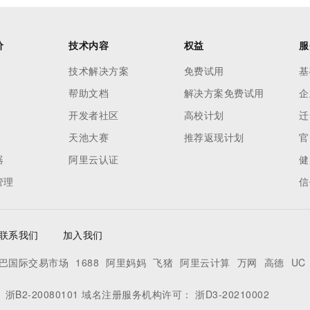
价
技术内容
权益
服
技术解决方案
免费试用
基
帮助文档
解决方案免费试用
企
开发者社区
高校计划
迁
天池大赛
推荐返现计划
官
器
阿里云认证
健
管理
信
联系我们
加入我们
巴国际交易市场
1688
阿里妈妈
飞猪
阿里云计算
万网
高德
UC
：
浙B2-20080101
域名注册服务机构许可：
浙D3-20210002