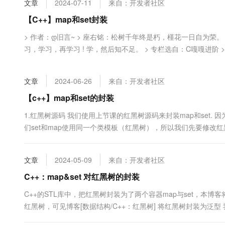
文章
2024-07-11
来自：开发者社区
大数据开发治理平台 Data
AI 产品 免费试用
网络
安全
云开发大赛
Tableau 订阅
【C++】map和set封装
1亿+ 大模型 tokens 和 
可观测
入门学习赛
中间件
AI空中课堂在线直播课
> 作者：დ旧言~ > 座右铭：松树千年终是朽，槿花一日自为荣。
云防火墙
140+云产品 免费试用
大模型服务
习，学习，再学习 ! 学，然后知不足。 > 专栏选自：C嘎嘎进阶 >
上云与迁云
云原生的云上边界网络安全
产品新客免费试用，最长1
数据库
生态解决方案
千问AI平台-Token Plan
企业出海
大模型ACA认证体验
大数据计算
文章
2024-06-26
来自：开发者社区
助力企业全员 AI 认知与能
行业生态解决方案
政企业务
媒体服务
千问AI平台-模型体验
【c++】map和set的封装
开发者生态解决方案
在线体验全尺寸、多种模态
企业服务与云通信
1.红黑树源码 我们使用上节课的红黑树源码来封装map和set. 因为ma
AI 开发和 AI 应用解决
们set和map使用同一个类模板（红黑树），所以我们先要修改
Happy 系列大模型
域名与网站
根据实列化来决定结点中存的是pair,还是只有一个数据 做出修改：
型是T，...
终端用户计算
文章
2024-05-09
来自：开发者社区
Serverless
C++：map&set 对红黑树的封装
大模型解决方案
C++的STL库中，把红黑树封装为了两个容器map与set，本博
开发工具
快速部署 Dify，高效搭建 
红黑树，可见博客[数据结构/C++：红黑树] 将红黑树封装为泛型 我们现
迁移与运维管理
BL...