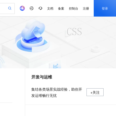
文档
备案
控制台
注册
登录
验
作计划
器
AI 活动
专业服务
服务伙伴合作计划
开发者社区
加入我们
产品动态
服务平台百炼
阿里云 OPC 创新助力计划
一站式生成采购清单，支持单品或批量购买
可编辑精美 PPT 文稿
S产品伙伴计划（繁花）
峰会
CS
造的大模型服务与应用开发平台
Agency Agents：拥有专属领域专家
AI 生产力先锋
Al MaaS 服务伙伴赋能合作
域名
博文
Careers
至高可申请百万元
Qwen3.8-Max 模型上线
 轻松生成专业的 PPT
开启高性价比 AI 编程新体验
弹性可伸缩的云计算服务
先锋实践拓展 AI 生产力的边界
多领域专家智能体,一键组建 AI 虚拟交付团队
Token 补贴，五大权
计划
海大会
伙伴信用分合作计划
商标
问答
社会招聘
益加速 OPC 成功
帕鲁游戏服务器
SS
HappyHorse 打造一站式影视创作平台
飞天发布时刻
HOT
Open Search 向量检索版支
划
备案
电子书
校园招聘
联机服务器，轻松开启游戏
视频创作，一键激活电商全链路生产力
稳定、安全、高性价比、高性能的云存储服务
所见，即是所愿
持视频检索 Pipeline 功能
可视化编排打通从文字构思到成片全链路闭环
更多支持
划
公司注册
镜像站
视频生成
语音识别与合成
 智能体与工作流应用
漫剧工坊：一站式动画创作平台
AI 实训营
应用身份服务 (IDaaS)
合作伙伴培训与认证
开发与运维
划
上云迁移
站生成，高效打造优质广告素材
全接入的云上超级电脑
通过阿里云百炼高效搭建AI应用,助力高效开发
快速生产连贯的高质量长漫剧
从基础到进阶，Agent 创客手把手教你
OpenClaw 管理能力上线
e-1.1-T2V
Qwen3-TTS-Flash
lScope
我要反馈
查询合作伙伴
畅细腻的高质量视频
离线语音合成大模型，多语言方言自适应，低延迟高稳定
n Alibaba Cloud ISV 合作
代维服务
建企业门户网站
10 分钟搭建微信、支付宝小程序
MaxCompute MaxFrame 提
集结各类场景实战经验，助你开
+关注
创新加速
ope
登录合作伙伴管理后台
我要建议
站，无忧落地极速上线
以可视化方式快速构建移动和 PC 门户网站
国内短信简单易用，安全可靠，秒级触达，全球覆盖200+国家和地区。
高效部署网站，快速应用到小程序
供自动弹性内存功能
发运维畅行无忧
e-1.1-I2V
Cosyvoice-V3-Flash
安全
畅自然，细节丰富
高表现力语音合成大模型，语音克隆听感自然
我要投诉
PolarDB
上云场景组合购
Milvus 弹性伸缩功能新增节
伴
漫剧创作，剧本、分镜、视频高效生成
100%兼容MySQL、PostgreSQL，兼容Oracle，支持集中和分布式
覆盖90%+业务场景，专享组合折扣价
点支持范围
2V
VPN
Fun-ASR