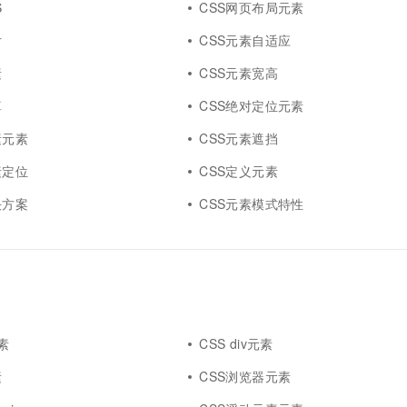
S
CSS网页布局元素
一个 AI 助手
超强辅助，Bol
即刻拥有 DeepSeek-R1 满血版
在企业官网、通讯软件中为客户提供 AI 客服
片
CSS元素自适应
多种方案随心选，轻松解锁专属 DeepSeek
素
CSS元素宽高
算
CSS绝对定位元素
素元素
CSS元素遮挡
素定位
CSS定义元素
决方案
CSS元素模式特性
元素
CSS div元素
素
CSS浏览器元素