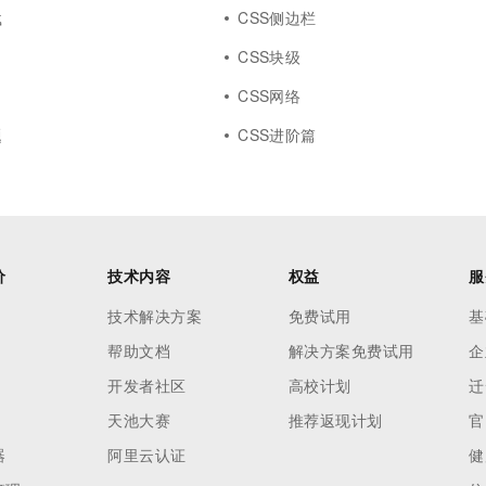
载
CSS侧边栏
d
CSS块级
CSS网络
题
CSS进阶篇
价
技术内容
权益
服
技术解决方案
免费试用
基
帮助文档
解决方案免费试用
企
开发者社区
高校计划
迁
天池大赛
推荐返现计划
官
器
阿里云认证
健