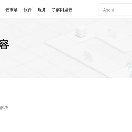
云市场
伙伴
服务
了解阿里云
AI 特惠
数据与 API
成为产品伙伴
企业增值服务
最佳实践
价格计算器
AI 场景体
基础软件
产品伙伴合
阿里云认证
市场活动
配置报价
大模型
内容
自助选配和估算价格
步到位
智启 AI 普惠权益
产品生态集成认证中心
企业支持计划
云上春晚
域名与网站
Qwen Audio：打造专属 AI 语音助手
千问官方 MaaS 平台，为开发者和 Agent 而生，新用户赠送 1 亿 + tokens 额度
一句话生成原生
AI Coding
阿里云Maa
2026 阿里云
云服务器 E
为企业打
数据集
Windows
大模型认证
模型
NEW
NEW
格式还原
值低价云产品抢先购
至高享 1亿+免费 tokens，加速 Al 应用落地
提供智能易用的域名与建站服务
Qwen-Audio-3.0-Realtime 端到端实时语音角色扮演
输入一句话想法,
智能编程，一键
安全可靠、
产品生态伙伴
专家技术服务
云上奥运之旅
弹性计算合作
阿里云中企出
手机三要素
宝塔 Linux
全部认证
价格优势
开源旗舰模型
即刻拥有 DeepSeek-V4-Pro
阿里云 OPC 创新助力计划
千问大模型
一键部署幻兽
AI 电商营销
对象存储 O
大模型
产品生态伙伴工作台
企业增值服务台
云栖战略参考
云存储合作计
云栖大会
身份实名认证
CentOS
训练营
推动算力普惠，释放技术红利
最高返9万
真正可用的 1M 上下文,一次完成代码全链路开发
快速构建应用程序和网站，即刻迈出上云第一步
轻松解锁专属 DeepSeek-V4-Pro
至高百万元 Token 补贴，加速一人公司成长
多元化、高性能、安全可靠的大模型服务
一键购买专属
从图文生成到
云上的中国
数据库合作计
活动全景
短信
Docker
图片和
自进化智能体
5 分钟轻松部署专属 QwenPaw
Token Plan 模型订阅计划
数字证书管理服务（原SSL证书）
高效搭建 AI
AI 广告创作
无影云电脑
企业成长
NEW
HOT
信息公告
看见新力量
云网络合作计
OCR 文字识别
JAVA
越聪明
证享300元代金券
全托管，含MySQL、PostgreSQL、SQL Server、MariaDB多引擎
Qwen3.8-Max 首发尝鲜，限时加量 10 倍，夜间低至2折
实现全站HTTPS，呈现可信的WEB访问
从聊天伙伴进化为能主动干活的本地数字员工
图文、视频一
随时随地安
Kimi-K3
HappyHors
NEW
魔搭 Mode
loud
服务实践
官网公告
Kimi 最新旗舰模型，长程编程与推理利器
让文字生成流
金融模力时刻
Salesforce O
版
发票查验
全能环境
Claude Code + GStack 打造工程团队
千问办公，限时限量积分加倍
Qoder
低代码高效构
AI 建站
短信服务
型
NEW
作计划
计划
创新中心
魔搭 ModelSc
健康状态
理服务
让AI从“聊天伙伴”进化为能干活的“数字员工”
安装技能 GStack，拥有专属 AI 工程团队
你的AI工作搭子，覆盖日常办公高频场景
面向真实软件的智能体编程平台
0 代码专业建
y解决
客户案例
天气预报查询
操作系统
Deepseek-v4-pro
HappyHors
态合作计划
态智能体模型
旗舰 MoE 大模型，百万上下文与顶尖推理能力
图生视频，流
同享
万小智 AI 建站低至 15元/月
Qoder CN
AI 短剧/漫剧
云原生数据库 
快递物流查询
WordPress
成为服务伙
高校合作
点，立即开启云上创新
覆盖公网/内网、递归/权威、移动APP等全场景解析服务
送.CN域名，送备案服务码
基于千问大模型等，支持代码智能生成、研发智能问答
AI助力短剧
GLM-5.2
Wan2.7-T
Ubuntu