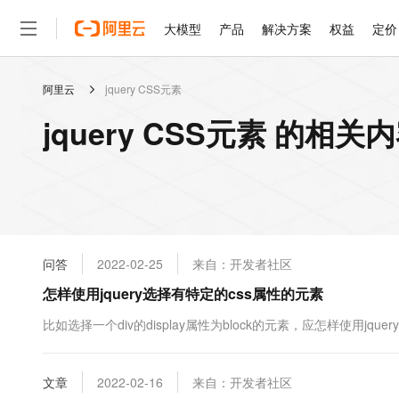
大模型
产品
解决方案
权益
定价
阿里云
jquery CSS元素
大模型
产品
解决方案
权益
定价
云市场
伙伴
服务
了解阿里云
精选产品
精选解决方案
普惠上云
产品定价
精选商城
成为销售伙伴
售前咨询
为什么选择阿里云
千问AI平台
jquery CSS元素 的相关
了解云产品的定价详情
大模型服务平台百炼
睿译宝，AI翻译排版一
普惠上云 官方力荐
分销伙伴
在线服务
网站建设
什么是云计算
大
大模型服务与应用平台
上传文档即自动完成翻译和
云服务器38元/年起，超
咨询伙伴
多端小程序
技术领先
云上成本管理
售后服务
轻量应用服务器
GLM-5.2：长任务时代
官方推荐返现计划
大模型
精选产品
精选解决方案
Salesforce 国际版订阅
稳定可靠
管理和优化成本
推荐新用户得奖励，单订单
销售伙伴合作计划
自助服务
友盟天域
安全合规
人工智能与机器学习
AI
文本生成
云数据库 RDS
Hermes Agent，打造
云工开物
无影生态合作计划
在线服务
问答
2022-02-25
来自：开发者社区
观测云
分析师报告
自主进化，持久记忆，越用
高校专属算力普惠，学生认
计算
互联网应用开发
Qwen3.8-Max
HOT
Salesforce On Alibaba C
工单服务
怎样使用jquery选择有特定的css属性的元素
智能体时代全能旗舰模型
Tuya 物联网平台阿里云
研究报告与白皮书
人工智能平台 PAI
快速拥有专属 OpenClaw
大模
Consulting Partner 合
大数据
容器
免费试用
短信专区
一站式AI开发、训练和推
比如选择一个div的display属性为block的元素，应怎样使用jquer
蓝凌 OA
Qwen3.7-Plus
AI 大模型销售与服务生
现代化应用
存储
天池大赛
能看、能想、能动手的多模
云解析DNS
解决方案免费试用 新老
电子合同
最高领取价值200元试用
安全
文章
网络与CDN
2022-02-16
来自：开发者社区
AI 算法大赛
Qwen3-VL-Plus
畅捷通