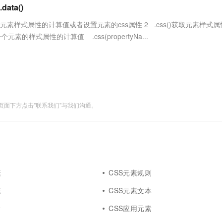
服务生态伙伴
视觉 Coding、空间感知、多模态思考等全面升级
1M上下文，专为长程任务能力而生
云工开物
ta()
企业应用
Works
Night Plan 支持 Qwen 3.8-Max
云原生大数据计算服务 MaxCompute
AI 办公
容器服务 Kub
NEW
Red Hat
30+ 款产品免费体验
Data Agent 驱动的一站式 Data+AI 开发治理平台
夜间 5 折，Qwen/Meoo/TokenPlan 客户专享
面向分析的企业级SaaS模式云数据仓库
AI智能应用
提供一站式管
科研合作
用于获取元素样式属性的计算值或者设置元素的css属性 2 .css()获取元素样式
ERP
堂（旗舰版）
SUSE
元素的样式属性的计算值 .css(propertyNa...
智能客服
AI 应用构建
大模型原生
CRM
防护产品
2个月
自动承接线索
建站小程序
Qoder
大模型服务平台百炼-应用模版
OA 办公系统
HOT
NEW
面向真实软件
个人版上线、团队版降价；千问3.8-Max首发发尝鲜
丰富多元化的应用模版和解决方案
力提升
财税管理
模板建站
万有无界
大模型服务平台百炼-智能体
400电话
定制建站
面下方点击"联系我们"与我们沟通。
的模型效果
灵活可视化地构建企业级 Agent
方案
广告营销
模板小程序
秒悟
人工智能平台 PAI
定制小程序
云端极速 AI 
新一代 AI 视频生成模型，深度适配广告营销等场景
AI Native 的算法工程平台，一站式完成建模、训练、推理服务部署
APP 开发
建站系统
素
CSS元素规则
素
CSS元素文本
AI 应用
10分钟微调：让0.6B模型媲美235B模
多模态数据信
型
素
依托云原生高可用架构,实现Dify私有化部署
CSS应用元素
用1%尺寸在特定领域达到大模型90%以上效果