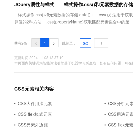
JQuery属性与样式——样式操作.css()和元素数据的存储.da
大数据开发治理平台 Data
AI 产品 免费试用
网络
安全
云开发大赛
Tableau 订阅
1亿+ 大模型 tokens 和 
样式操作.css()和元素数据的存储.data() 1 .css()方法
可观测
入门学习赛
中间件
AI空中课堂在线直播课
算值的2种方法 .css(propertyName)获取匹配元素集合中的第一个
云防火墙
140+云产品 免费试用
大模型服务
上云与迁云
云原生的云上边界网络安全
产品新客免费试用，最长1
数据库
生态解决方案
千问AI平台-Token Plan
企业出海
大模型ACA认证体验
大数据计算
共有2条
<
1
>
跳转至：
GO
助力企业全员 AI 认知与能
行业生态解决方案
政企业务
媒体服务
千问AI平台-模型体验
更新时间 2024-11-08 18:37:10
开发者生态解决方案
本页面内关键词为智能算法引擎基于机器学习所生成，如有任何问题，可在页
在线体验全尺寸、多种模态
企业服务与云通信
AI 开发和 AI 应用解决
Happy 系列大模型
域名与网站
CSS元素相关内容
终端用户计算
Serverless
CSS大件用法元素
CSS分析元
大模型解决方案
CSS flex模式元素
CSS用法元
开发工具
快速部署 Dify，高效搭建 
CSS元素外边距
CSS flex元
迁移与运维管理