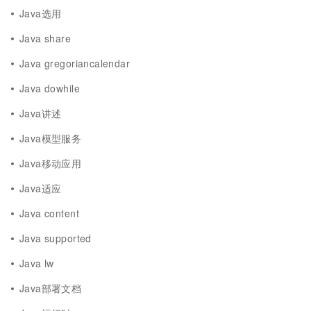
Java选用
Java share
Java gregoriancalendar
Java dowhile
Java讲述
Java模型服务
Java移动应用
Java适应
Java content
Java supported
Java lw
Java部署文档