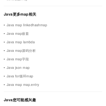
Java更多map相关
Java map linkedhashmap
Java map嵌套
Java map lambda
Java map源码分析
Java map字段
Java json map
Java for循环map
Java map map.entry
Java您可能感兴趣