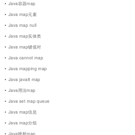
Java容器map
Java map元素
Java map null
Java map实体类
Java map键值对
Java cannot map
Java mapping map
Java java8 map
Java用法map
Java set map queue
Java map信息
Java map分组
Java映射map