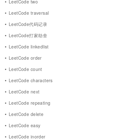
LeetCode two
LeetCode traversal
LeetCode代码记录
LeetCode打家劫舍
LeetCode linkedlist
LeetCode order
LeetCode count
LeetCode characters
LeetCode next
LeetCode repeating
LeetCode delete
LeetCode easy
LeetCode inorder