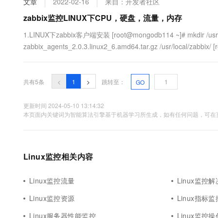
文章
2022-02-16
来自：开发者社区
10 分钟在聊天系统中增加
专有云
zabbix监控LINUX下CPU，硬盘，流量，内存
1.LINUX下zabbix客户端安装 [root@mongodb114 ~]# mkdir /usr/l
zabbix_agents_2.0.3.linux2_6.amd64.tar.gz /usr/local/zabbix/ 
[root@....
共有5条
<
1
>
跳转至：
GO
更新时间 2024-05-10 13:14:32
本页面内关键词为智能算法引擎基于机器学习所生成，如有任何问题，可在页
Linux监控相关内容
Linux监控流量
Linux监控
Linux监控资源
Linux指标监
Linux服务器性能监控
Linux监控