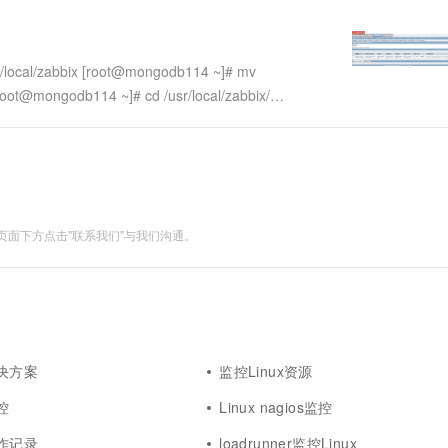
一个 AI 助手
超强辅助，Bol
即刻拥有 DeepSeek-R1 满血版
在企业官网、通讯软件中为客户提供 AI 客服
多种方案随心选，轻松解锁专属 DeepSeek
ocal/zabbix [root@mongodb114 ~]# mv
[root@mongodb114 ~]# cd /usr/local/zabbix/
面下方点击"联系我们"与我们沟通。
解决方案
监控Linux资源
控
Linux nagios监控
操作记录
loadrunner监控Linux