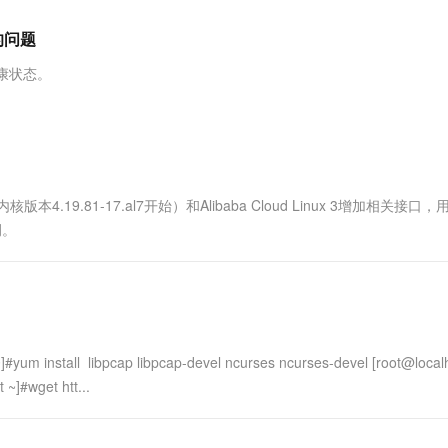
服务生态伙伴
视觉 Coding、空间感知、多模态思考等全面升级
1M上下文，专为长程任务能力而生
云工开物
企业应用
Works
Night Plan 支持 Qwen 3.8-Max
云原生大数据计算服务 MaxCompute
AI 办公
容器服务 Kub
NEW
Red Hat
的问题
30+ 款产品免费体验
Data Agent 驱动的一站式 Data+AI 开发治理平台
夜间 5 折，Qwen/Meoo/TokenPlan 客户专享
面向分析的企业级SaaS模式云数据仓库
AI智能应用
提供一站式管
科研合作
ERP
堂（旗舰版）
SUSE
康状态。
智能客服
AI 应用构建
大模型原生
CRM
防护产品
2个月
自动承接线索
建站小程序
Qoder
大模型服务平台百炼-应用模版
OA 办公系统
HOT
NEW
面向真实软件
个人版上线、团队版降价；千问3.8-Max首发发尝鲜
丰富多元化的应用模版和解决方案
力提升
财税管理
模板建站
万有无界
大模型服务平台百炼-智能体
400电话
定制建站
2（内核版本4.19.81-17.al7开始）和Alibaba Cloud Linux 3增加相关接口
的模型效果
灵活可视化地构建企业级 Agent
例。
方案
广告营销
模板小程序
秒悟
人工智能平台 PAI
定制小程序
云端极速 AI 
新一代 AI 视频生成模型，深度适配广告营销等场景
AI Native 的算法工程平台，一站式完成建模、训练、推理服务部署
APP 开发
建站系统
stall libpcap libpcap-devel ncurses ncurses-devel [root@local
]#wget htt...
AI 应用
10分钟微调：让0.6B模型媲美235B模
多模态数据信
型
依托云原生高可用架构,实现Dify私有化部署
用1%尺寸在特定领域达到大模型90%以上效果