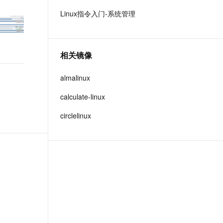
t.diy 一步搞定创意建站
构建大模型应用的安全防护体系
Linux指令入门-系统管理
通过自然语言交互简化开发流程,全栈开发支持
通过阿里云安全产品对 AI 应用进行安全防护
相关镜像
almalinux
calculate-linux
circlelinux