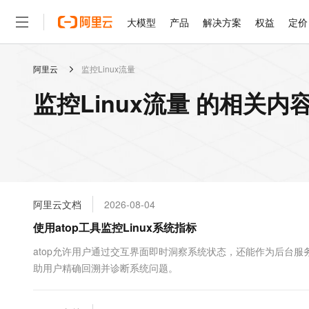
大模型
产品
解决方案
权益
定价
阿里云
监控Linux流量
大模型
产品
解决方案
权益
定价
云市场
伙伴
服务
了解阿里云
精选产品
精选解决方案
普惠上云
产品定价
精选商城
成为销售伙伴
售前咨询
为什么选择阿里云
千问AI平台
监控Linux流量 的相关内
了解云产品的定价详情
大模型服务平台百炼
千问办公，解锁你的工作
普惠上云 官方力荐
分销伙伴
在线服务
网站建设
什么是云计算
大
大模型服务与应用平台
企业级Agent产品，直接
云服务器38元/年起，超
咨询伙伴
多端小程序
技术领先
云上成本管理
售后服务
轻量应用服务器
Agency Agents：拥
官方推荐返现计划
大模型
精选产品
精选解决方案
Salesforce 国际版订阅
稳定可靠
管理和优化成本
推荐新用户得奖励，单订单
销售伙伴合作计划
自助服务
友盟天域
安全合规
人工智能与机器学习
AI
文本生成
云数据库 RDS
HappyHorse 打造一
云工开物
无影生态合作计划
在线服务
阿里云文档
2026-08-04
观测云
分析师报告
高校专属算力普惠，学生认
计算
互联网应用开发
Qwen3.8-Max
HOT
Salesforce On Alibaba C
工单服务
使用atop工具监控Linux系统指标
智能体时代全能旗舰模型
Tuya 物联网平台阿里云
研究报告与白皮书
人工智能平台 PAI
快速拥有专属 OpenClaw
大模
Consulting Partner 合
大数据
容器
免费试用
短信专区
一站式AI开发、训练和推
atop允许用户通过交互界面即时洞察系统状态，还能作为后台
蓝凌 OA
Qwen3.7-Plus
AI 大模型销售与服务生
现代化应用
助用户精确回溯并诊断系统问题。
存储
天池大赛
能看、能想、能动手的多模
云解析DNS
解决方案免费试用 新老
电子合同
最高领取价值200元试用
安全
网络与CDN
AI 算法大赛
Qwen3-VL-Plus
畅捷通