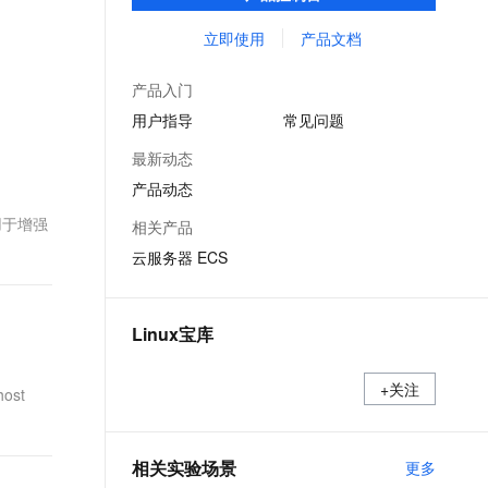
能，在提供云上最佳用户体验的同时，也针
文戏情感细腻自然，动作戏激烈拳拳到肉，实现更强表演能力
支持中英文自由切换，具备更强的噪声鲁棒性
ernetes 版 ACK
云聚AI 严选权益
AI 原生数据库服务发布
SSL 证书
对阿里云基础设施做了深度的优化。
立即使用
产品文档
，一键激活高效办公新体验
理容器应用的 K8s 服务
精选AI产品，从模型到应用全链提效
Agent 数据网关
堡垒机
AI 用量加速计划
云原生数据库 PolarDB
产品入门
应用
防火墙
、识别商机，让客服更高效、服务更出色。
新老同享，达量后返
Agentic Database 发布
用户指导
常见问题
千问办公
主机安全
NEW
最新动态
的智能体编程平台
一站式AI生产力平台
产品动态
AI 应用及服务市场
伶鹊
，用于增强
相关产品
企业级人与Agent协作平台，接入和调度多个数字员工
智能客服平台，对话机器人、对话分析、智能外呼
AI 应用
云服务器 ECS
大模型服务平台百炼 - 全妙
大模型
应用创作平台
多模态内容创作工具，已接入 DeepSeek
自然语言处理
Linux宝库
数据标注
+关注
host
机器学习
息提取
与 AI 智能体进行实时音视频通话
从文本、图片、视频中提取结构化的属性信息
构建支持视频理解的 AI 音视频实时通话应用
相关实验场景
更多