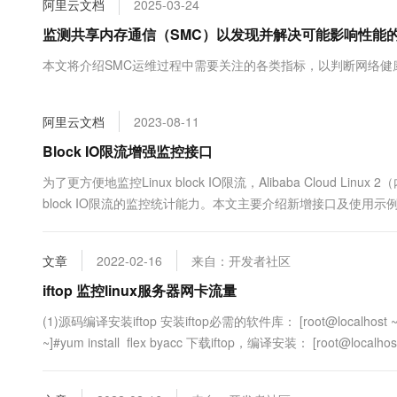
阿里云文档
2025-03-24
大数据开发治理平台 Data
AI 产品 免费试用
网络
安全
云开发大赛
Tableau 订阅
监测共享内存通信（SMC）以发现并解决可能影响性能
1亿+ 大模型 tokens 和 
可观测
入门学习赛
中间件
AI空中课堂在线直播课
本文将介绍SMC运维过程中需要关注的各类指标，以判断网络健
云防火墙
140+云产品 免费试用
大模型服务
上云与迁云
云原生的云上边界网络安全
产品新客免费试用，最长1
数据库
生态解决方案
千问AI平台-Token Plan
阿里云文档
2023-08-11
企业出海
大模型ACA认证体验
大数据计算
助力企业全员 AI 认知与能
行业生态解决方案
Block IO限流增强监控接口
政企业务
媒体服务
千问AI平台-模型体验
开发者生态解决方案
为了更方便地监控Linux block IO限流，Alibaba Cloud Linux 
在线体验全尺寸、多种模态
企业服务与云通信
block IO限流的监控统计能力。本文主要介绍新增接口及使用示
AI 开发和 AI 应用解决
Happy 系列大模型
域名与网站
文章
2022-02-16
来自：开发者社区
终端用户计算
iftop 监控linux服务器网卡流量
Serverless
大模型解决方案
(1)源码编译安装iftop 安装iftop必需的软件库： [root@localhost ~]#yum in
~]#yum install flex byacc 下载iftop，编译安装： [root@localhost ~
开发工具
快速部署 Dify，高效搭建 
迁移与运维管理