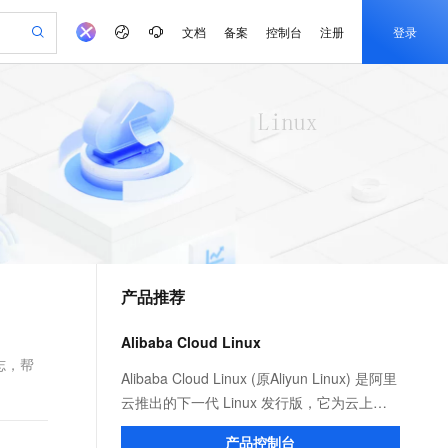
文档
备案
控制台
注册
登录
验
作计划
器
AI 活动
专业服务
服务伙伴合作计划
开发者社区
加入我们
产品动态
服务平台百炼
阿里云 OPC 创新助力计划
一站式生成采购清单，支持单品或批量购买
io：打造专属 AI 语音助手
S产品伙伴计划（繁花）
峰会
CS
造的大模型服务与应用开发平台
一句话生成原生可编辑精美 PPT 文稿
AI 生产力先锋
Al MaaS 服务伙伴赋能合作
域名
博文
Careers
至高可申请百万元
Qwen3.8-Max 模型上线
开启高性价比 AI 编程新体验
弹性可伸缩的云计算服务
Qwen-Audio-3.0-Realtime 端到端实时语音角色扮演
输入一句话想法, 轻松生成专业的 PPT
先锋实践拓展 AI 生产力的边界
Token 补贴，五大权
计划
海大会
伙伴信用分合作计划
商标
问答
社会招聘
益加速 OPC 成功
eek-V4-Pro
SS
一键部署幻兽帕鲁游戏服务器
飞天发布时刻
HOT
Open Search 向量检索版支
划
备案
电子书
校园招聘
pSeek-V4-Pro
视频创作，一键激活电商全链路生产力
稳定、安全、高性价比、高性能的云存储服务
一键购买专属联机服务器，轻松开启游戏
所见，即是所愿
持视频检索 Pipeline 功能
更多支持
划
公司注册
镜像站
视频生成
语音识别与合成
专属 QwenPaw
漫剧工坊：一站式动画创作平台
AI 实训营
HOT
应用身份服务 (IDaaS)
合作伙伴培训与认证
产品推荐
划
上云迁移
站生成，高效打造优质广告素材
全接入的云上超级电脑
从聊天伙伴进化为能主动干活的本地数字员工
快速生产连贯的高质量长漫剧
从基础到进阶，Agent 创客手把手教你
OpenClaw 管理能力上线
e-1.1-T2V
Qwen3-TTS-Flash
lScope
我要反馈
查询合作伙伴
畅细腻的高质量视频
离线语音合成大模型，多语言方言自适应，低延迟高稳定
n Alibaba Cloud ISV 合作
代维服务
建企业门户网站
10 分钟搭建微信、支付宝小程序
Alibaba Cloud Linux
MaxCompute MaxFrame 提
创新加速
ope
登录合作伙伴管理后台
我要建议
站，无忧落地极速上线
以可视化方式快速构建移动和 PC 门户网站
国内短信简单易用，安全可靠，秒级触达，全球覆盖200+国家和地区。
高效部署网站，快速应用到小程序
供自动弹性内存功能
志，帮
e-1.1-I2V
Cosyvoice-V3-Flash
Alibaba Cloud Linux (原Aliyun Linux) 是阿里
安全
畅自然，细节丰富
高表现力语音合成大模型，语音克隆听感自然
我要投诉
PolarDB
云推出的下一代 Linux 发行版，它为云上应
上云场景组合购
Milvus 弹性伸缩功能新增节
伴
漫剧创作，剧本、分镜、视频高效生成
100%兼容MySQL、PostgreSQL，兼容Oracle，支持集中和分布式
覆盖90%+业务场景，专享组合折扣价
点支持范围
用程序环境提供 Linux 社区的最新增强功
2V
VPN
Fun-ASR
产品控制台