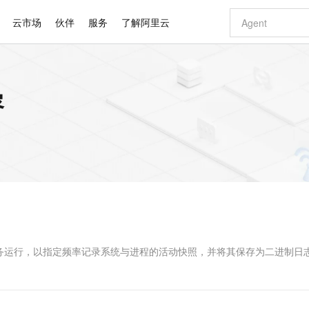
云市场
伙伴
服务
了解阿里云
AI 特惠
数据与 API
成为产品伙伴
企业增值服务
最佳实践
价格计算器
AI 场景体
基础软件
产品伙伴合
阿里云认证
市场活动
配置报价
大模型
容
自助选配和估算价格
新方式
睿译宝，AI翻译排版一步到位
智启 AI 普惠权益
产品生态集成认证中心
企业支持计划
云上春晚
域名与网站
千问官方 MaaS 平台，为开发者和 Agent 而生，新用户赠送 1 亿 + tokens 额度
Qwen Aud
AI Coding
阿里云Maa
2026 阿里云
云服务器 E
为企业打
数据集
Windows
大模型认证
模型
NEW
NEW
交付可用成果
值低价云产品抢先购
上传文档即自动完成翻译和格式还原
至高享 1亿+免费 tokens，加速 Al 应用落地
提供智能易用的域名与建站服务
智能编程，一键
安全可靠、
产品生态伙伴
专家技术服务
云上奥运之旅
弹性计算合作
阿里云中企出
手机三要素
宝塔 Linux
全部认证
价格优势
有专属领域专家
GLM-5.2：长任务时代开源旗舰模型
阿里云 OPC 创新助力计划
千问大模型
即刻拥有 DeepS
AI 电商营销
对象存储 O
大模型
产品生态伙伴工作台
企业增值服务台
云栖战略参考
云存储合作计
云栖大会
身份实名认证
CentOS
训练营
推动算力普惠，释放技术红利
最高返9万
多领域专家智能体,一键组建 AI 虚拟交付团队
快速构建应用程序和网站，即刻迈出上云第一步
至高百万元 Token 补贴，加速一人公司成长
多元化、高性能、安全可靠的大模型服务
真正可用的 1M 上下文,一次完成代码全链路开发
轻松解锁专属 Dee
从图文生成到
云上的中国
数据库合作计
活动全景
短信
Docker
图片和
站式影视创作平台
Hermes Agent，打造自进化智能体
Token Plan 模型订阅计划
数字证书管理服务（原SSL证书）
5 分钟轻松部署
AI 广告创作
无影云电脑
企业成长
NEW
信息公告
看见新力量
云网络合作计
OCR 文字识别
JAVA
证享300元代金券
可视化编排打通从文字构思到成片全链路闭环
全托管，含MySQL、PostgreSQL、SQL Server、MariaDB多引擎
自主进化，持久记忆，越用越聪明
Qwen3.8-Max 首发尝鲜，限时加量 10 倍，夜间低至2折
实现全站HTTPS，呈现可信的WEB访问
图文、视频一
随时随地安
Kimi-K3
HappyHors
NEW
魔搭 Mode
loud
服务实践
官网公告
Kimi 最新旗舰模型，长程编程与推理利器
让文字生成流
金融模力时刻
Salesforce O
版
发票查验
全能环境
Claude Code + GStack 打造工程团队
千问办公，限时限量积分加倍
Qoder
低代码高效构
AI 建站
短信服务
型
NEW
作计划
计划
创新中心
魔搭 ModelSc
健康状态
理服务
让AI从“聊天伙伴”进化为能干活的“数字员工”
安装技能 GStack，拥有专属 AI 工程团队
你的AI工作搭子，覆盖日常办公高频场景
面向真实软件的智能体编程平台
0 代码专业建
服务运行，以指定频率记录系统与进程的活动快照，并将其保存为二进制日
客户案例
天气预报查询
操作系统
Deepseek-v4-pro
HappyHors
态合作计划
态智能体模型
旗舰 MoE 大模型，百万上下文与顶尖推理能力
图生视频，流
同享
万小智 AI 建站低至 15元/月
Qoder CN
AI 短剧/漫剧
云原生数据库 
快递物流查询
WordPress
成为服务伙
高校合作
点，立即开启云上创新
覆盖公网/内网、递归/权威、移动APP等全场景解析服务
送.CN域名，送备案服务码
基于千问大模型等，支持代码智能生成、研发智能问答
AI助力短剧
GLM-5.2
Wan2.7-T
Ubuntu