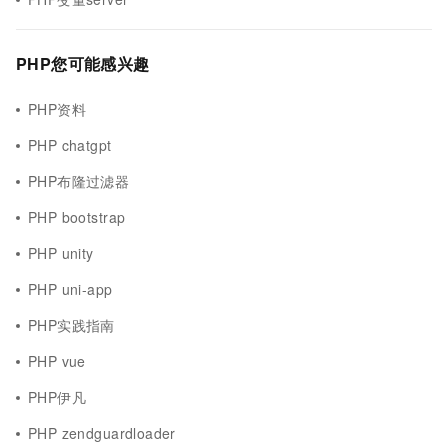
PHP您可能感兴趣
PHP资料
PHP chatgpt
PHP布隆过滤器
PHP bootstrap
PHP unity
PHP uni-app
PHP实践指南
PHP vue
PHP伊凡
PHP zendguardloader