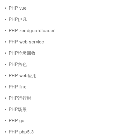
PHP vue
PHP伊凡
PHP zendguardloader
PHP web service
PHP垃圾回收
PHP角色
PHP web应用
PHP line
PHP运行时
PHP场景
PHP go
PHP php5.3