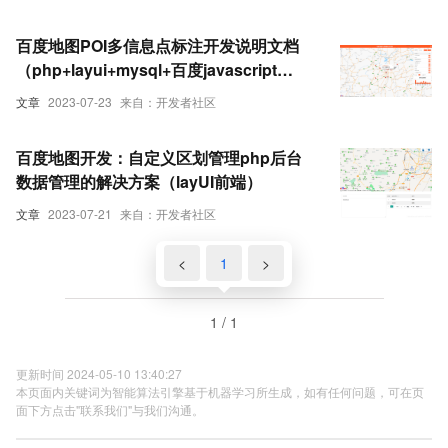
百度地图POI多信息点标注开发说明文档
（php+layui+mysql+百度javascript
API2.0+echarts4.8）
文章
2023-07-23
来自：开发者社区
百度地图开发：自定义区划管理php后台
数据管理的解决方案（layUI前端）
文章
2023-07-21
来自：开发者社区
<
1
>
1 / 1
更新时间 2024-05-10 13:40:27
本页面内关键词为智能算法引擎基于机器学习所生成，如有任何问题，可在页
面下方点击"联系我们"与我们沟通。