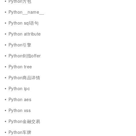
Python方包
Python__name__
Python sql语句
Python attribute
Python引擎
Python剑指offer
Python tree
Python商品详情
Python ipc
Python aes
Python xss
Python金融交易
Python车牌