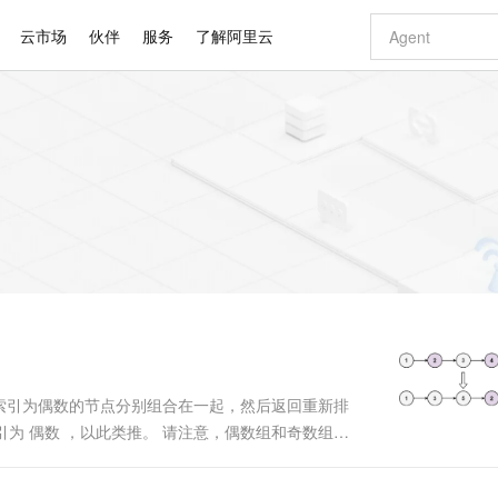
云市场
伙伴
服务
了解阿里云
AI 特惠
数据与 API
成为产品伙伴
企业增值服务
最佳实践
价格计算器
AI 场景体
基础软件
产品伙伴合
阿里云认证
市场活动
配置报价
大模型
自助选配和估算价格
步到位
智启 AI 普惠权益
产品生态集成认证中心
企业支持计划
云上春晚
域名与网站
Qwen Audio：打造专属 AI 语音助手
千问官方 MaaS 平台，为开发者和 Agent 而生，新用户赠送 1 亿 + tokens 额度
一句话生成原生
AI Coding
阿里云Maa
2026 阿里云
云服务器 E
为企业打
数据集
Windows
大模型认证
模型
NEW
NEW
格式还原
值低价云产品抢先购
至高享 1亿+免费 tokens，加速 Al 应用落地
提供智能易用的域名与建站服务
Qwen-Audio-3.0-Realtime 端到端实时语音角色扮演
输入一句话想法,
智能编程，一键
安全可靠、
产品生态伙伴
专家技术服务
云上奥运之旅
弹性计算合作
阿里云中企出
手机三要素
宝塔 Linux
全部认证
价格优势
开源旗舰模型
即刻拥有 DeepSeek-V4-Pro
阿里云 OPC 创新助力计划
千问大模型
一键部署幻兽
AI 电商营销
对象存储 O
大模型
产品生态伙伴工作台
企业增值服务台
云栖战略参考
云存储合作计
云栖大会
身份实名认证
CentOS
训练营
推动算力普惠，释放技术红利
最高返9万
真正可用的 1M 上下文,一次完成代码全链路开发
快速构建应用程序和网站，即刻迈出上云第一步
轻松解锁专属 DeepSeek-V4-Pro
至高百万元 Token 补贴，加速一人公司成长
多元化、高性能、安全可靠的大模型服务
一键购买专属
从图文生成到
云上的中国
数据库合作计
活动全景
短信
Docker
图片和
自进化智能体
5 分钟轻松部署专属 QwenPaw
Token Plan 模型订阅计划
数字证书管理服务（原SSL证书）
高效搭建 AI
AI 广告创作
无影云电脑
企业成长
NEW
HOT
信息公告
看见新力量
云网络合作计
OCR 文字识别
JAVA
越聪明
证享300元代金券
全托管，含MySQL、PostgreSQL、SQL Server、MariaDB多引擎
Qwen3.8-Max 首发尝鲜，限时加量 10 倍，夜间低至2折
实现全站HTTPS，呈现可信的WEB访问
从聊天伙伴进化为能主动干活的本地数字员工
图文、视频一
随时随地安
Kimi-K3
HappyHors
NEW
魔搭 Mode
loud
服务实践
官网公告
Kimi 最新旗舰模型，长程编程与推理利器
让文字生成流
金融模力时刻
Salesforce O
版
发票查验
全能环境
Claude Code + GStack 打造工程团队
千问办公，限时限量积分加倍
Qoder
低代码高效构
AI 建站
短信服务
型
NEW
作计划
计划
创新中心
魔搭 ModelSc
健康状态
理服务
让AI从“聊天伙伴”进化为能干活的“数字员工”
安装技能 GStack，拥有专属 AI 工程团队
你的AI工作搭子，覆盖日常办公高频场景
面向真实软件的智能体编程平台
0 代码专业建
点和索引为偶数的节点分别组合在一起，然后返回重新排
客户案例
天气预报查询
操作系统
Deepseek-v4-pro
HappyHors
态合作计划
引为 偶数 ，以此类推。 请注意，偶数组和奇数组内
态智能体模型
旗舰 MoE 大模型，百万上下文与顶尖推理能力
图生视频，流
同享
万小智 AI 建站低至 15元/月
Qoder CN
AI 短剧/漫剧
云原生数据库 
快递物流查询
WordPress
成为服务伙
杂度和 O(n) 的时间复杂度下解决这个问题。 ...
高校合作
点，立即开启云上创新
覆盖公网/内网、递归/权威、移动APP等全场景解析服务
送.CN域名，送备案服务码
基于千问大模型等，支持代码智能生成、研发智能问答
AI助力短剧
GLM-5.2
Wan2.7-T
Ubuntu