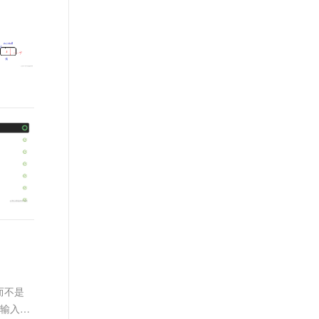
t.diy 一步搞定创意建站
构建大模型应用的安全防护体系
通过自然语言交互简化开发流程,全栈开发支持
通过阿里云安全产品对 AI 应用进行安全防护
而不是
1输入：