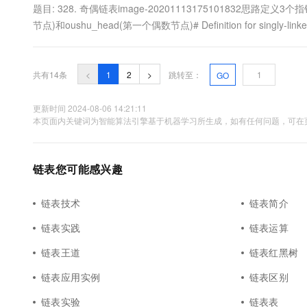
题目: 328. 奇偶链表image-20201113175101832思路定义3
节点)和oushu_head(第一个偶数节点)# Definition for singly-linked list.
next=None): # ...
共有14条
<
1
2
>
跳转至：
GO
更新时间 2024-08-06 14:21:11
本页面内关键词为智能算法引擎基于机器学习所生成，如有任何问题，可在页
链表您可能感兴趣
链表技术
链表简介
链表实践
链表运算
链表王道
链表红黑树
链表应用实例
链表区别
链表实验
链表表