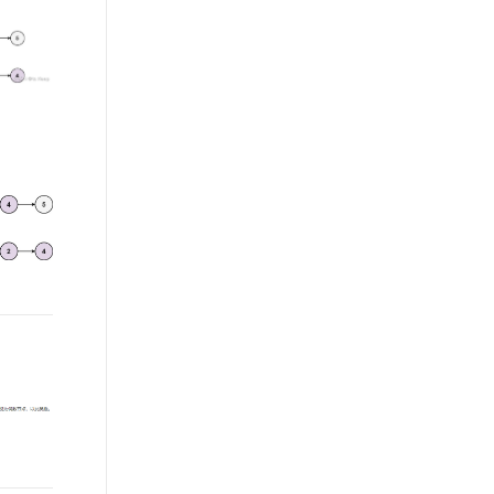
文戏情感细腻自然，动作戏激烈拳拳到肉，实现更强表演能力
支持中英文自由切换，具备更强的噪声鲁棒性
ernetes 版 ACK
云聚AI 严选权益
AI 原生数据库服务发布
SSL 证书
，一键激活高效办公新体验
理容器应用的 K8s 服务
精选AI产品，从模型到应用全链提效
Agent 数据网关
堡垒机
AI 用量加速计划
云原生数据库 PolarDB
应用
防火墙
、识别商机，让客服更高效、服务更出色。
新老同享，达量后返
Agentic Database 发布
千问办公
主机安全
NEW
的智能体编程平台
一站式AI生产力平台
AI 应用及服务市场
伶鹊
企业级人与Agent协作平台，接入和调度多个数字员工
智能客服平台，对话机器人、对话分析、智能外呼
AI 应用
大模型服务平台百炼 - 全妙
大模型
应用创作平台
多模态内容创作工具，已接入 DeepSeek
自然语言处理
数据标注
机器学习
息提取
与 AI 智能体进行实时音视频通话
从文本、图片、视频中提取结构化的属性信息
构建支持视频理解的 AI 音视频实时通话应用