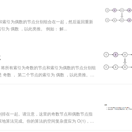
服务生态伙伴
视觉 Coding、空间感知、多模态思考等全面升级
1M上下文，专为长程任务能力而生
云工开物
企业应用
Works
Night Plan 支持 Qwen 3.8-Max
云原生大数据计算服务 MaxCompute
AI 办公
容器服务 Kub
NEW
Red Hat
30+ 款产品免费体验
Data Agent 驱动的一站式 Data+AI 开发治理平台
夜间 5 折，Qwen/Meoo/TokenPlan 客户专享
面向分析的企业级SaaS模式云数据仓库
AI智能应用
提供一站式管
科研合作
ERP
堂（旗舰版）
SUSE
节点和索引为偶数的节点分别组合在一起，然后返回重新
智能客服
AI 应用构建
大模型原生
CRM
 偶数 ，以此类推。 例如： 解...
防护产品
2个月
自动承接线索
建站小程序
Qoder
大模型服务平台百炼-应用模版
OA 办公系统
HOT
NEW
面向真实软件
个人版上线、团队版降价；千问3.8-Max首发发尝鲜
丰富多元化的应用模版和解决方案
力提升
财税管理
模板建站
万有无界
大模型服务平台百炼-智能体
点
400电话
定制建站
的模型效果
灵活可视化地构建企业级 Agent
点 head ，将所有索引为奇数的节点和索引为偶数的节点分别组
方案
广告营销
模板小程序
奇数 ， 第二个节点的索引为 偶数 ，以此类推。请
秒悟
人工智能平台 PAI
定制小程序
云端极速 AI 
 O(1) 的额外空间复杂度和 O(n) 的时间复杂
新一代 AI 视频生成模型，深度适配广告营销等场景
AI Native 的算法工程平台，一站式完成建模、训练、推理服务部署
APP 开发
建站系统
别排在一起。请注意，这里的奇数节点和偶数节点指
AI 应用
10分钟微调：让0.6B模型媲美235B模
多模态数据信
算法完成。你的算法的空间复杂度应为 O(1)，时
型
依托云原生高可用架构,实现Dify私有化部署
->5->NULL 输出: 1->3->5->....
用1%尺寸在特定领域达到大模型90%以上效果