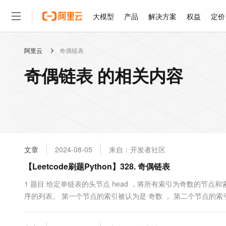
大模型
产品
解决方案
权益
定价
阿里云
奇偶链表
大模型
产品
解决方案
权益
定价
云市场
伙伴
服务
了解阿里云
精选产品
精选解决方案
普惠上云
产品定价
精选商城
成为销售伙伴
售前咨询
为什么选择阿里云
千问AI平台
奇偶链表 的相关内容
了解云产品的定价详情
大模型服务平台百炼
睿译宝，AI翻译排版一
普惠上云 官方力荐
分销伙伴
在线服务
网站建设
什么是云计算
大
大模型服务与应用平台
上传文档即自动完成翻译和
云服务器38元/年起，超
咨询伙伴
多端小程序
技术领先
云上成本管理
售后服务
轻量应用服务器
GLM-5.2：长任务时代
官方推荐返现计划
大模型
精选产品
精选解决方案
Salesforce 国际版订阅
稳定可靠
管理和优化成本
推荐新用户得奖励，单订单
销售伙伴合作计划
自助服务
友盟天域
安全合规
人工智能与机器学习
AI
文本生成
云数据库 RDS
Hermes Agent，打造
云工开物
无影生态合作计划
在线服务
文章
2024-08-05
来自：开发者社区
观测云
分析师报告
自主进化，持久记忆，越用
高校专属算力普惠，学生认
计算
互联网应用开发
Qwen3.8-Max
HOT
Salesforce On Alibaba C
工单服务
【Leetcode刷题Python】328. 奇偶链表
智能体时代全能旗舰模型
Tuya 物联网平台阿里云
研究报告与白皮书
人工智能平台 PAI
快速拥有专属 OpenClaw
大模
Consulting Partner 合
大数据
容器
免费试用
短信专区
一站式AI开发、训练和推
1 题目 给定单链表的头节点 head ，将所有索引为奇数的节
蓝凌 OA
Qwen3.7-Plus
AI 大模型销售与服务生
现代化应用
序的列表。 第一个节点的索引被认为是 奇数 ， 第二个节点的索
存储
天池大赛
能看、能想、能动手的多模
云解析DNS
解决方案免费试用 新老
电子合同
部的相对顺序应该与输入时保持一致。 你必须在 O(1) 的额外空间复
最高领取价值200元试用
安全
网络与CDN
AI 算法大赛
Qwen3-VL-Plus
畅捷通