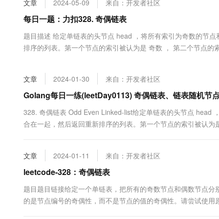
文章
2024-05-09
来自：开发者社区
大数据开发治理平台 Data
AI 产品 免费试用
网络
安全
云开发大赛
Tableau 订阅
每日一题：力扣328. 奇偶链表
1亿+ 大模型 tokens 和 
可观测
入门学习赛
中间件
AI空中课堂在线直播课
题目描述 给定单链表的头节点 head ，将所有索引为奇数的
云防火墙
140+云产品 免费试用
大模型服务
排序的列表。第一个节点的索引被认为是 奇数 ， 第二个节点的索引为
上云与迁云
云原生的云上边界网络安全
产品新客免费试用，最长1
数据库
生态解决方案
千问AI平台-Token Plan
企业出海
大模型ACA认证体验
大数据计算
文章
2024-01-30
来自：开发者社区
助力企业全员 AI 认知与能
行业生态解决方案
政企业务
媒体服务
千问AI平台-模型体验
Golang每日一练(leetDay0113) 奇偶链表、链表随机节
开发者生态解决方案
在线体验全尺寸、多种模态
企业服务与云通信
328. 奇偶链表 Odd Even Linked-list给定单链表的头节
AI 开发和 AI 应用解决
合在一起，然后返回重新排序的列表。第一个节点的索引被认为是 
Happy 系列大模型
域名与网站
注意，偶数组和奇数组内部的相对顺序应该与输入时保持一致。你必须在
度下解决这个问题。 示例 1:输入....
终端用户计算
文章
2024-01-11
来自：开发者社区
Serverless
leetcode-328：奇偶链表
大模型解决方案
题目题目链接给定一个单链表，把所有的奇数节点和偶数节点分
开发工具
快速部署 Dify，高效搭建 
的是节点编号的奇偶性，而不是节点的值的奇偶性。请尝试使用原地
迁移与运维管理
间复杂度应为 O(nodes)，nodes 为节点总数。示例 1:输入: 1->2->3->4