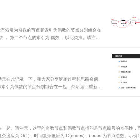
一个 AI 助手
超强辅助，Bol
即刻拥有 DeepSeek-R1 满血版
在企业官网、通讯软件中为客户提供 AI 客服
多种方案随心选，轻松解锁专属 DeepSeek
d ，将所有索引为奇数的节点和索引为偶数的节点分别组合在
 ， 第二个节点的索引为 偶数 ，以此类推。请注
O(1) 的额外空间复杂度和 O(n) 的时间复杂度
特意在此记录一下，和大家分享解题过程和思路奇偶
点和索引为偶数的节点分别组合在一起，然后返回重新排
引为 偶数 ，以此类推。 请注意，偶数组和奇数组内
.
在一起。请注意，这里的奇数节点和偶数节点指的是节点编号的奇偶性，
 O(1)，时间复杂度应为 O(nodes)，nodes 为节点总数。示例