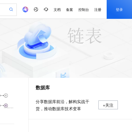
文档
备案
控制台
注册
登录
验
作计划
器
AI 活动
专业服务
服务伙伴合作计划
开发者社区
加入我们
产品动态
服务平台百炼
阿里云 OPC 创新助力计划
一站式生成采购清单，支持单品或批量购买
可编辑精美 PPT 文稿
S产品伙伴计划（繁花）
峰会
CS
造的大模型服务与应用开发平台
Agency Agents：拥有专属领域专家
AI 生产力先锋
Al MaaS 服务伙伴赋能合作
域名
博文
Careers
至高可申请百万元
Qwen3.8-Max 模型上线
 轻松生成专业的 PPT
开启高性价比 AI 编程新体验
弹性可伸缩的云计算服务
先锋实践拓展 AI 生产力的边界
多领域专家智能体,一键组建 AI 虚拟交付团队
Token 补贴，五大权
计划
海大会
伙伴信用分合作计划
商标
问答
社会招聘
益加速 OPC 成功
帕鲁游戏服务器
SS
HappyHorse 打造一站式影视创作平台
飞天发布时刻
HOT
Open Search 向量检索版支
划
备案
电子书
校园招聘
联机服务器，轻松开启游戏
视频创作，一键激活电商全链路生产力
稳定、安全、高性价比、高性能的云存储服务
所见，即是所愿
持视频检索 Pipeline 功能
可视化编排打通从文字构思到成片全链路闭环
更多支持
划
公司注册
镜像站
视频生成
语音识别与合成
 智能体与工作流应用
漫剧工坊：一站式动画创作平台
AI 实训营
应用身份服务 (IDaaS)
合作伙伴培训与认证
数据库
划
上云迁移
站生成，高效打造优质广告素材
全接入的云上超级电脑
通过阿里云百炼高效搭建AI应用,助力高效开发
快速生产连贯的高质量长漫剧
从基础到进阶，Agent 创客手把手教你
OpenClaw 管理能力上线
e-1.1-T2V
Qwen3-TTS-Flash
lScope
我要反馈
查询合作伙伴
畅细腻的高质量视频
离线语音合成大模型，多语言方言自适应，低延迟高稳定
n Alibaba Cloud ISV 合作
代维服务
建企业门户网站
10 分钟搭建微信、支付宝小程序
MaxCompute MaxFrame 提
分享数据库前沿，解构实战干
+关注
创新加速
ope
登录合作伙伴管理后台
我要建议
站，无忧落地极速上线
以可视化方式快速构建移动和 PC 门户网站
国内短信简单易用，安全可靠，秒级触达，全球覆盖200+国家和地区。
高效部署网站，快速应用到小程序
供自动弹性内存功能
货，推动数据库技术变革
e-1.1-I2V
Cosyvoice-V3-Flash
安全
畅自然，细节丰富
高表现力语音合成大模型，语音克隆听感自然
我要投诉
PolarDB
上云场景组合购
Milvus 弹性伸缩功能新增节
伴
漫剧创作，剧本、分镜、视频高效生成
100%兼容MySQL、PostgreSQL，兼容Oracle，支持集中和分布式
覆盖90%+业务场景，专享组合折扣价
点支持范围
2V
VPN
Fun-ASR