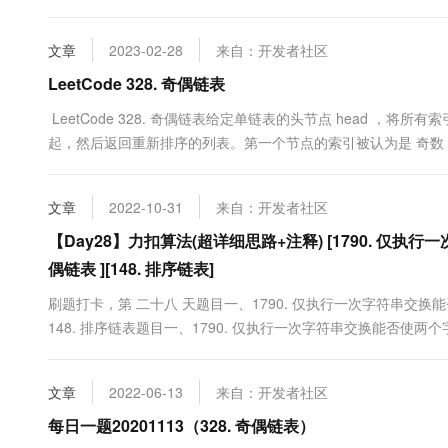
1->2->3->4->5->NULL 输出： 1->3->5->2-&am...
文章
2023-02-28
来自：开发者社区
LeetCode 328. 奇偶链表
LeetCode 328. 奇偶链表给定单链表的头节点 head ，
起，然后返回重新排序的列表。第一个节点的索引被认为是 奇数 
偶数组和奇数组内部的相对顺序应该与输入时保持一致。你必须在 O(
决这个问题。示例 1:编辑输入: hea....
文章
2022-10-31
来自：开发者社区
【Day28】力扣算法(超详细思路+注释) [1790. 仅执行
偶链表 ][148. 排序链表]
刷题打卡，第 二十八 天题目一、1790. 仅执行一次字符串交换
148. 排序链表题目一、1790. 仅执行一次字符串交换能否使两
能否使两个字符串相等题目描述：给你长度相等的两个字符串 s1 
字符串中的两个下标（不必不同），并交换这两个下....
文章
2022-06-13
来自：开发者社区
每日一题20201113（328. 奇偶链表）