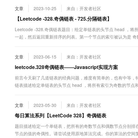
10 分钟在聊天系统中增加
专有云
文章
2023-10-25
来自：开发者社区
【Leetcode -328.奇偶链表 - 725.分隔链表】
Leetcode -328.奇偶链表题目：给定单链表的头节点 hea
一起，然后返回重新排序的列表。第一个节点的索引被认为是 奇数
意，偶数组和奇数组内部的相对顺序应该与输入时保持一致。你必须在 
下解决这个问题。示例 1:输入: head = [....
文章
2023-06-15
来自：开发者社区
leetcode.328奇偶链表——Javascript实现方案
前言今天刷了几道链表的经典问题，难度有简单的，也有中等，
链表描述给定单链表的头节点 head ，将所有索引为奇数的节
序的列表。 第一个节点的索引被认为是 奇数 ， 第二个节点的索
部的相对顺序应该与输入时保持一致。示例输入: head = [1,2,3,...
文章
2023-05-30
来自：开发者社区
每日算法系列【LeetCode 328】奇偶链表
题目描述给定一个单链表，把所有的奇数节点和偶数节点分别排
节点的值的奇偶性。请尝试使用原地算法完成。你的算法的空间复杂度应为