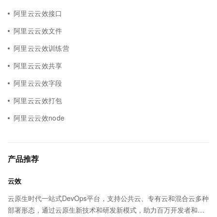
阿里云云效接口
阿里云云效文件
阿里云云效训练营
阿里云云效共享
阿里云云效字段
阿里云云效打包
阿里云云效node
产品推荐
云效
云原生时代一站式DevOps平台，支持公共云、专有云和混合云多种
部署形态，通过云原生新技术和研发新模式，助力百万开发者和数