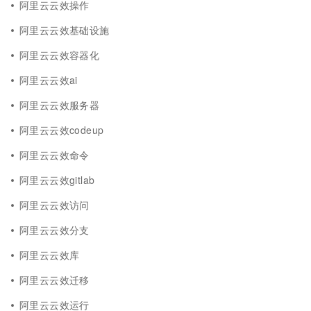
阿里云云效操作
阿里云云效基础设施
阿里云云效容器化
阿里云云效ai
阿里云云效服务器
阿里云云效codeup
阿里云云效命令
阿里云云效gitlab
阿里云云效访问
阿里云云效分支
阿里云云效库
阿里云云效迁移
阿里云云效运行