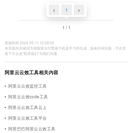
<
1
>
1 / 1
更新时间 2024-05-11 12:28:03
本页面内关键词为智能算法引擎基于机器学习所生成，如有任何问题，可在页
面下方点击"联系我们"与我们沟通。
阿里云云效工具相关内容
阿里云云效监控工具
阿里云云效code工具
阿里云云效工具云上
阿里云云效工具平台
阿里巴巴阿里云云效工具