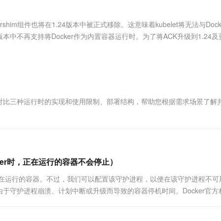
服务生态伙伴
视觉 Coding、空间感知、多模态思考等全面升级
1M上下文，专为长程任务能力而生
云工开物
企业应用
Works
Night Plan 支持 Qwen 3.8-Max
云原生大数据计算服务 MaxCompute
AI 办公
容器服务 Kub
NEW
Red Hat
30+ 款产品免费体验
Data Agent 驱动的一站式 Data+AI 开发治理平台
夜间 5 折，Qwen/Meoo/TokenPlan 客户专享
面向分析的企业级SaaS模式云数据仓库
AI智能应用
提供一站式管
科研合作
kershim组件也将在1.24版本中被正式移除。这意味着kubelet将无法与Doc
ERP
堂（旗舰版）
SUSE
本中不再支持将Docker作为内置容器运行时。为了将ACK升级到1.24
智能客服
AI 应用构建
大模型原生
CRM
防护产品
2个月
自动承接线索
建站小程序
Qoder
大模型服务平台百炼-应用模版
OA 办公系统
HOT
NEW
面向真实软件
个人版上线、团队版降价；千问3.8-Max首发发尝鲜
丰富多元化的应用模版和解决方案
力提升
财税管理
模板建站
万有无界
大模型服务平台百炼-智能体
400电话
定制建站
。本文通过对比三种运行时的实现和使用限制、部署结构，帮助您根据需求场景了解
的模型效果
灵活可视化地构建企业级 Agent
方案
广告营销
模板小程序
秒悟
人工智能平台 PAI
定制小程序
云端极速 AI 
新一代 AI 视频生成模型，深度适配广告营销等场景
AI Native 的算法工程平台，一站式完成建模、训练、推理服务部署
APP 开发
ker时，正在运行的容器不会停止）
建站系统
关闭正在运行的容器。不过，我们可以配置该守护进程，以便在该守护进程不可
于守护进程崩溃、计划中断或升级而导致的容器停机时间。Docker官方
AI 应用
10分钟微调：让0.6B模型媲美235B模
多模态数据信
re/具体方法： ....
型
依托云原生高可用架构,实现Dify私有化部署
用1%尺寸在特定领域达到大模型90%以上效果