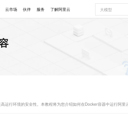
云市场
伙伴
服务
了解阿里云
AI 特惠
数据与 API
成为产品伙伴
企业增值服务
最佳实践
价格计算器
AI 场景体
基础软件
产品伙伴合
阿里云认证
市场活动
配置报价
大模型
内容
自助选配和估算价格
步到位
智启 AI 普惠权益
产品生态集成认证中心
企业支持计划
云上春晚
域名与网站
Qwen Audio：打造专属 AI 语音助手
千问官方 MaaS 平台，为开发者和 Agent 而生，新用户赠送 1 亿 + tokens 额度
一句话生成原生
AI Coding
阿里云Maa
2026 阿里云
云服务器 E
为企业打
数据集
Windows
大模型认证
模型
NEW
NEW
格式还原
值低价云产品抢先购
至高享 1亿+免费 tokens，加速 Al 应用落地
提供智能易用的域名与建站服务
Qwen-Audio-3.0-Realtime 端到端实时语音角色扮演
输入一句话想法,
智能编程，一键
安全可靠、
产品生态伙伴
专家技术服务
云上奥运之旅
弹性计算合作
阿里云中企出
手机三要素
宝塔 Linux
全部认证
价格优势
开源旗舰模型
即刻拥有 DeepSeek-V4-Pro
阿里云 OPC 创新助力计划
千问大模型
一键部署幻兽
AI 电商营销
对象存储 O
大模型
产品生态伙伴工作台
企业增值服务台
云栖战略参考
云存储合作计
云栖大会
身份实名认证
CentOS
训练营
推动算力普惠，释放技术红利
最高返9万
真正可用的 1M 上下文,一次完成代码全链路开发
快速构建应用程序和网站，即刻迈出上云第一步
轻松解锁专属 DeepSeek-V4-Pro
至高百万元 Token 补贴，加速一人公司成长
多元化、高性能、安全可靠的大模型服务
一键购买专属
从图文生成到
云上的中国
数据库合作计
活动全景
短信
Docker
图片和
自进化智能体
5 分钟轻松部署专属 QwenPaw
Token Plan 模型订阅计划
数字证书管理服务（原SSL证书）
高效搭建 AI
AI 广告创作
无影云电脑
企业成长
NEW
HOT
信息公告
看见新力量
云网络合作计
OCR 文字识别
JAVA
越聪明
证享300元代金券
全托管，含MySQL、PostgreSQL、SQL Server、MariaDB多引擎
Qwen3.8-Max 首发尝鲜，限时加量 10 倍，夜间低至2折
实现全站HTTPS，呈现可信的WEB访问
从聊天伙伴进化为能主动干活的本地数字员工
图文、视频一
随时随地安
Kimi-K3
HappyHors
NEW
魔搭 Mode
loud
服务实践
官网公告
Kimi 最新旗舰模型，长程编程与推理利器
让文字生成流
金融模力时刻
Salesforce O
版
发票查验
全能环境
Claude Code + GStack 打造工程团队
千问办公，限时限量积分加倍
Qoder
低代码高效构
AI 建站
短信服务
型
NEW
作计划
计划
创新中心
魔搭 ModelSc
健康状态
理服务
让AI从“聊天伙伴”进化为能干活的“数字员工”
安装技能 GStack，拥有专属 AI 工程团队
你的AI工作搭子，覆盖日常办公高频场景
面向真实软件的智能体编程平台
0 代码专业建
提高运行环境的安全性。本教程将为您介绍如何在Docker容器中运行阿里云
客户案例
天气预报查询
操作系统
Deepseek-v4-pro
HappyHors
态合作计划
态智能体模型
旗舰 MoE 大模型，百万上下文与顶尖推理能力
图生视频，流
同享
万小智 AI 建站低至 15元/月
Qoder CN
AI 短剧/漫剧
云原生数据库 
快递物流查询
WordPress
成为服务伙
高校合作
点，立即开启云上创新
覆盖公网/内网、递归/权威、移动APP等全场景解析服务
送.CN域名，送备案服务码
基于千问大模型等，支持代码智能生成、研发智能问答
AI助力短剧
GLM-5.2
Wan2.7-T
Ubuntu