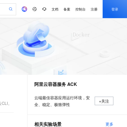
文档
备案
控制台
注册
登录
验
作计划
器
AI 活动
专业服务
服务伙伴合作计划
开发者社区
加入我们
产品动态
服务平台百炼
阿里云 OPC 创新助力计划
一站式生成采购清单，支持单品或批量购买
可编辑精美 PPT 文稿
S产品伙伴计划（繁花）
峰会
CS
造的大模型服务与应用开发平台
Agency Agents：拥有专属领域专家
AI 生产力先锋
Al MaaS 服务伙伴赋能合作
域名
博文
Careers
至高可申请百万元
Qwen3.8-Max 模型上线
 轻松生成专业的 PPT
开启高性价比 AI 编程新体验
弹性可伸缩的云计算服务
先锋实践拓展 AI 生产力的边界
多领域专家智能体,一键组建 AI 虚拟交付团队
Token 补贴，五大权
计划
海大会
伙伴信用分合作计划
商标
问答
社会招聘
益加速 OPC 成功
帕鲁游戏服务器
SS
HappyHorse 打造一站式影视创作平台
飞天发布时刻
HOT
Open Search 向量检索版支
划
备案
电子书
校园招聘
联机服务器，轻松开启游戏
视频创作，一键激活电商全链路生产力
稳定、安全、高性价比、高性能的云存储服务
所见，即是所愿
持视频检索 Pipeline 功能
可视化编排打通从文字构思到成片全链路闭环
更多支持
划
公司注册
镜像站
视频生成
语音识别与合成
 智能体与工作流应用
漫剧工坊：一站式动画创作平台
AI 实训营
应用身份服务 (IDaaS)
合作伙伴培训与认证
阿里云容器服务 ACK
划
上云迁移
站生成，高效打造优质广告素材
全接入的云上超级电脑
通过阿里云百炼高效搭建AI应用,助力高效开发
快速生产连贯的高质量长漫剧
从基础到进阶，Agent 创客手把手教你
OpenClaw 管理能力上线
e-1.1-T2V
Qwen3-TTS-Flash
lScope
我要反馈
查询合作伙伴
畅细腻的高质量视频
离线语音合成大模型，多语言方言自适应，低延迟高稳定
n Alibaba Cloud ISV 合作
代维服务
建企业门户网站
10 分钟搭建微信、支付宝小程序
MaxCompute MaxFrame 提
云端最佳容器应用运行环境，安
+关注
创新加速
ope
登录合作伙伴管理后台
我要建议
站，无忧落地极速上线
以可视化方式快速构建移动和 PC 门户网站
国内短信简单易用，安全可靠，秒级触达，全球覆盖200+国家和地区。
高效部署网站，快速应用到小程序
供自动弹性内存功能
CLI。
全、稳定、极致弹性
e-1.1-I2V
Cosyvoice-V3-Flash
安全
畅自然，细节丰富
高表现力语音合成大模型，语音克隆听感自然
我要投诉
PolarDB
上云场景组合购
Milvus 弹性伸缩功能新增节
伴
漫剧创作，剧本、分镜、视频高效生成
100%兼容MySQL、PostgreSQL，兼容Oracle，支持集中和分布式
覆盖90%+业务场景，专享组合折扣价
点支持范围
2V
VPN
Fun-ASR
相关实验场景
更多