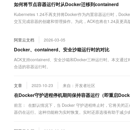
如何将节点容器运行时从Docker迁移到containerd
大数据开发治理平台 Data
AI 产品 免费试用
网络
安全
云开发大赛
Tableau 订阅
1亿+ 大模型 tokens 和 
Kubernetes 1.24不再支持将Docker作为内置容器运行时，Doc
可观测
入门学习赛
中间件
AI空中课堂在线直播课
交互完成容器的创建和管理操作。为此，ACK也将在1.24及更高版
云防火墙
140+云产品 免费试用
大模型服务
本，您需要将节点容器运行时从Docker迁移到containerd。
上云与迁云
云原生的云上边界网络安全
产品新客免费试用，最长1
数据库
生态解决方案
千问AI平台-Token Plan
阿里云文档
2026-03-05
企业出海
大模型ACA认证体验
大数据计算
助力企业全员 AI 认知与能
行业生态解决方案
Docker、containerd、安全沙箱运行时的对比
政企业务
媒体服务
千问AI平台-模型体验
开发者生态解决方案
ACK支持containerd、安全沙箱和Docker三种运行时
在线体验全尺寸、多种模态
企业服务与云通信
合适的容器运行时。
AI 开发和 AI 应用解决
Happy 系列大模型
域名与网站
文章
2023-10-23
来自：开发者社区
终端用户计算
在Docker守护进程停机期间保持容器运行（即重启Doc
Serverless
大模型解决方案
前言： 在默认情况下，当 Docker 守护进程终止时，它将
器仍在运行。这种功能称为实时恢复。实时还原选项有助于减少由
开发工具
快速部署 Dify，高效搭建 
细文档：https://docs.docker.com/config/containers/live-resto
迁移与运维管理