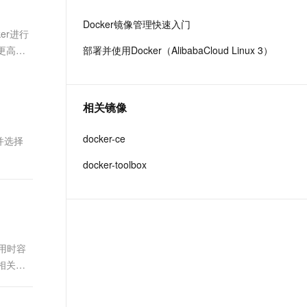
文戏情感细腻自然，动作戏激烈拳拳到肉，实现更强表演能力
支持中英文自由切换，具备更强的噪声鲁棒性
ernetes 版 ACK
云聚AI 严选权益
AI 原生数据库服务发布
SSL 证书
Docker镜像管理快速入门
，一键激活高效办公新体验
理容器应用的 K8s 服务
精选AI产品，从模型到应用全链提效
Agent 数据网关
ker进行
堡垒机
及更高版
部署并使用Docker（AlibabaCloud Linux 3）
AI 用量加速计划
云原生数据库 PolarDB
应用
防火墙
、识别商机，让客服更高效、服务更出色。
新老同享，达量后返
Agentic Database 发布
千问办公
主机安全
NEW
的智能体编程平台
一站式AI生产力平台
相关镜像
AI 应用及服务市场
伶鹊
docker-ce
并选择
企业级人与Agent协作平台，接入和调度多个数字员工
智能客服平台，对话机器人、对话分析、智能外呼
AI 应用
docker-toolbox
大模型服务平台百炼 - 全妙
大模型
应用创作平台
多模态内容创作工具，已接入 DeepSeek
自然语言处理
数据标注
用时容
机器学习
相关详
息提取
与 AI 智能体进行实时音视频通话
从文本、图片、视频中提取结构化的属性信息
构建支持视频理解的 AI 音视频实时通话应用