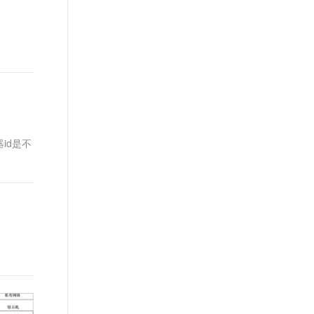
t.diy 一步搞定创意建站
构建大模型应用的安全防护体系
通过自然语言交互简化开发流程,全栈开发支持
通过阿里云安全产品对 AI 应用进行安全防护
id是不