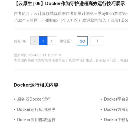
【云原生 | 06】Docker作为守护进程高效运行技巧展示
作者简介：云计算领域优质创作者新星计划第三季python赛道第
linux个人社区：小鹏linux（个人社区）欢迎您的加入！目录1.Doc
程方式运行容器4. 将Docker移动到不同分区5. Docker客户端6
图，....
共有8条
<
1
>
跳转至：
GO
更新时间 2024-05-11 12:29:13
本页面内关键词为智能算法引擎基于机器学习所生成，如有任何问题，可在页
Docker运行相关内容
服务器Docker运行
Docker平台
Docker运行应用程序
Docker方法
Docker应用部署运行
Docker下载