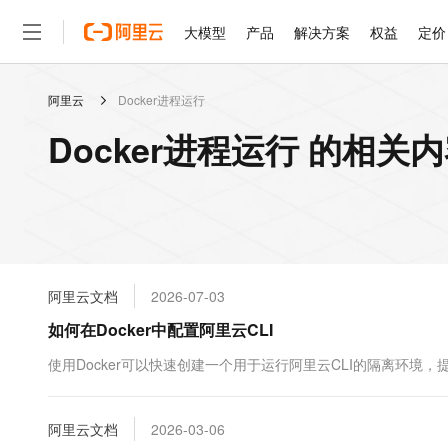
大模型
产品
解决方案
权益
定价
阿里云
Docker进程运行
大模型
产品
解决方案
权益
定价
云市场
伙伴
服务
了解阿里云
精选产品
精选解决方案
普惠上云
产品定价
精选商城
成为销售伙伴
售前咨询
为什么选择阿里云
千问AI平台
Docker进程运行 的相关
了解云产品的定价详情
大模型服务平台百炼
睿译宝，AI翻译排版一
普惠上云 官方力荐
分销伙伴
在线服务
网站建设
什么是云计算
大
大模型服务与应用平台
上传文档即自动完成翻译和
云服务器38元/年起，超
咨询伙伴
多端小程序
技术领先
云上成本管理
售后服务
轻量应用服务器
GLM-5.2：长任务时代
官方推荐返现计划
大模型
精选产品
精选解决方案
Salesforce 国际版订阅
稳定可靠
管理和优化成本
推荐新用户得奖励，单订单
销售伙伴合作计划
自助服务
友盟天域
安全合规
人工智能与机器学习
AI
文本生成
云数据库 RDS
Hermes Agent，打造
云工开物
无影生态合作计划
在线服务
阿里云文档
2026-07-03
观测云
分析师报告
自主进化，持久记忆，越用
高校专属算力普惠，学生认
计算
互联网应用开发
Qwen3.8-Max
HOT
Salesforce On Alibaba C
工单服务
如何在Docker中配置阿里云CLI
智能体时代全能旗舰模型
Tuya 物联网平台阿里云
研究报告与白皮书
人工智能平台 PAI
快速拥有专属 OpenClaw
大模
Consulting Partner 合
大数据
容器
免费试用
短信专区
一站式AI开发、训练和推
使用Docker可以快速创建一个用于运行阿里云CLI的隔离环境，
蓝凌 OA
Qwen3.7-Plus
AI 大模型销售与服务生
现代化应用
存储
天池大赛
能看、能想、能动手的多模
云解析DNS
解决方案免费试用 新老
电子合同
最高领取价值200元试用
安全
阿里云文档
网络与CDN
2026-03-06
AI 算法大赛
Qwen3-VL-Plus
畅捷通