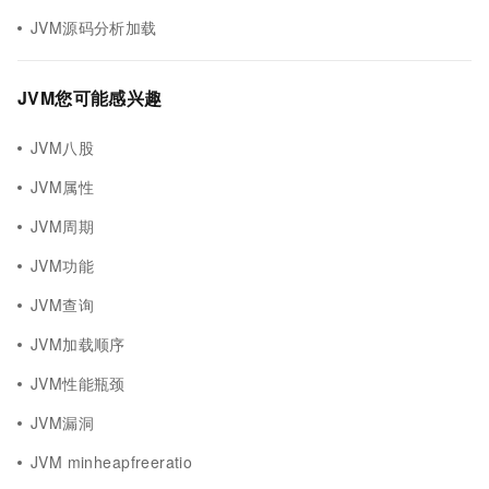
JVM源码分析加载
JVM您可能感兴趣
JVM八股
JVM属性
JVM周期
JVM功能
JVM查询
JVM加载顺序
JVM性能瓶颈
JVM漏洞
JVM minheapfreeratio