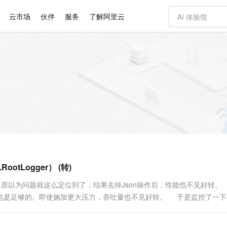
云市场
伙伴
服务
了解阿里云
AI 特惠
数据与 API
成为产品伙伴
企业增值服务
最佳实践
价格计算器
AI 场景体
基础软件
产品伙伴合
阿里云认证
市场活动
配置报价
大模型
自助选配和估算价格
新方式
睿译宝，AI翻译排版一步到位
智启 AI 普惠权益
产品生态集成认证中心
企业支持计划
云上春晚
域名与网站
千问官方 MaaS 平台，为开发者和 Agent 而生，新用户赠送 1 亿 + tokens 额度
Qwen Aud
AI Coding
阿里云Maa
2026 阿里云
云服务器 E
为企业打
数据集
Windows
大模型认证
模型
NEW
NEW
交付可用成果
值低价云产品抢先购
上传文档即自动完成翻译和格式还原
至高享 1亿+免费 tokens，加速 Al 应用落地
提供智能易用的域名与建站服务
智能编程，一键
安全可靠、
产品生态伙伴
专家技术服务
云上奥运之旅
弹性计算合作
阿里云中企出
手机三要素
宝塔 Linux
全部认证
价格优势
有专属领域专家
GLM-5.2：长任务时代开源旗舰模型
阿里云 OPC 创新助力计划
千问大模型
即刻拥有 DeepS
AI 电商营销
对象存储 O
大模型
产品生态伙伴工作台
企业增值服务台
云栖战略参考
云存储合作计
云栖大会
身份实名认证
CentOS
训练营
推动算力普惠，释放技术红利
最高返9万
多领域专家智能体,一键组建 AI 虚拟交付团队
快速构建应用程序和网站，即刻迈出上云第一步
至高百万元 Token 补贴，加速一人公司成长
多元化、高性能、安全可靠的大模型服务
真正可用的 1M 上下文,一次完成代码全链路开发
轻松解锁专属 Dee
从图文生成到
云上的中国
数据库合作计
活动全景
短信
Docker
图片和
站式影视创作平台
Hermes Agent，打造自进化智能体
Token Plan 模型订阅计划
数字证书管理服务（原SSL证书）
5 分钟轻松部署
AI 广告创作
无影云电脑
企业成长
NEW
信息公告
看见新力量
云网络合作计
OCR 文字识别
JAVA
证享300元代金券
可视化编排打通从文字构思到成片全链路闭环
全托管，含MySQL、PostgreSQL、SQL Server、MariaDB多引擎
自主进化，持久记忆，越用越聪明
Qwen3.8-Max 首发尝鲜，限时加量 10 倍，夜间低至2折
实现全站HTTPS，呈现可信的WEB访问
图文、视频一
随时随地安
Kimi-K3
HappyHors
NEW
魔搭 Mode
loud
服务实践
官网公告
RootLogger） (转)
Kimi 最新旗舰模型，长程编程与推理利器
让文字生成流
金融模力时刻
Salesforce O
版
发票查验
全能环境
Claude Code + GStack 打造工程团队
千问办公，限时限量积分加倍
Qoder
低代码高效构
AI 建站
短信服务
型
NEW
作计划
计划
创新中心
魔搭 ModelSc
健康状态
理服务
让AI从“聊天伙伴”进化为能干活的“数字员工”
安装技能 GStack，拥有专属 AI 工程团队
你的AI工作搭子，覆盖日常办公高频场景
面向真实软件的智能体编程平台
0 代码专业建
。原以为问题就这么定位到了，结果去掉Json操作后，性能也不见好转。
客户案例
天气预报查询
操作系统
Deepseek-v4-pro
HappyHors
态合作计划
也是足够的。即使施加更大压力，吞吐量也不见好转。 于是监控了一下J
态智能体模型
旗舰 MoE 大模型，百万上下文与顶尖推理能力
图生视频，流
同享
万小智 AI 建站低至 15元/月
Qoder CN
AI 短剧/漫剧
云原生数据库 
快递物流查询
WordPress
成为服务伙
高校合作
点，立即开启云上创新
覆盖公网/内网、递归/权威、移动APP等全场景解析服务
送.CN域名，送备案服务码
基于千问大模型等，支持代码智能生成、研发智能问答
AI助力短剧
GLM-5.2
Wan2.7-T
Ubuntu