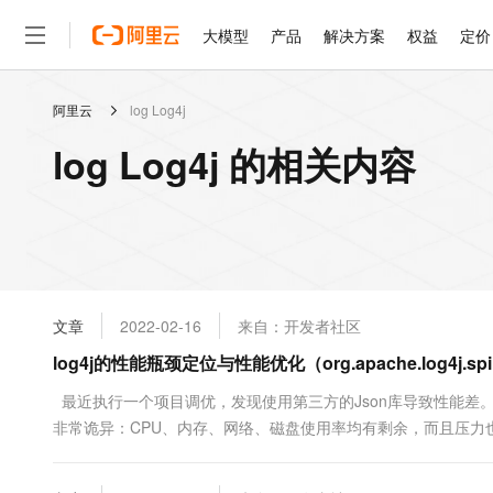
大模型
产品
解决方案
权益
定价
阿里云
log Log4j
大模型
产品
解决方案
权益
定价
云市场
伙伴
服务
了解阿里云
精选产品
精选解决方案
普惠上云
产品定价
精选商城
成为销售伙伴
售前咨询
为什么选择阿里云
千问AI平台
log Log4j 的相关内容
了解云产品的定价详情
大模型服务平台百炼
千问办公，解锁你的工作
普惠上云 官方力荐
分销伙伴
在线服务
网站建设
什么是云计算
大
大模型服务与应用平台
企业级Agent产品，直接
云服务器38元/年起，超
咨询伙伴
多端小程序
技术领先
云上成本管理
售后服务
轻量应用服务器
Agency Agents：拥
官方推荐返现计划
大模型
精选产品
精选解决方案
Salesforce 国际版订阅
稳定可靠
管理和优化成本
推荐新用户得奖励，单订单
销售伙伴合作计划
自助服务
友盟天域
安全合规
人工智能与机器学习
AI
文本生成
云数据库 RDS
HappyHorse 打造一
云工开物
无影生态合作计划
在线服务
文章
2022-02-16
来自：开发者社区
观测云
分析师报告
高校专属算力普惠，学生认
计算
互联网应用开发
Qwen3.8-Max
HOT
Salesforce On Alibaba C
工单服务
log4j的性能瓶颈定位与性能优化（org.apache.log4j.spi.
智能体时代全能旗舰模型
Tuya 物联网平台阿里云
研究报告与白皮书
人工智能平台 PAI
快速拥有专属 OpenClaw
大模
Consulting Partner 合
大数据
容器
免费试用
短信专区
一站式AI开发、训练和推
最近执行一个项目调优，发现使用第三方的Json库导致性能差
蓝凌 OA
Qwen3.7-Plus
AI 大模型销售与服务生
现代化应用
非常诡异：CPU、内存、网络、磁盘使用率均有剩余，而且压力
存储
天池大赛
能看、能想、能动手的多模
云解析DNS
解决方案免费试用 新老
电子合同
程状态，发现几乎所有进程都处在 状态：BLOC...
最高领取价值200元试用
安全
网络与CDN
AI 算法大赛
Qwen3-VL-Plus
畅捷通