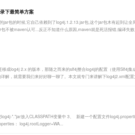
服务生态伙伴
视觉 Coding、空间感知、多模态思考等全面升级
1M上下文，专为长程任务能力而生
云工开物
企业应用
Works
Night Plan 支持 Qwen 3.8-Max
云原生大数据计算服务 MaxCompute
AI 办公
容器服务 Kub
NEW
Red Hat
根目录下最简单方案
30+ 款产品免费体验
Data Agent 驱动的一站式 Data+AI 开发治理平台
夜间 5 折，Qwen/Meoo/TokenPlan 客户专享
面向分析的企业级SaaS模式云数据仓库
AI智能应用
提供一站式管
科研合作
ERP
堂（旗舰版）
SUSE
ar包的时候,它自己依赖到了log4j.1.2.13.jar包,这个jar包木有起到让
智能客服
AI 应用构建
大模型原生
CRM
不被maven认可...反正不知道什么原因,maven就是死活报错,编译失败,1.
防护产品
2个月
自动承接线索
建站小程序
Qoder
大模型服务平台百炼-应用模版
OA 办公系统
HOT
NEW
面向真实软件
个人版上线、团队版降价；千问3.8-Max首发发尝鲜
丰富多元化的应用模版和解决方案
力提升
财税管理
模板建站
万有无界
大模型服务平台百炼-智能体
400电话
定制建站
的模型效果
灵活可视化地构建企业级 Agent
g4j 2.x 的版本，那随之而来的slf4j整合log4j的配置（使用Slf4j集
方案
广告营销
模板小程序
件的详解，就需要我们来好好聊一聊了。本文就专门来讲解下log4j2.xml配
秒悟
人工智能平台 PAI
定制小程序
云端极速 AI 
项目中的存放位置 ....
新一代 AI 视频生成模型，深度适配广告营销等场景
AI Native 的算法工程平台，一站式完成建模、训练、推理服务部署
APP 开发
建站系统
.*jar放入CLASSPATH变量中 3、 新建一个配置文件log4j.propert
AI 应用
10分钟微调：让0.6B模型媲美235B模
多模态数据信
ies： log4j.rootLogger=WA...
型
依托云原生高可用架构,实现Dify私有化部署
用1%尺寸在特定领域达到大模型90%以上效果