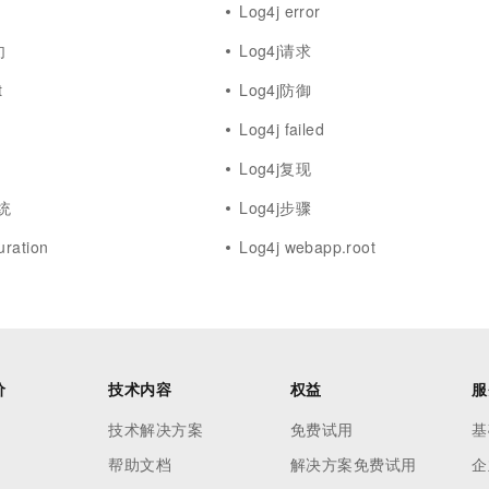
Log4j error
句
Log4j请求
t
Log4j防御
Log4j failed
Log4j复现
统
Log4j步骤
uration
Log4j webapp.root
价
技术内容
权益
服
技术解决方案
免费试用
基
帮助文档
解决方案免费试用
企