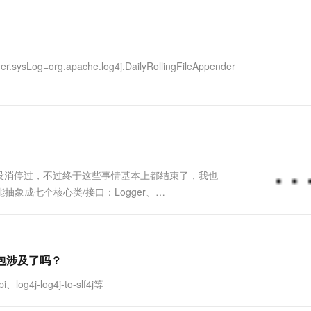
一个 AI 助手
超强辅助，Bol
即刻拥有 DeepSeek-R1 满血版
在企业官网、通讯软件中为客户提供 AI 客服
多种方案随心选，轻松解锁专属 DeepSeek
.sysLog=org.apache.log4j.DailyRollingFileAppender
没消停过，不过终于这些事情基本上都结束了，我也
抽象成七个核心类/接口：Logger、
Layout、ObjectRender。其类图如下： 更详细的，实现
ar包涉及了吗？
g4j-log4j-to-slf4j等