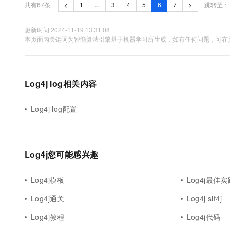
共有67条
<
1
...
3
4
5
6
7
>
跳转至：
更新时间 2024-11-19 13:31:08
本页面内关键词为智能算法引擎基于机器学习所生成，如有任何问题，可在页
Log4j log相关内容
Log4j log配置
Log4j您可能感兴趣
Log4j模板
Log4j最佳实
Log4j通关
Log4j slf4j
Log4j教程
Log4j代码