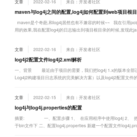
文章
2022-02-16
来自：开发者社区
大数据开发治理平台 Data
AI 产品 免费试用
网络
安全
云开发大赛
Tableau 订阅
maven与log4j之间的配置,log4j如何配置到web项目
1亿+ 大模型 tokens 和 
可观测
入门学习赛
中间件
AI空中课堂在线直播课
maven是个奇葩,和log4j居然也有不兼容的时候~~ 我在引用poi的j
云防火墙
140+云产品 免费试用
大模型服务
用的效果,我在配置log4j的日志输出到项目根目录的时候,发现此jar包
上云与迁云
云原生的云上边界网络安全
产品新客免费试用，最长1
数据库
和1.2.15都不行!!!这不科学!! ...
生态解决方案
千问AI平台-Token Plan
企业出海
大模型ACA认证体验
大数据计算
文章
2022-02-16
来自：开发者社区
助力企业全员 AI 认知与能
行业生态解决方案
政企业务
媒体服务
千问AI平台-模型体验
log4j2配置文件log4j2.xml解析
开发者生态解决方案
在线体验全尺寸、多种模态
企业服务与云通信
一、背景 最近由于项目的需要，我们把log4j 1.x的版本全部迁移成lo
AI 开发和 AI 应用解决
Log4j2构建项目日志系统的完美解决方案）以及log4j2配置文
Happy 系列大模型
域名与网站
各项标签的意义。 二、配置全解 1.关于配置文件的名称以及在
终端用户计算
文章
2022-02-15
来自：开发者社区
Serverless
log4j与log4j.properties的配置
大模型解决方案
摘要: 一、配置步骤 1、 在应用程序中使用log4j 2、 把log4j-*
开发工具
快速部署 Dify，高效搭建 
于bin文件下 二、配置log4j.properties 新建一个配置文件log4j.propert
迁移与运维管理