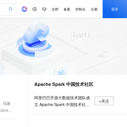
文档
备案
控制台
注册
登录
验
作计划
器
AI 活动
专业服务
服务伙伴合作计划
开发者社区
加入我们
产品动态
服务平台百炼
阿里云 OPC 创新助力计划
一站式生成采购清单，支持单品或批量购买
io：打造专属 AI 语音助手
S产品伙伴计划（繁花）
峰会
CS
造的大模型服务与应用开发平台
一句话生成原生可编辑精美 PPT 文稿
AI 生产力先锋
Al MaaS 服务伙伴赋能合作
域名
博文
Careers
至高可申请百万元
Qwen3.8-Max 模型上线
开启高性价比 AI 编程新体验
弹性可伸缩的云计算服务
Qwen-Audio-3.0-Realtime 端到端实时语音角色扮演
输入一句话想法, 轻松生成专业的 PPT
先锋实践拓展 AI 生产力的边界
Token 补贴，五大权
计划
海大会
伙伴信用分合作计划
商标
问答
社会招聘
益加速 OPC 成功
eek-V4-Pro
SS
一键部署幻兽帕鲁游戏服务器
飞天发布时刻
HOT
Open Search 向量检索版支
划
备案
电子书
校园招聘
pSeek-V4-Pro
视频创作，一键激活电商全链路生产力
稳定、安全、高性价比、高性能的云存储服务
一键购买专属联机服务器，轻松开启游戏
所见，即是所愿
持视频检索 Pipeline 功能
更多支持
划
公司注册
镜像站
视频生成
语音识别与合成
专属 QwenPaw
漫剧工坊：一站式动画创作平台
AI 实训营
HOT
应用身份服务 (IDaaS)
合作伙伴培训与认证
Apache Spark 中国技术社区
划
上云迁移
站生成，高效打造优质广告素材
全接入的云上超级电脑
从聊天伙伴进化为能主动干活的本地数字员工
快速生产连贯的高质量长漫剧
从基础到进阶，Agent 创客手把手教你
OpenClaw 管理能力上线
e-1.1-T2V
Qwen3-TTS-Flash
lScope
我要反馈
查询合作伙伴
畅细腻的高质量视频
离线语音合成大模型，多语言方言自适应，低延迟高稳定
n Alibaba Cloud ISV 合作
代维服务
建企业门户网站
10 分钟搭建微信、支付宝小程序
MaxCompute MaxFrame 提
阿里巴巴开源大数据技术团队成
+关注
创新加速
ope
登录合作伙伴管理后台
我要建议
站，无忧落地极速上线
以可视化方式快速构建移动和 PC 门户网站
国内短信简单易用，安全可靠，秒级触达，全球覆盖200+国家和地区。
高效部署网站，快速应用到小程序
供自动弹性内存功能
 现象
立 Apache Spark 中国技术社
e-1.1-I2V
Cosyvoice-V3-Flash
ava进
安全
区，定期推送精彩案例，问答区
畅自然，细节丰富
高表现力语音合成大模型，语音克隆听感自然
我要投诉
PolarDB
上云场景组合购
Milvus 弹性伸缩功能新增节
伴
数个 Spark 技术同学每日在线答
漫剧创作，剧本、分镜、视频高效生成
100%兼容MySQL、PostgreSQL，兼容Oracle，支持集中和分布式
覆盖90%+业务场景，专享组合折扣价
点支持范围
2V
VPN
Fun-ASR
疑，只为营造 Spark 技术交流氛