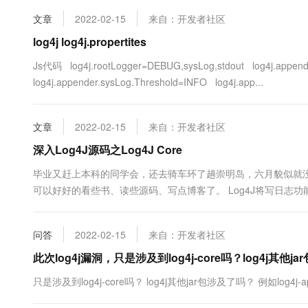
10 分钟在聊天系统中增加
专有云
文章
2022-02-15
来自：开发者社区
log4j log4j.propertites
Js代码 log4j.rootLogger=DEBUG,sysLog,stdout log4j.appender
log4j.appender.sysLog.Threshold=INFO log4j.app...
文章
2022-02-15
来自：开发者社区
深入Log4J源码之Log4J Core
毕业又赶上本科的同学会，还去骑车环了趟崇明岛，六月貌似就
可以好好的看些书、读些源码、写点博客了。 Log4J将写日志功能
LoggerRepository、Level、LoggingEvent、Appender、
Log4J主要功能相关的类图： ...
问答
2022-02-15
来自：开发者社区
此次log4j漏洞，只是涉及到log4j-core吗？log4j其他j
只是涉及到log4j-core吗？ log4j其他jar包涉及了吗？ 例如log4j-api、lo