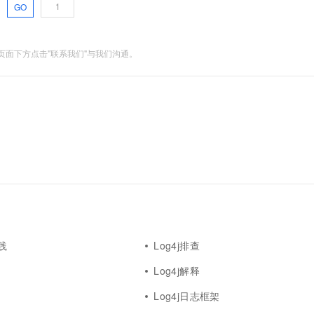
GO
面下方点击"联系我们"与我们沟通。
践
Log4j排查
Log4j解释
Log4j日志框架