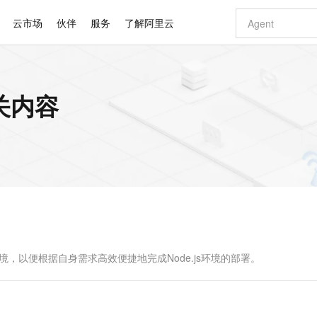
云市场
伙伴
服务
了解阿里云
AI 特惠
数据与 API
成为产品伙伴
企业增值服务
最佳实践
价格计算器
AI 场景体
基础软件
产品伙伴合
阿里云认证
市场活动
配置报价
大模型
相关内容
自助选配和估算价格
新方式
睿译宝，AI翻译排版一步到位
智启 AI 普惠权益
产品生态集成认证中心
企业支持计划
云上春晚
域名与网站
千问官方 MaaS 平台，为开发者和 Agent 而生，新用户赠送 1 亿 + tokens 额度
Qwen Aud
AI Coding
阿里云Maa
2026 阿里云
云服务器 E
为企业打
数据集
Windows
大模型认证
模型
NEW
NEW
交付可用成果
值低价云产品抢先购
上传文档即自动完成翻译和格式还原
至高享 1亿+免费 tokens，加速 Al 应用落地
提供智能易用的域名与建站服务
智能编程，一键
安全可靠、
产品生态伙伴
专家技术服务
云上奥运之旅
弹性计算合作
阿里云中企出
手机三要素
宝塔 Linux
全部认证
价格优势
有专属领域专家
GLM-5.2：长任务时代开源旗舰模型
阿里云 OPC 创新助力计划
千问大模型
即刻拥有 DeepS
AI 电商营销
对象存储 O
大模型
产品生态伙伴工作台
企业增值服务台
云栖战略参考
云存储合作计
云栖大会
身份实名认证
CentOS
训练营
推动算力普惠，释放技术红利
最高返9万
多领域专家智能体,一键组建 AI 虚拟交付团队
快速构建应用程序和网站，即刻迈出上云第一步
至高百万元 Token 补贴，加速一人公司成长
多元化、高性能、安全可靠的大模型服务
真正可用的 1M 上下文,一次完成代码全链路开发
轻松解锁专属 Dee
从图文生成到
云上的中国
数据库合作计
活动全景
短信
Docker
图片和
站式影视创作平台
Hermes Agent，打造自进化智能体
Token Plan 模型订阅计划
数字证书管理服务（原SSL证书）
5 分钟轻松部署
AI 广告创作
无影云电脑
企业成长
NEW
信息公告
看见新力量
云网络合作计
OCR 文字识别
JAVA
证享300元代金券
可视化编排打通从文字构思到成片全链路闭环
全托管，含MySQL、PostgreSQL、SQL Server、MariaDB多引擎
自主进化，持久记忆，越用越聪明
Qwen3.8-Max 首发尝鲜，限时加量 10 倍，夜间低至2折
实现全站HTTPS，呈现可信的WEB访问
图文、视频一
随时随地安
Kimi-K3
HappyHors
NEW
魔搭 Mode
loud
服务实践
官网公告
Kimi 最新旗舰模型，长程编程与推理利器
让文字生成流
金融模力时刻
Salesforce O
版
发票查验
全能环境
Claude Code + GStack 打造工程团队
千问办公，限时限量积分加倍
Qoder
低代码高效构
AI 建站
短信服务
型
NEW
作计划
计划
创新中心
魔搭 ModelSc
健康状态
理服务
让AI从“聊天伙伴”进化为能干活的“数字员工”
安装技能 GStack，拥有专属 AI 工程团队
你的AI工作搭子，覆盖日常办公高频场景
面向真实软件的智能体编程平台
0 代码专业建
环境，以便根据自身需求高效便捷地完成Node.js环境的部署。
客户案例
天气预报查询
操作系统
Deepseek-v4-pro
HappyHors
态合作计划
态智能体模型
旗舰 MoE 大模型，百万上下文与顶尖推理能力
图生视频，流
同享
万小智 AI 建站低至 15元/月
Qoder CN
AI 短剧/漫剧
云原生数据库 
快递物流查询
WordPress
成为服务伙
高校合作
点，立即开启云上创新
覆盖公网/内网、递归/权威、移动APP等全场景解析服务
送.CN域名，送备案服务码
基于千问大模型等，支持代码智能生成、研发智能问答
AI助力短剧
GLM-5.2
Wan2.7-T
Ubuntu