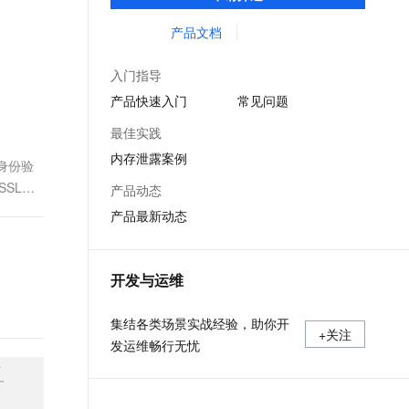
等服务的整体性解决方案。提供完善的工具
文戏情感细腻自然，动作戏激烈拳拳到肉，实现更强表演能力
支持中英文自由切换，具备更强的噪声鲁棒性
ernetes 版 ACK
云聚AI 严选权益
AI 原生数据库服务发布
SSL 证书
链和服务，协助客户主动、快速发现和定位
产品文档
，一键激活高效办公新体验
理容器应用的 K8s 服务
精选AI产品，从模型到应用全链提效
Agent 数据网关
线上问题。
堡垒机
AI 用量加速计划
云原生数据库 PolarDB
入门指导
应用
防火墙
、识别商机，让客服更高效、服务更出色。
新老同享，达量后返
Agentic Database 发布
产品快速入门
常见问题
千问办公
主机安全
NEW
最佳实践
的智能体编程平台
一站式AI生产力平台
内存泄露案例
身份验
AI 应用及服务市场
伶鹊
SL证
产品动态
企业级人与Agent协作平台，接入和调度多个数字员工
智能客服平台，对话机器人、对话分析、智能外呼
AI 应用
产品最新动态
大模型服务平台百炼 - 全妙
大模型
应用创作平台
多模态内容创作工具，已接入 DeepSeek
自然语言处理
开发与运维
数据标注
集结各类场景实战经验，助你开
+关注
机器学习
发运维畅行无忧
息提取
与 AI 智能体进行实时音视频通话
从文本、图片、视频中提取结构化的属性信息
构建支持视频理解的 AI 音视频实时通话应用