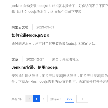
10 分钟在聊天系统中增加
专有云
jenkins 自动安装nodejs16.16.0版本报错了，好像访
载16.16.0nodejs版本后，到 在这个目录下安装 ...
阿里云文档
2023-09-01
如何安装Node.jsSDK
通过阅读本文，您可以了解安装IMS Node.js SDK的方法。
文章
2022-12-27
来自：开发者社区
Jenkins安装、使用nodejs
安装插件网络异常，图片无法展示|网络异常，图片无法展示|因
件，下载Jenkins nodejs需要的hpi文件即可。配置插件打开
增nodejs，这里可能会出现version无法下拉选择的问题，我更新
来等了好一会，就正常了，可能需要时间吧网....
共有7条
<
1
>
跳转至：
GO