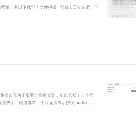
一个 AI 助手
超强辅助，Bol
问不了下面的网址，所以下载不了文件报错 那就人工安装吧，下
即刻拥有 DeepSeek-R1 满血版
在企业官网、通讯软件中为客户提供 AI 客服
多种方案随心选，轻松解锁专属 DeepSeek
为我这边无法正常通过搜索安装，所以选择了上传插
全局配置界面：网络异常，图片无法展示|找到nodejs，新
插进中心的url后，仍旧无法正常看到nodejs版本，后