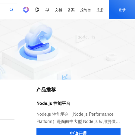
文档
备案
控制台
注册
登录
验
作计划
器
AI 活动
专业服务
服务伙伴合作计划
开发者社区
加入我们
产品动态
服务平台百炼
阿里云 OPC 创新助力计划
一站式生成采购清单，支持单品或批量购买
io：打造专属 AI 语音助手
S产品伙伴计划（繁花）
峰会
CS
造的大模型服务与应用开发平台
一句话生成原生可编辑精美 PPT 文稿
AI 生产力先锋
Al MaaS 服务伙伴赋能合作
域名
博文
Careers
至高可申请百万元
Qwen3.8-Max 模型上线
开启高性价比 AI 编程新体验
弹性可伸缩的云计算服务
Qwen-Audio-3.0-Realtime 端到端实时语音角色扮演
输入一句话想法, 轻松生成专业的 PPT
先锋实践拓展 AI 生产力的边界
Token 补贴，五大权
计划
海大会
伙伴信用分合作计划
商标
问答
社会招聘
益加速 OPC 成功
eek-V4-Pro
SS
一键部署幻兽帕鲁游戏服务器
飞天发布时刻
HOT
Open Search 向量检索版支
划
备案
电子书
校园招聘
pSeek-V4-Pro
视频创作，一键激活电商全链路生产力
稳定、安全、高性价比、高性能的云存储服务
一键购买专属联机服务器，轻松开启游戏
所见，即是所愿
持视频检索 Pipeline 功能
更多支持
划
公司注册
镜像站
视频生成
语音识别与合成
专属 QwenPaw
漫剧工坊：一站式动画创作平台
AI 实训营
HOT
应用身份服务 (IDaaS)
合作伙伴培训与认证
产品推荐
划
上云迁移
站生成，高效打造优质广告素材
全接入的云上超级电脑
从聊天伙伴进化为能主动干活的本地数字员工
快速生产连贯的高质量长漫剧
从基础到进阶，Agent 创客手把手教你
OpenClaw 管理能力上线
e-1.1-T2V
Qwen3-TTS-Flash
lScope
我要反馈
查询合作伙伴
畅细腻的高质量视频
离线语音合成大模型，多语言方言自适应，低延迟高稳定
n Alibaba Cloud ISV 合作
代维服务
建企业门户网站
10 分钟搭建微信、支付宝小程序
Node.js 性能平台
MaxCompute MaxFrame 提
创新加速
ope
登录合作伙伴管理后台
我要建议
站，无忧落地极速上线
以可视化方式快速构建移动和 PC 门户网站
国内短信简单易用，安全可靠，秒级触达，全球覆盖200+国家和地区。
高效部署网站，快速应用到小程序
供自动弹性内存功能
e-1.1-I2V
Cosyvoice-V3-Flash
Node.js 性能平台（Node.js Performance
安全
畅自然，细节丰富
高表现力语音合成大模型，语音克隆听感自然
我要投诉
PolarDB
Platform）是面向中大型 Node.js 应用提供
上云场景组合购
Milvus 弹性伸缩功能新增节
伴
漫剧创作，剧本、分镜、视频高效生成
100%兼容MySQL、PostgreSQL，兼容Oracle，支持集中和分布式
覆盖90%+业务场景，专享组合折扣价
点支持范围
性能监控、安全提醒、故障排查、性能优化
2V
VPN
Fun-ASR
申请开通