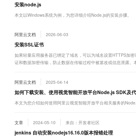
安装node.js
大数据开发治理平台 Data
AI 产品 免费试用
网络
安全
云开发大赛
Tableau 订阅
1亿+ 大模型 tokens 和 
本文以Windows系统为例，为您详细介绍Node.js的安装步骤。
可观测
入门学习赛
中间件
AI空中课堂在线直播课
云防火墙
140+云产品 免费试用
大模型服务
上云与迁云
云原生的云上边界网络安全
产品新客免费试用，最长1
数据库
阿里云文档
2026-06-03
生态解决方案
千问AI平台-Token Plan
企业出海
大模型ACA认证体验
安装SSL证书
大数据计算
助力企业全员 AI 认知与能
行业生态解决方案
政企业务
如果轻量应用服务器已绑定了域名，可以为域名设置HTTPS加密
媒体服务
千问AI平台-模型体验
开发者生态解决方案
证和数据加密传输，防止数据在传输过程中被篡改或信息泄露。本文
在线体验全尺寸、多种模态
企业服务与云通信
书，并开启HTTPS加密访问。
AI 开发和 AI 应用解决
Happy 系列大模型
域名与网站
阿里云文档
2025-04-14
如何下载安装、使用视觉智能开放平台Node.js SDK及
终端用户计算
本文为您介绍如何使用阿里云视觉智能开放平台相关服务的Node.j
Serverless
大模型解决方案
开发工具
快速部署 Dify，高效搭建 
文章
2024-05-10
来自：开发者社区
迁移与运维管理
jenkins 自动安装nodejs16.16.0版本报错处理