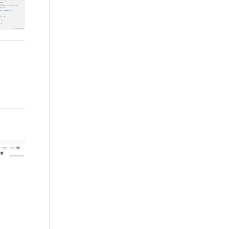
t.diy 一步搞定创意建站
构建大模型应用的安全防护体系
通过自然语言交互简化开发流程,全栈开发支持
通过阿里云安全产品对 AI 应用进行安全防护