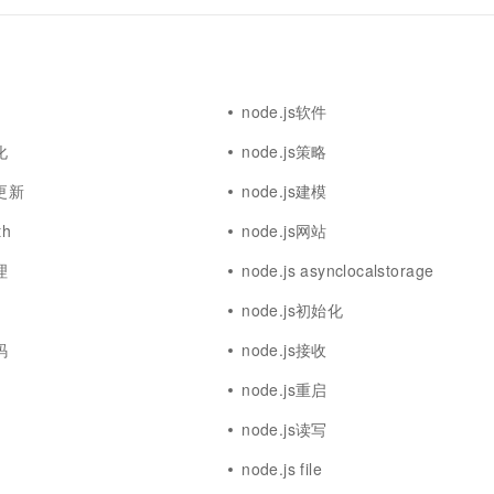
node.js软件
化
node.js策略
本更新
node.js建模
th
node.js网站
理
node.js asynclocalstorage
node.js初始化
码
node.js接收
node.js重启
node.js读写
node.js file