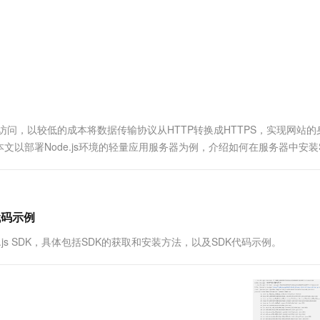
服务生态伙伴
视觉 Coding、空间感知、多模态思考等全面升级
1M上下文，专为长程任务能力而生
云工开物
企业应用
Works
Night Plan 支持 Qwen 3.8-Max
云原生大数据计算服务 MaxCompute
AI 办公
容器服务 Kub
NEW
Red Hat
30+ 款产品免费体验
Data Agent 驱动的一站式 Data+AI 开发治理平台
夜间 5 折，Qwen/Meoo/TokenPlan 客户专享
面向分析的企业级SaaS模式云数据仓库
AI智能应用
提供一站式管
科研合作
ERP
堂（旗舰版）
SUSE
智能客服
AI 应用构建
大模型原生
CRM
防护产品
2个月
自动承接线索
建站小程序
Qoder
大模型服务平台百炼-应用模版
OA 办公系统
HOT
NEW
面向真实软件
个人版上线、团队版降价；千问3.8-Max首发发尝鲜
丰富多元化的应用模版和解决方案
力提升
财税管理
模板建站
访问，以较低的成本将数据传输协议从HTTP转换成HTTPS，实现网站的
万有无界
大模型服务平台百炼-智能体
400电话
定制建站
以部署Node.js环境的轻量应用服务器为例，介绍如何在服务器中安装S
的模型效果
灵活可视化地构建企业级 Agent
方案
广告营销
模板小程序
秒悟
人工智能平台 PAI
定制小程序
云端极速 AI 
新一代 AI 视频生成模型，深度适配广告营销等场景
AI Native 的算法工程平台，一站式完成建模、训练、推理服务部署
代码示例
APP 开发
s SDK，具体包括SDK的获取和安装方法，以及SDK代码示例。
建站系统
AI 应用
10分钟微调：让0.6B模型媲美235B模
多模态数据信
型
依托云原生高可用架构,实现Dify私有化部署
用1%尺寸在特定领域达到大模型90%以上效果