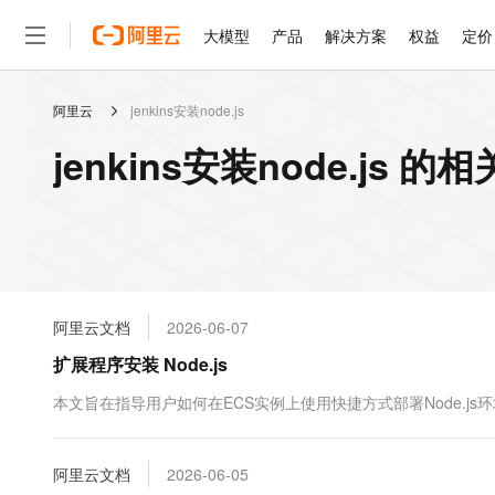
大模型
产品
解决方案
权益
定价
阿里云
jenkins安装node.js
大模型
产品
解决方案
权益
定价
云市场
伙伴
服务
了解阿里云
精选产品
精选解决方案
普惠上云
产品定价
精选商城
成为销售伙伴
售前咨询
为什么选择阿里云
千问AI平台
jenkins安装node.js 的
了解云产品的定价详情
大模型服务平台百炼
千问办公，解锁你的工作
普惠上云 官方力荐
分销伙伴
在线服务
网站建设
什么是云计算
大
大模型服务与应用平台
企业级Agent产品，直接
云服务器38元/年起，超
咨询伙伴
多端小程序
技术领先
云上成本管理
售后服务
轻量应用服务器
Agency Agents：拥
官方推荐返现计划
大模型
精选产品
精选解决方案
Salesforce 国际版订阅
稳定可靠
管理和优化成本
推荐新用户得奖励，单订单
销售伙伴合作计划
自助服务
友盟天域
安全合规
人工智能与机器学习
AI
文本生成
云数据库 RDS
HappyHorse 打造一
云工开物
无影生态合作计划
在线服务
阿里云文档
2026-06-07
观测云
分析师报告
高校专属算力普惠，学生认
计算
互联网应用开发
Qwen3.8-Max
HOT
Salesforce On Alibaba C
工单服务
扩展程序安装 Node.js
智能体时代全能旗舰模型
Tuya 物联网平台阿里云
研究报告与白皮书
人工智能平台 PAI
快速拥有专属 OpenClaw
大模
Consulting Partner 合
大数据
容器
免费试用
短信专区
一站式AI开发、训练和推
本文旨在指导用户如何在ECS实例上使用快捷方式部署Node.js
蓝凌 OA
Qwen3.7-Plus
AI 大模型销售与服务生
现代化应用
存储
天池大赛
能看、能想、能动手的多模
云解析DNS
解决方案免费试用 新老
电子合同
最高领取价值200元试用
安全
阿里云文档
网络与CDN
2026-06-05
AI 算法大赛
Qwen3-VL-Plus
畅捷通