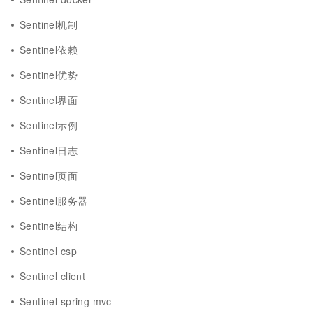
Sentinel机制
Sentinel依赖
Sentinel优势
Sentinel界面
Sentinel示例
Sentinel日志
Sentinel页面
Sentinel服务器
Sentinel结构
Sentinel csp
Sentinel client
Sentinel spring mvc