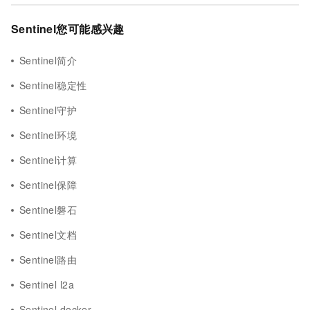
Sentinel您可能感兴趣
Sentinel简介
Sentinel稳定性
Sentinel守护
Sentinel环境
Sentinel计算
Sentinel保障
Sentinel磐石
Sentinel文档
Sentinel路由
Sentinel l2a
Sentinel docker