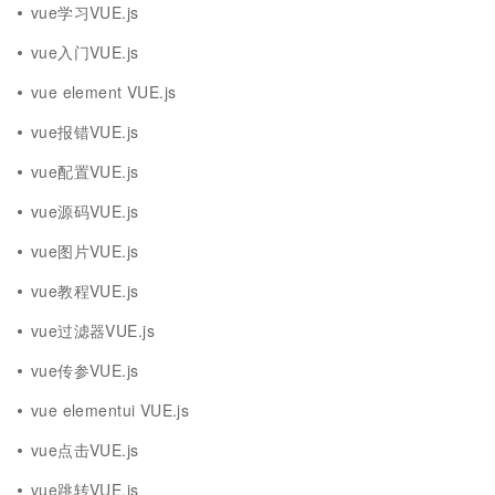
vue学习VUE.js
vue入门VUE.js
vue element VUE.js
vue报错VUE.js
vue配置VUE.js
vue源码VUE.js
vue图片VUE.js
vue教程VUE.js
vue过滤器VUE.js
vue传参VUE.js
vue elementui VUE.js
vue点击VUE.js
vue跳转VUE.js