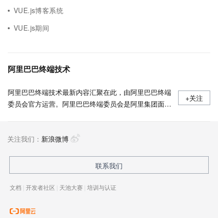
VUE.js博客系统
VUE.js期间
阿里巴巴终端技术
阿里巴巴终端技术最新内容汇聚在此，由阿里巴巴终端
+关注
委员会官方运营。阿里巴巴终端委员会是阿里集团面向
前端、客户端的虚拟技术组织。我们的愿景是着眼用户
体验前沿、技术创新引领业界，将面向未来，制定技术
关注我们：
策略和目标并落地执行，推动终端技术发展，帮助工程
新浪微博
师成长，打造顶级的终端体验。同时我们运营着阿里巴
巴终端域的官方公众号：阿里巴巴终端技术，欢迎关
联系我们
注。
文档
|
开发者社区
|
天池大赛
|
培训与认证