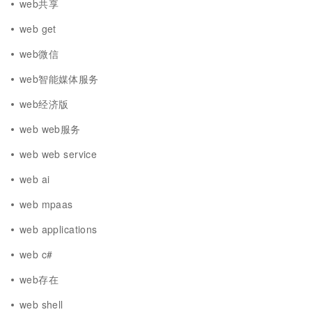
web共享
web get
web微信
web智能媒体服务
web经济版
web web服务
web web service
web ai
web mpaas
web applications
web c#
web存在
web shell