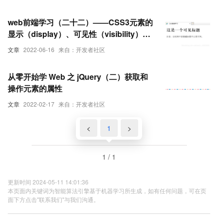
web前端学习（二十二）——CSS3元素的
显示（display）、可见性（visibility）与
溢出（overflow）属性的相关设置
文章
2022-06-16
来自：开发者社区
从零开始学 Web 之 jQuery（二）获取和
操作元素的属性
文章
2022-02-17
来自：开发者社区
<
1
>
1 / 1
更新时间 2024-05-11 14:01:36
本页面内关键词为智能算法引擎基于机器学习所生成，如有任何问题，可在页
面下方点击"联系我们"与我们沟通。