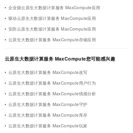
企业级云原生大数据计算服务 MaxCompute应用
驱动云原生大数据计算服务 MaxCompute应用
安防云原生大数据计算服务 MaxCompute应用
云原生大数据计算服务 MaxCompute存储应用
云原生大数据计算服务 MaxCompute您可能感兴趣
云原生大数据计算服务 MaxCompute改写
云原生大数据计算服务 MaxCompute用户行为
云原生大数据计算服务 MaxCompute情感分析
云原生大数据计算服务 MaxCompute守护
云原生大数据计算服务 MaxCompute库存
云原生大数据计算服务 MaxCompute玩家