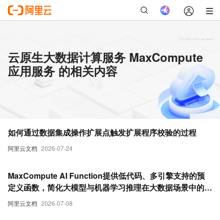
云原生大数据计算服务 MaxCompute
应用服务 的相关内容
如何通过数据集成操作扩展点触发扩展程序校验的过程
阿里云文档
2026-07-24
MaxCompute AI Function提供低代码、多引擎支持的预
定义函数，简化大模型与机器学习推理在大数据场景中的应
用。更加便捷的通过SQL或Python调用大模型和机器学习
阿里云文档
2026-07-08
能力。