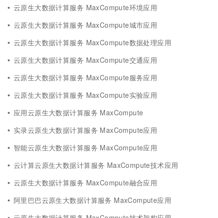
云原生大数据计算服务 MaxCompute环境应用
云原生大数据计算服务 MaxCompute城市应用
云原生大数据计算服务 MaxCompute数据处理应用
云原生大数据计算服务 MaxCompute交通应用
云原生大数据计算服务 MaxCompute服务应用
云原生大数据计算服务 MaxCompute实验应用
应用云原生大数据计算服务 MaxCompute
实录云原生大数据计算服务 MaxCompute应用
智能云原生大数据计算服务 MaxCompute应用
云计算云原生大数据计算服务 MaxCompute技术应用
云原生大数据计算服务 MaxCompute融合应用
阿里巴巴云原生大数据计算服务 MaxCompute应用
云原生大数据计算服务 MaxCompute技术架构应用