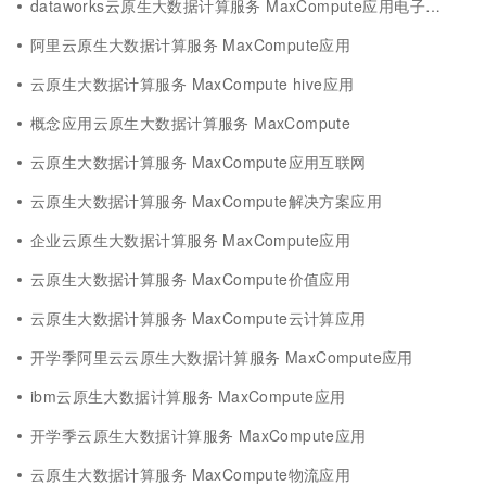
dataworks云原生大数据计算服务 MaxCompute应用电子版地址
阿里云原生大数据计算服务 MaxCompute应用
云原生大数据计算服务 MaxCompute hive应用
概念应用云原生大数据计算服务 MaxCompute
云原生大数据计算服务 MaxCompute应用互联网
云原生大数据计算服务 MaxCompute解决方案应用
企业云原生大数据计算服务 MaxCompute应用
云原生大数据计算服务 MaxCompute价值应用
云原生大数据计算服务 MaxCompute云计算应用
开学季阿里云云原生大数据计算服务 MaxCompute应用
ibm云原生大数据计算服务 MaxCompute应用
开学季云原生大数据计算服务 MaxCompute应用
云原生大数据计算服务 MaxCompute物流应用