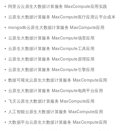
阿里云云原生大数据计算服务 MaxCompute应用实践
云原生大数据计算服务 MaxCompute医疗应用云平台成本
mongodb云原生大数据计算服务 MaxCompute应用
云原生大数据计算服务 MaxCompute场景应用
云原生大数据计算服务 MaxCompute工具应用
云原生大数据计算服务 MaxCompute原理应用
云原生大数据计算服务 MaxCompute引擎应用
数据可视化云原生大数据计算服务 MaxCompute应用
云原生大数据计算服务 MaxCompute电商平台应用
飞天云原生大数据计算服务 MaxCompute应用
人工智能云原生大数据计算服务 MaxCompute应用
大数据平台云原生大数据计算服务 MaxCompute应用