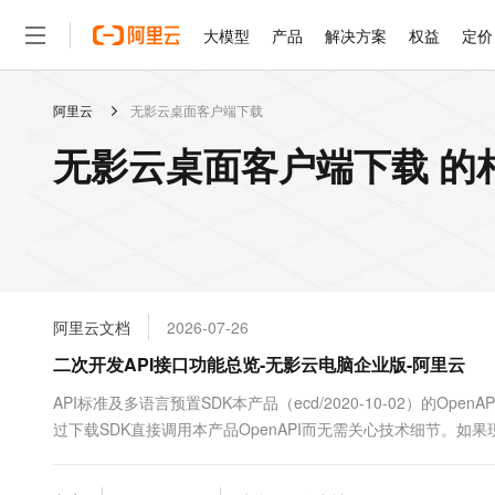
大模型
产品
解决方案
权益
定价
阿里云
无影云桌面客户端下载
大模型
产品
解决方案
权益
定价
云市场
伙伴
服务
了解阿里云
精选产品
精选解决方案
普惠上云
产品定价
精选商城
成为销售伙伴
售前咨询
为什么选择阿里云
千问AI平台
无影云桌面客户端下载 的
了解云产品的定价详情
大模型服务平台百炼
千问办公，解锁你的工作
普惠上云 官方力荐
分销伙伴
在线服务
网站建设
什么是云计算
大
大模型服务与应用平台
企业级Agent产品，直接
云服务器38元/年起，超
咨询伙伴
多端小程序
技术领先
云上成本管理
售后服务
轻量应用服务器
Agency Agents：拥
官方推荐返现计划
大模型
精选产品
精选解决方案
Salesforce 国际版订阅
稳定可靠
管理和优化成本
推荐新用户得奖励，单订单
销售伙伴合作计划
自助服务
友盟天域
安全合规
人工智能与机器学习
AI
文本生成
云数据库 RDS
HappyHorse 打造一
云工开物
无影生态合作计划
在线服务
阿里云文档
2026-07-26
观测云
分析师报告
高校专属算力普惠，学生认
计算
互联网应用开发
Qwen3.8-Max
HOT
Salesforce On Alibaba C
工单服务
二次开发API接口功能总览-无影云电脑企业版-阿里云
智能体时代全能旗舰模型
Tuya 物联网平台阿里云
研究报告与白皮书
人工智能平台 PAI
快速拥有专属 OpenClaw
大模
Consulting Partner 合
大数据
容器
免费试用
短信专区
一站式AI开发、训练和推
API标准及多语言预置SDK本产品（ecd/2020-10-02）的
蓝凌 OA
Qwen3.7-Plus
AI 大模型销售与服务生
现代化应用
过下载SDK直接调用本产品OpenAPI而无需关心技术细节。
存储
天池大赛
能看、能想、能动手的多模
云解析DNS
解决方案免费试用 新老
电子合同
非常复杂...
最高领取价值200元试用
安全
网络与CDN
AI 算法大赛
Qwen3-VL-Plus
畅捷通