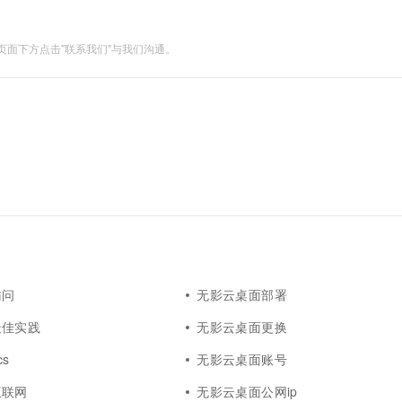
一个 AI 助手
超强辅助，Bol
即刻拥有 DeepSeek-R1 满血版
在企业官网、通讯软件中为客户提供 AI 客服
多种方案随心选，轻松解锁专属 DeepSeek
面下方点击"联系我们"与我们沟通。
访问
无影云桌面部署
最佳实践
无影云桌面更换
s
无影云桌面账号
互联网
无影云桌面公网ip