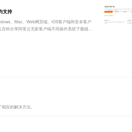
服务生态伙伴
视觉 Coding、空间感知、多模态思考等全面升级
1M上下文，专为长程任务能力而生
云工开物
企业应用
Works
Night Plan 支持 Qwen 3.8-Max
云原生大数据计算服务 MaxCompute
AI 办公
容器服务 Kub
NEW
Red Hat
端均支持
30+ 款产品免费体验
Data Agent 驱动的一站式 Data+AI 开发治理平台
夜间 5 折，Qwen/Meoo/TokenPlan 客户专享
面向分析的企业级SaaS模式云数据仓库
AI智能应用
提供一站式管
科研合作
ERP
堂（旗舰版）
SUSE
ws、Mac、Web网页端、iOS客户端和安卓客户
智能客服
AI 应用构建
大模型原生
CRM
云百科分享阿里云无影客户端不同操作系统下载链接
防护产品
2个月
自动承接线索
m/product/ecs/gws无影客户端下载阿里云无影客户端操
建站小程序
Qoder
大模型服务平台百炼-应用模版
OA 办公系统
HOT
NEW
面向真实软件
个人版上线、团队版降价；千问3.8-Max首发发尝鲜
丰富多元化的应用模版和解决方案
力提升
财税管理
模板建站
万有无界
大模型服务平台百炼-智能体
400电话
定制建站
的模型效果
灵活可视化地构建企业级 Agent
方案
广告营销
模板小程序
秒悟
人工智能平台 PAI
定制小程序
云端极速 AI 
新一代 AI 视频生成模型，深度适配广告营销等场景
AI Native 的算法工程平台，一站式完成建模、训练、推理服务部署
APP 开发
建站系统
了相应的解决方法。
AI 应用
10分钟微调：让0.6B模型媲美235B模
多模态数据信
型
依托云原生高可用架构,实现Dify私有化部署
用1%尺寸在特定领域达到大模型90%以上效果