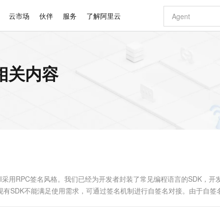
云市场
伙伴
服务
了解阿里云
AI 特惠
数据与 API
成为产品伙伴
企业增值服务
最佳实践
价格计算器
AI 场景体
基础软件
产品伙伴合
阿里云认证
市场活动
配置报价
大模型
相关内容
自助选配和估算价格
新方式
睿译宝，AI翻译排版一步到位
智启 AI 普惠权益
产品生态集成认证中心
企业支持计划
云上春晚
域名与网站
千问官方 MaaS 平台，为开发者和 Agent 而生，新用户赠送 1 亿 + tokens 额度
Qwen Aud
AI Coding
阿里云Maa
2026 阿里云
云服务器 E
为企业打
数据集
Windows
大模型认证
模型
NEW
NEW
交付可用成果
值低价云产品抢先购
上传文档即自动完成翻译和格式还原
至高享 1亿+免费 tokens，加速 Al 应用落地
提供智能易用的域名与建站服务
智能编程，一键
安全可靠、
产品生态伙伴
专家技术服务
云上奥运之旅
弹性计算合作
阿里云中企出
手机三要素
宝塔 Linux
全部认证
价格优势
有专属领域专家
GLM-5.2：长任务时代开源旗舰模型
阿里云 OPC 创新助力计划
千问大模型
即刻拥有 DeepS
AI 电商营销
对象存储 O
大模型
产品生态伙伴工作台
企业增值服务台
云栖战略参考
云存储合作计
云栖大会
身份实名认证
CentOS
训练营
推动算力普惠，释放技术红利
最高返9万
多领域专家智能体,一键组建 AI 虚拟交付团队
快速构建应用程序和网站，即刻迈出上云第一步
至高百万元 Token 补贴，加速一人公司成长
多元化、高性能、安全可靠的大模型服务
真正可用的 1M 上下文,一次完成代码全链路开发
轻松解锁专属 Dee
从图文生成到
云上的中国
数据库合作计
活动全景
短信
Docker
图片和
站式影视创作平台
Hermes Agent，打造自进化智能体
Token Plan 模型订阅计划
数字证书管理服务（原SSL证书）
5 分钟轻松部署
AI 广告创作
无影云电脑
企业成长
NEW
信息公告
看见新力量
云网络合作计
OCR 文字识别
JAVA
证享300元代金券
可视化编排打通从文字构思到成片全链路闭环
全托管，含MySQL、PostgreSQL、SQL Server、MariaDB多引擎
自主进化，持久记忆，越用越聪明
Qwen3.8-Max 首发尝鲜，限时加量 10 倍，夜间低至2折
实现全站HTTPS，呈现可信的WEB访问
图文、视频一
随时随地安
Kimi-K3
HappyHors
NEW
魔搭 Mode
loud
服务实践
官网公告
Kimi 最新旗舰模型，长程编程与推理利器
让文字生成流
金融模力时刻
Salesforce O
版
发票查验
全能环境
Claude Code + GStack 打造工程团队
千问办公，限时限量积分加倍
Qoder
低代码高效构
AI 建站
短信服务
型
NEW
作计划
计划
创新中心
魔搭 ModelSc
健康状态
理服务
让AI从“聊天伙伴”进化为能干活的“数字员工”
安装技能 GStack，拥有专属 AI 工程团队
你的AI工作搭子，覆盖日常办公高频场景
面向真实软件的智能体编程平台
0 代码专业建
OpenAPI采用RPC签名风格。我们已经为开发者封装了常见编程语言的SDK，
客户案例
天气预报查询
操作系统
Deepseek-v4-pro
HappyHors
态合作计划
如果现有SDK不能满足使用需求，可通过签名机制进行自签名对接。由于自签
态智能体模型
旗舰 MoE 大模型，百万上下文与顶尖推理能力
图生视频，流
同享
万小智 AI 建站低至 15元/月
Qoder CN
AI 短剧/漫剧
云原生数据库 
快递物流查询
WordPress
成为服务伙
高校合作
点，立即开启云上创新
覆盖公网/内网、递归/权威、移动APP等全场景解析服务
送.CN域名，送备案服务码
基于千问大模型等，支持代码智能生成、研发智能问答
AI助力短剧
GLM-5.2
Wan2.7-T
Ubuntu