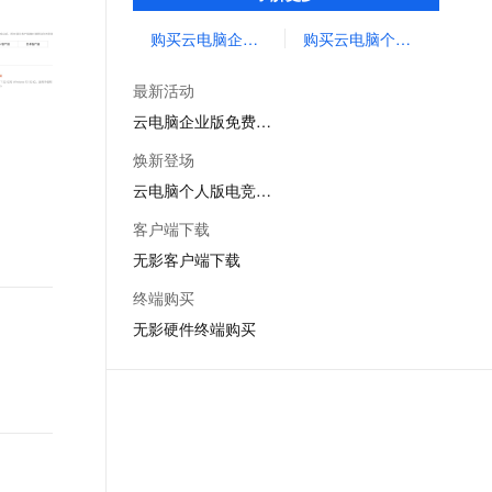
与运维。无需前期传统硬件投资，帮您快速
文戏情感细腻自然，动作戏激烈拳拳到肉，实现更强表演能力
支持中英文自由切换，具备更强的噪声鲁棒性
ernetes 版 ACK
云聚AI 严选权益
AI 原生数据库服务发布
SSL 证书
构建安全、高性能、低成本的企业桌面办公
购买云电脑企业版
购买云电脑个人版
，一键激活高效办公新体验
理容器应用的 K8s 服务
精选AI产品，从模型到应用全链提效
Agent 数据网关
体系。
堡垒机
AI 用量加速计划
云原生数据库 PolarDB
最新活动
应用
防火墙
、识别商机，让客服更高效、服务更出色。
新老同享，达量后返
Agentic Database 发布
云电脑企业版免费试用
千问办公
主机安全
NEW
焕新登场
的智能体编程平台
一站式AI生产力平台
云电脑个人版电竞模式
AI 应用及服务市场
伶鹊
客户端下载
企业级人与Agent协作平台，接入和调度多个数字员工
智能客服平台，对话机器人、对话分析、智能外呼
AI 应用
无影客户端下载
大模型服务平台百炼 - 全妙
大模型
终端购买
应用创作平台
多模态内容创作工具，已接入 DeepSeek
无影硬件终端购买
自然语言处理
数据标注
机器学习
息提取
与 AI 智能体进行实时音视频通话
从文本、图片、视频中提取结构化的属性信息
构建支持视频理解的 AI 音视频实时通话应用