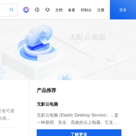
文档
备案
控制台
注册
登录
验
作计划
器
AI 活动
专业服务
服务伙伴合作计划
开发者社区
加入我们
产品动态
服务平台百炼
阿里云 OPC 创新助力计划
一站式生成采购清单，支持单品或批量购买
io：打造专属 AI 语音助手
S产品伙伴计划（繁花）
峰会
CS
造的大模型服务与应用开发平台
一句话生成原生可编辑精美 PPT 文稿
AI 生产力先锋
Al MaaS 服务伙伴赋能合作
域名
博文
Careers
至高可申请百万元
Qwen3.8-Max 模型上线
开启高性价比 AI 编程新体验
弹性可伸缩的云计算服务
Qwen-Audio-3.0-Realtime 端到端实时语音角色扮演
输入一句话想法, 轻松生成专业的 PPT
先锋实践拓展 AI 生产力的边界
Token 补贴，五大权
计划
海大会
伙伴信用分合作计划
商标
问答
社会招聘
益加速 OPC 成功
eek-V4-Pro
SS
一键部署幻兽帕鲁游戏服务器
飞天发布时刻
HOT
Open Search 向量检索版支
划
备案
电子书
校园招聘
pSeek-V4-Pro
视频创作，一键激活电商全链路生产力
稳定、安全、高性价比、高性能的云存储服务
一键购买专属联机服务器，轻松开启游戏
所见，即是所愿
持视频检索 Pipeline 功能
更多支持
划
公司注册
镜像站
视频生成
语音识别与合成
专属 QwenPaw
漫剧工坊：一站式动画创作平台
AI 实训营
HOT
应用身份服务 (IDaaS)
合作伙伴培训与认证
产品推荐
划
上云迁移
站生成，高效打造优质广告素材
全接入的云上超级电脑
从聊天伙伴进化为能主动干活的本地数字员工
快速生产连贯的高质量长漫剧
从基础到进阶，Agent 创客手把手教你
OpenClaw 管理能力上线
e-1.1-T2V
Qwen3-TTS-Flash
lScope
我要反馈
查询合作伙伴
畅细腻的高质量视频
离线语音合成大模型，多语言方言自适应，低延迟高稳定
n Alibaba Cloud ISV 合作
代维服务
建企业门户网站
10 分钟搭建微信、支付宝小程序
无影云电脑
MaxCompute MaxFrame 提
创新加速
ope
登录合作伙伴管理后台
我要建议
站，无忧落地极速上线
以可视化方式快速构建移动和 PC 门户网站
国内短信简单易用，安全可靠，秒级触达，全球覆盖200+国家和地区。
高效部署网站，快速应用到小程序
供自动弹性内存功能
开发者可通
e-1.1-I2V
Cosyvoice-V3-Flash
无影云电脑 (Elastic Desktop Service），是
名细节
安全
畅自然，细节丰富
高表现力语音合成大模型，语音克隆听感自然
我要投诉
PolarDB
一种易用、安全、高效的云上电脑。它支持
上云场景组合购
Milvus 弹性伸缩功能新增节
伴
漫剧创作，剧本、分镜、视频高效生成
100%兼容MySQL、PostgreSQL，兼容Oracle，支持集中和分布式
覆盖90%+业务场景，专享组合折扣价
点支持范围
快速便捷的桌面环境创建、部署、统一管控
2V
VPN
Fun-ASR
了解更多