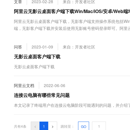
文章
2023-02-28
来自：开发者社区
大数据开发治理平台 Data
AI 产品 免费试用
网络
安全
云开发大赛
Tableau 订阅
阿里云无影云桌面客户端下载Win/Mac/iOS/安卓/Web
1亿+ 大模型 tokens 和 
可观测
入门学习赛
中间件
AI空中课堂在线直播课
阿里云无影云桌面客户端下载，无影客户端支持操作系统包括Windo
云防火墙
140+云产品 免费试用
大模型服务
端，无影客户端下载并安装后使用无影账号密码登录即可。阿里
上云与迁云
云原生的云上边界网络安全
产品新客免费试用，最长1
数据库
地址：阿里云无影客户端下载无影详解：https://www.aliyun.co
生态解决方案
千问AI平台-Token Plan
企业出海
大模型ACA认证体验
作系统支持Windows、Mac、We....
大数据计算
问答
2023-01-09
来自：开发者社区
助力企业全员 AI 认知与能
行业生态解决方案
政企业务
媒体服务
千问AI平台-模型体验
无影云桌面客户端下载
开发者生态解决方案
在线体验全尺寸、多种模态
企业服务与云通信
无影云桌面客户端下载
AI 开发和 AI 应用解决
Happy 系列大模型
域名与网站
阿里云文档
2022-06-06
终端用户计算
连接云电脑有哪些常见问题
Serverless
大模型解决方案
本文记录了终端用户在连接云电脑阶段可能遇到的问题，并介绍
开发工具
快速部署 Dify，高效搭建 
迁移与运维管理
共有4条
<
1
>
跳转至：
GO