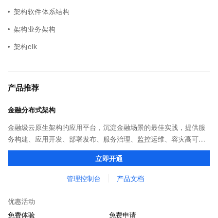
架构软件体系结构
架构业务架构
架构elk
产品推荐
金融分布式架构
金融级云原生架构的应用平台，沉淀金融场景的最佳实践，提供服
务构建、应用开发、部署发布、服务治理、监控运维、容灾高可用
等全栈式解决方案，兼容Dubbo、Spring Cloud等微服务运行环
立即开通
境，助力客户各类应用轻松转型分布式架构
管理控制台
产品文档
优惠活动
免费体验
免费申请