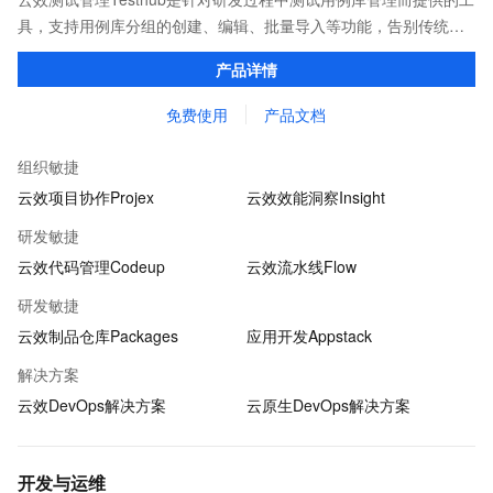
具，支持用例库分组的创建、编辑、批量导入等功能，告别传统项
目管理中测试用例重复撰写、用例信息共享不易的问题，成为测试
产品详情
人员专属的「武器库」。
免费使用
产品文档
组织敏捷
云效项目协作Projex
云效效能洞察Insight
研发敏捷
云效代码管理Codeup
云效流水线Flow
研发敏捷
云效制品仓库Packages
应用开发Appstack
解决方案
云效DevOps解决方案
云原生DevOps解决方案
开发与运维