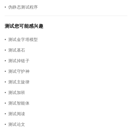
伪静态测试程序
测试您可能感兴趣
测试金字塔模型
测试基石
测试掉链子
测试守护神
测试主旋律
测试加班
测试智能体
测试阅读
测试论文