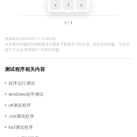
<
1
>
1 / 1
更新时间 2024-05-11 14:43:35
本页面内关键词为智能算法引擎基于机器学习所生成，如有任何问题，可在页
面下方点击"联系我们"与我们沟通。
测试程序相关内容
程序运行测试
windows程序测试
c#测试程序
.net测试程序
kali测试程序