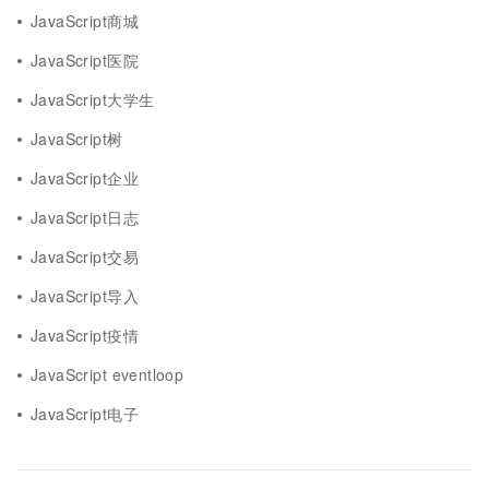
JavaScript商城
JavaScript医院
JavaScript大学生
JavaScript树
JavaScript企业
JavaScript日志
JavaScript交易
JavaScript导入
JavaScript疫情
JavaScript eventloop
JavaScript电子