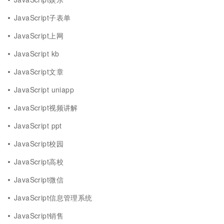
JavaScript子表单
JavaScript上网
JavaScript kb
JavaScript文章
JavaScript uniapp
JavaScript视频讲解
JavaScript ppt
JavaScript校园
JavaScript高校
JavaScript微信
JavaScript信息管理系统
JavaScript销售