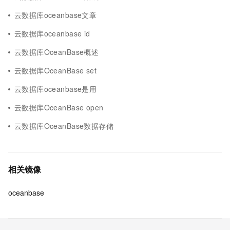
云数据库oceanbase文章
云数据库oceanbase id
云数据库OceanBase概述
云数据库OceanBase set
云数据库oceanbase是用
云数据库OceanBase open
云数据库OceanBase数据存储
相关镜像
oceanbase