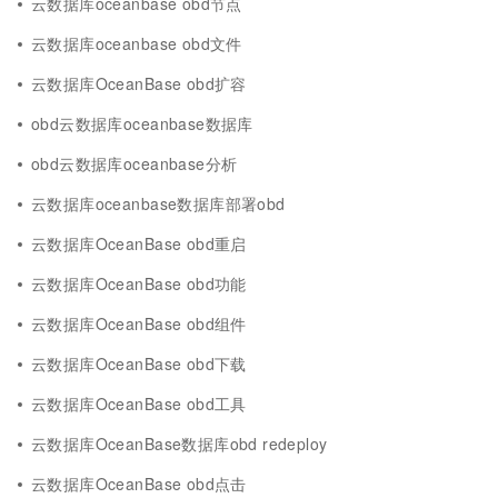
云数据库oceanbase obd节点
云数据库oceanbase obd文件
云数据库OceanBase obd扩容
obd云数据库oceanbase数据库
obd云数据库oceanbase分析
云数据库oceanbase数据库部署obd
云数据库OceanBase obd重启
云数据库OceanBase obd功能
云数据库OceanBase obd组件
云数据库OceanBase obd下载
云数据库OceanBase obd工具
云数据库OceanBase数据库obd redeploy
云数据库OceanBase obd点击