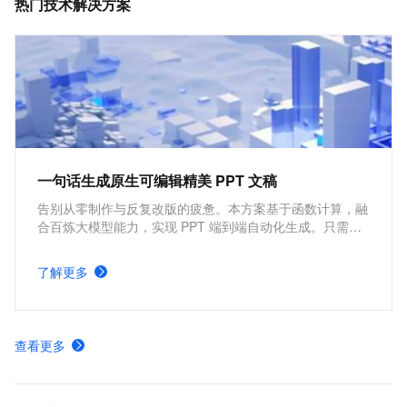
热门技术解决方案
丰富的数据处理能力更便捷地使用数据。
一句话生成原生可编辑精美 PPT 文稿
告别从零制作与反复改版的疲惫。本方案基于函数计算，融
合百炼大模型能力，实现 PPT 端到端自动化生成。只需一
句话，即可分钟级产出结构清晰、文案专业、视觉精美的演
示文稿，开箱即用、零门槛，让人人都能轻松做出专业
了解更多
PPT。
查看更多