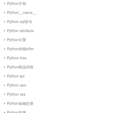
Python方包
Python__name__
Python sql语句
Python attribute
Python引擎
Python剑指offer
Python tree
Python商品详情
Python ipc
Python aes
Python xss
Python金融交易
Python车牌