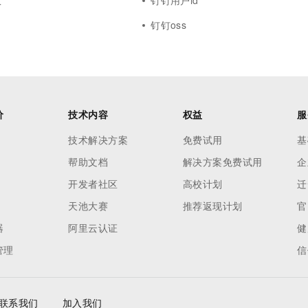
数
钉钉用户id
钉钉oss
价
技术内容
权益
服
技术解决方案
免费试用
基
帮助文档
解决方案免费试用
企
开发者社区
高校计划
迁
天池大赛
推荐返现计划
官
器
阿里云认证
健
管理
信
联系我们
加入我们