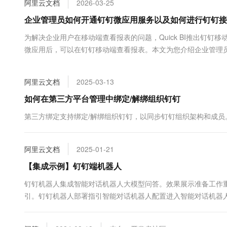
阿里云文档
2026-03-25
大数据开发治理平台 Data
AI 产品 免费试用
网络
安全
云开发大赛
Tableau 订阅
企业管理员如何开通钉钉微应用服务以及如何进行钉钉接
1亿+ 大模型 tokens 和 
可观测
入门学习赛
中间件
AI空中课堂在线直播课
为解决企业用户在移动端查看报表的问题，Quick BI推出钉
云防火墙
140+云产品 免费试用
大模型服务
微应用后，可以在钉钉移动端查看报表。本文为您介绍企业管理
上云与迁云
云原生的云上边界网络安全
产品新客免费试用，最长1
数据库
生态解决方案
千问AI平台-Token Plan
企业出海
大模型ACA认证体验
大数据计算
阿里云文档
2025-03-13
助力企业全员 AI 认知与能
行业生态解决方案
政企业务
媒体服务
千问AI平台-模型体验
如何在第三方平台管理中绑定/解绑组织钉钉
开发者生态解决方案
在线体验全尺寸、多种模态
企业服务与云通信
第三方绑定支持绑定/解绑组织钉钉，以同步钉钉组织架构和成员
AI 开发和 AI 应用解决
Happy 系列大模型
域名与网站
阿里云文档
2025-01-21
终端用户计算
【集成示例】钉钉端机器人
Serverless
大模型解决方案
钉钉机器人集成智能对话机器人大模型问答。效果展示准备工作
引。钉钉机器人部署指引智能对话机器人配置进入智能对话机器人
开发工具
快速部署 Dify，高效搭建 
器人新建机器人获取机器人ID，发布机器人（如...
迁移与运维管理