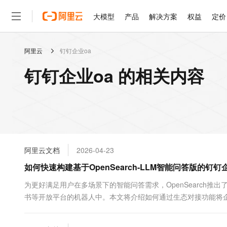
大模型
产品
解决方案
权益
定价
阿里云
钉钉企业oa
大模型
产品
解决方案
权益
定价
云市场
伙伴
服务
了解阿里云
精选产品
精选解决方案
普惠上云
产品定价
精选商城
成为销售伙伴
售前咨询
为什么选择阿里云
千问AI平台
钉钉企业oa 的相关内容
了解云产品的定价详情
大模型服务平台百炼
千问办公，解锁你的工作
普惠上云 官方力荐
分销伙伴
在线服务
网站建设
什么是云计算
大
大模型服务与应用平台
企业级Agent产品，直接
云服务器38元/年起，超
咨询伙伴
多端小程序
技术领先
云上成本管理
售后服务
轻量应用服务器
Agency Agents：拥
官方推荐返现计划
大模型
精选产品
精选解决方案
Salesforce 国际版订阅
稳定可靠
管理和优化成本
推荐新用户得奖励，单订单
销售伙伴合作计划
自助服务
友盟天域
安全合规
人工智能与机器学习
AI
文本生成
云数据库 RDS
HappyHorse 打造一
云工开物
无影生态合作计划
在线服务
阿里云文档
2026-04-23
观测云
分析师报告
高校专属算力普惠，学生认
计算
互联网应用开发
Qwen3.8-Max
HOT
Salesforce On Alibaba C
工单服务
如何快速构建基于OpenSearch-LLM智能问答版的钉
智能体时代全能旗舰模型
Tuya 物联网平台阿里云
研究报告与白皮书
人工智能平台 PAI
快速拥有专属 OpenClaw
大模
Consulting Partner 合
大数据
容器
免费试用
短信专区
一站式AI开发、训练和推
为更好满足用户在多场景下的智能问答需求，OpenSearch
蓝凌 OA
Qwen3.7-Plus
AI 大模型销售与服务生
现代化应用
书等开放平台的机器人中。本文将介绍如何通过生态对接功能将
存储
天池大赛
能看、能想、能动手的多模
云解析DNS
解决方案免费试用 新老
电子合同
最高领取价值200元试用
安全
网络与CDN
AI 算法大赛
Qwen3-VL-Plus
畅捷通