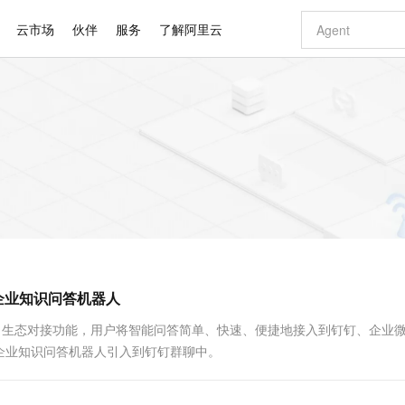
云市场
伙伴
服务
了解阿里云
AI 特惠
数据与 API
成为产品伙伴
企业增值服务
最佳实践
价格计算器
AI 场景体
基础软件
产品伙伴合
阿里云认证
市场活动
配置报价
大模型
自助选配和估算价格
新方式
睿译宝，AI翻译排版一步到位
智启 AI 普惠权益
产品生态集成认证中心
企业支持计划
云上春晚
域名与网站
千问官方 MaaS 平台，为开发者和 Agent 而生，新用户赠送 1 亿 + tokens 额度
Qwen Aud
AI Coding
阿里云Maa
2026 阿里云
云服务器 E
为企业打
数据集
Windows
大模型认证
模型
NEW
NEW
交付可用成果
值低价云产品抢先购
上传文档即自动完成翻译和格式还原
至高享 1亿+免费 tokens，加速 Al 应用落地
提供智能易用的域名与建站服务
智能编程，一键
安全可靠、
产品生态伙伴
专家技术服务
云上奥运之旅
弹性计算合作
阿里云中企出
手机三要素
宝塔 Linux
全部认证
价格优势
有专属领域专家
GLM-5.2：长任务时代开源旗舰模型
阿里云 OPC 创新助力计划
千问大模型
即刻拥有 DeepS
AI 电商营销
对象存储 O
大模型
产品生态伙伴工作台
企业增值服务台
云栖战略参考
云存储合作计
云栖大会
身份实名认证
CentOS
训练营
推动算力普惠，释放技术红利
最高返9万
多领域专家智能体,一键组建 AI 虚拟交付团队
快速构建应用程序和网站，即刻迈出上云第一步
至高百万元 Token 补贴，加速一人公司成长
多元化、高性能、安全可靠的大模型服务
真正可用的 1M 上下文,一次完成代码全链路开发
轻松解锁专属 Dee
从图文生成到
云上的中国
数据库合作计
活动全景
短信
Docker
图片和
站式影视创作平台
Hermes Agent，打造自进化智能体
Token Plan 模型订阅计划
数字证书管理服务（原SSL证书）
5 分钟轻松部署
AI 广告创作
无影云电脑
企业成长
NEW
信息公告
看见新力量
云网络合作计
OCR 文字识别
JAVA
证享300元代金券
可视化编排打通从文字构思到成片全链路闭环
全托管，含MySQL、PostgreSQL、SQL Server、MariaDB多引擎
自主进化，持久记忆，越用越聪明
Qwen3.8-Max 首发尝鲜，限时加量 10 倍，夜间低至2折
实现全站HTTPS，呈现可信的WEB访问
图文、视频一
随时随地安
Kimi-K3
HappyHors
NEW
魔搭 Mode
loud
服务实践
官网公告
钉企业知识问答机器人
Kimi 最新旗舰模型，长程编程与推理利器
让文字生成流
金融模力时刻
Salesforce O
版
发票查验
全能环境
Claude Code + GStack 打造工程团队
千问办公，限时限量积分加倍
Qoder
低代码高效构
AI 建站
短信服务
型
NEW
作计划
计划
创新中心
魔搭 ModelSc
健康状态
理服务
让AI从“聊天伙伴”进化为能干活的“数字员工”
安装技能 GStack，拥有专属 AI 工程团队
你的AI工作搭子，覆盖日常办公高频场景
面向真实软件的智能体编程平台
0 代码专业建
推出了生态对接功能，用户将智能问答简单、快速、便捷地接入到钉钉、企业
客户案例
天气预报查询
操作系统
Deepseek-v4-pro
HappyHors
态合作计划
企业知识问答机器人引入到钉钉群聊中。
态智能体模型
旗舰 MoE 大模型，百万上下文与顶尖推理能力
图生视频，流
同享
万小智 AI 建站低至 15元/月
Qoder CN
AI 短剧/漫剧
云原生数据库 
快递物流查询
WordPress
成为服务伙
高校合作
点，立即开启云上创新
覆盖公网/内网、递归/权威、移动APP等全场景解析服务
送.CN域名，送备案服务码
基于千问大模型等，支持代码智能生成、研发智能问答
AI助力短剧
GLM-5.2
Wan2.7-T
Ubuntu