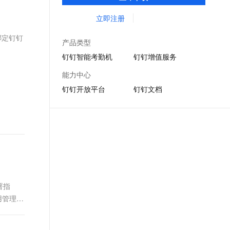
DING消息任务管理，让沟通更高效；移动办
文戏情感细腻自然，动作戏激烈拳拳到肉，实现更强表演能力
支持中英文自由切换，具备更强的噪声鲁棒性
ernetes 版 ACK
云聚AI 严选权益
AI 原生数据库服务发布
SSL 证书
公考勤，审批，钉闪会，钉钉文档，钉钉教
立即注册
，一键激活高效办公新体验
理容器应用的 K8s 服务
精选AI产品，从模型到应用全链提效
Agent 数据网关
育解决方案。
堡垒机
绑定钉钉
AI 用量加速计划
云原生数据库 PolarDB
产品类型
应用
防火墙
、识别商机，让客服更高效、服务更出色。
新老同享，达量后返
Agentic Database 发布
钉钉智能考勤机
钉钉增值服务
千问办公
主机安全
NEW
能力中心
的智能体编程平台
一站式AI生产力平台
钉钉开放平台
钉钉文档
AI 应用及服务市场
伶鹊
企业级人与Agent协作平台，接入和调度多个数字员工
智能客服平台，对话机器人、对话分析、智能外呼
AI 应用
大模型服务平台百炼 - 全妙
大模型
应用创作平台
多模态内容创作工具，已接入 DeepSeek
自然语言处理
数据标注
署指
机器学习
用管理机
息提取
与 AI 智能体进行实时音视频通话
从文本、图片、视频中提取结构化的属性信息
构建支持视频理解的 AI 音视频实时通话应用