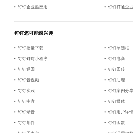
钉钉企业酷应用
钉钉打通企
钉钉您可能感兴趣
钉钉批量下载
钉钉单选框
钉钉钉钉小程序
钉钉电商
钉钉退回
钉钉回传
钉钉音视频
钉钉助理
钉钉实践
钉钉案例分
钉钉中宜
钉钉媒体
钉钉录音
钉钉用户详
钉钉邮件
钉钉函数