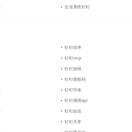
业
企业系统钉钉
钉钉排序
钉钉mcp
钉钉游戏
钉钉授权码
享
钉钉字体
钉钉调用api
情
钉钉短信
钉钉共享