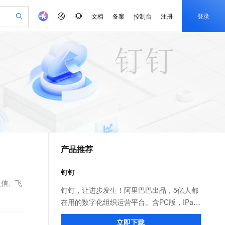
文档
备案
控制台
注册
登录
验
作计划
器
AI 活动
专业服务
服务伙伴合作计划
开发者社区
加入我们
产品动态
服务平台百炼
阿里云 OPC 创新助力计划
一站式生成采购清单，支持单品或批量购买
io：打造专属 AI 语音助手
S产品伙伴计划（繁花）
峰会
CS
造的大模型服务与应用开发平台
一句话生成原生可编辑精美 PPT 文稿
AI 生产力先锋
Al MaaS 服务伙伴赋能合作
域名
博文
Careers
至高可申请百万元
Qwen3.8-Max 模型上线
开启高性价比 AI 编程新体验
弹性可伸缩的云计算服务
Qwen-Audio-3.0-Realtime 端到端实时语音角色扮演
输入一句话想法, 轻松生成专业的 PPT
先锋实践拓展 AI 生产力的边界
Token 补贴，五大权
计划
海大会
伙伴信用分合作计划
商标
问答
社会招聘
益加速 OPC 成功
eek-V4-Pro
SS
一键部署幻兽帕鲁游戏服务器
飞天发布时刻
HOT
Open Search 向量检索版支
划
备案
电子书
校园招聘
pSeek-V4-Pro
视频创作，一键激活电商全链路生产力
稳定、安全、高性价比、高性能的云存储服务
一键购买专属联机服务器，轻松开启游戏
所见，即是所愿
持视频检索 Pipeline 功能
更多支持
划
公司注册
镜像站
视频生成
语音识别与合成
专属 QwenPaw
漫剧工坊：一站式动画创作平台
AI 实训营
HOT
应用身份服务 (IDaaS)
合作伙伴培训与认证
产品推荐
划
上云迁移
站生成，高效打造优质广告素材
全接入的云上超级电脑
从聊天伙伴进化为能主动干活的本地数字员工
快速生产连贯的高质量长漫剧
从基础到进阶，Agent 创客手把手教你
OpenClaw 管理能力上线
e-1.1-T2V
Qwen3-TTS-Flash
lScope
我要反馈
查询合作伙伴
畅细腻的高质量视频
离线语音合成大模型，多语言方言自适应，低延迟高稳定
n Alibaba Cloud ISV 合作
代维服务
建企业门户网站
10 分钟搭建微信、支付宝小程序
钉钉
MaxCompute MaxFrame 提
创新加速
ope
登录合作伙伴管理后台
我要建议
站，无忧落地极速上线
以可视化方式快速构建移动和 PC 门户网站
国内短信简单易用，安全可靠，秒级触达，全球覆盖200+国家和地区。
高效部署网站，快速应用到小程序
供自动弹性内存功能
微信、飞
e-1.1-I2V
Cosyvoice-V3-Flash
钉钉，让进步发生！阿里巴巴出品，5亿人都
安全
畅自然，细节丰富
高表现力语音合成大模型，语音克隆听感自然
我要投诉
PolarDB
在用的数字化组织运营平台。含PC版，IPad
上云场景组合购
Milvus 弹性伸缩功能新增节
伴
漫剧创作，剧本、分镜、视频高效生成
100%兼容MySQL、PostgreSQL，兼容Oracle，支持集中和分布式
覆盖90%+业务场景，专享组合折扣价
点支持范围
和手机版。远程视频会议，消息已读未读，
2V
VPN
Fun-ASR
立即下载