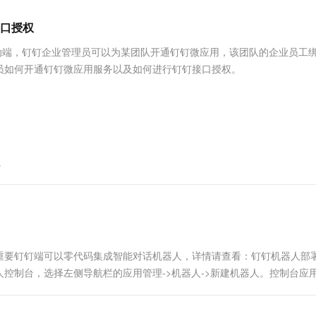
服务生态伙伴
视觉 Coding、空间感知、多模态思考等全面升级
1M上下文，专为长程任务能力而生
云工开物
企业应用
Works
Night Plan 支持 Qwen 3.8-Max
云原生大数据计算服务 MaxCompute
AI 办公
容器服务 Kub
NEW
Red Hat
口授权
30+ 款产品免费体验
Data Agent 驱动的一站式 Data+AI 开发治理平台
夜间 5 折，Qwen/Meoo/TokenPlan 客户专享
面向分析的企业级SaaS模式云数据仓库
AI智能应用
提供一站式管
科研合作
ERP
堂（旗舰版）
SUSE
钉移动端，钉钉企业管理员可以为某团队开通钉钉微应用，该团队的企业员工
智能客服
AI 应用构建
大模型原生
CRM
员如何开通钉钉微应用服务以及如何进行钉钉接口授权。
防护产品
2个月
自动承接线索
建站小程序
Qoder
大模型服务平台百炼-应用模版
OA 办公系统
HOT
NEW
面向真实软件
个人版上线、团队版降价；千问3.8-Max首发发尝鲜
丰富多元化的应用模版和解决方案
力提升
财税管理
模板建站
万有无界
大模型服务平台百炼-智能体
400电话
定制建站
的模型效果
灵活可视化地构建企业级 Agent
。
方案
广告营销
模板小程序
秒悟
人工智能平台 PAI
定制小程序
云端极速 AI 
新一代 AI 视频生成模型，深度适配广告营销等场景
AI Native 的算法工程平台，一站式完成建模、训练、推理服务部署
APP 开发
建站系统
重要钉钉端可以零代码集成智能对话机器人，详情请查看：钉钉机器人部
控制台，选择左侧导航栏的应用管理->机器人->新建机器人。控制台应
AI 应用
10分钟微调：让0.6B模型媲美235B模
多模态数据信
型
依托云原生高可用架构,实现Dify私有化部署
用1%尺寸在特定领域达到大模型90%以上效果