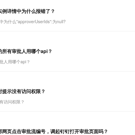
一个 AI 助手
超强辅助，Bol
即刻拥有 DeepSeek-R1 满血版
在企业官网、通讯软件中为客户提供 AI 客服
实例详情中为什么报错了？
多种方案随心选，轻松解锁专属 DeepSeek
proverUserIds":为null?
所有审批人用哪个api？
人用哪个api？
时提示没有访问权限？
有访问权限？
部网页点击审批流编号，调起钉钉打开审批页面吗？