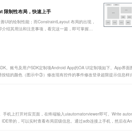
服务生态伙伴
视觉 Coding、空间感知、多模态思考等全面升级
1M上下文，专为长程任务能力而生
云工开物
企业应用
Works
Night Plan 支持 Qwen 3.8-Max
云原生大数据计算服务 MaxCompute
AI 办公
容器服务 Kub
NEW
Red Hat
ayout 限制性布局，快速上手
30+ 款产品免费体验
Data Agent 驱动的一站式 Data+AI 开发治理平台
夜间 5 折，Qwen/Meoo/TokenPlan 客户专享
面向分析的企业级SaaS模式云数据仓库
AI智能应用
提供一站式管
科研合作
ERP
堂（旗舰版）
SUSE
UI的绘制性能；而ConstraintLayout 布局的出现，
智能客服
AI 应用构建
大模型原生
CRM
本文即介绍其用法和注意事项，看完这一篇，即可掌握使
防护产品
2个月
自动承接线索
末尾的布局，自己练练，看看是不是一下子就掌握了呢？哈
建站小程序
Qoder
大模型服务平台百炼-应用模版
OA 办公系统
HOT
NEW
面向真实软件
个人版上线、团队版降价；千问3.8-Max首发发尝鲜
丰富多元化的应用模版和解决方案
力提升
财税管理
模板建站
万有无界
大模型服务平台百炼-智能体
400电话
定制建站
的模型效果
灵活可视化地构建企业级 Agent
账号及用户SDK定制项Android App的OA UI定制项如下。App界面
方案
广告营销
模板小程序
册按钮的颜色（图示中③）修改现有控件的事件修改登录超限提示信息样
秒悟
人工智能平台 PAI
定制小程序
云端极速 AI 
新一代 AI 视频生成模型，深度适配广告营销等场景
AI Native 的算法工程平台，一站式完成建模、训练、推理服务部署
APP 开发
建站系统
开发环境。手机上打开对应页面，在终端输入uiautomatorviewer即可。Write auto
AI 应用
10分钟微调：让0.6B模型媲美235B模
多模态数据信
outInspector：IDE带的，可以实时查看布局层级信息。通过adb连接上手机，然后在And
型
依托云原生高可用架构,实现Dify私有化部署
用1%尺寸在特定领域达到大模型90%以上效果