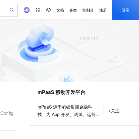
文档
备案
控制台
注册
登录
验
作计划
器
AI 活动
专业服务
服务伙伴合作计划
开发者社区
加入我们
产品动态
服务平台百炼
阿里云 OPC 创新助力计划
一站式生成采购清单，支持单品或批量购买
io：打造专属 AI 语音助手
S产品伙伴计划（繁花）
峰会
CS
造的大模型服务与应用开发平台
一句话生成原生可编辑精美 PPT 文稿
AI 生产力先锋
Al MaaS 服务伙伴赋能合作
域名
博文
Careers
至高可申请百万元
Qwen3.8-Max 模型上线
开启高性价比 AI 编程新体验
弹性可伸缩的云计算服务
Qwen-Audio-3.0-Realtime 端到端实时语音角色扮演
输入一句话想法, 轻松生成专业的 PPT
先锋实践拓展 AI 生产力的边界
Token 补贴，五大权
计划
海大会
伙伴信用分合作计划
商标
问答
社会招聘
益加速 OPC 成功
eek-V4-Pro
SS
一键部署幻兽帕鲁游戏服务器
飞天发布时刻
HOT
Open Search 向量检索版支
划
备案
电子书
校园招聘
pSeek-V4-Pro
视频创作，一键激活电商全链路生产力
稳定、安全、高性价比、高性能的云存储服务
一键购买专属联机服务器，轻松开启游戏
所见，即是所愿
持视频检索 Pipeline 功能
更多支持
划
公司注册
镜像站
视频生成
语音识别与合成
专属 QwenPaw
漫剧工坊：一站式动画创作平台
AI 实训营
HOT
应用身份服务 (IDaaS)
合作伙伴培训与认证
mPaaS 移动开发平台
划
上云迁移
站生成，高效打造优质广告素材
全接入的云上超级电脑
从聊天伙伴进化为能主动干活的本地数字员工
快速生产连贯的高质量长漫剧
从基础到进阶，Agent 创客手把手教你
OpenClaw 管理能力上线
e-1.1-T2V
Qwen3-TTS-Flash
lScope
我要反馈
查询合作伙伴
畅细腻的高质量视频
离线语音合成大模型，多语言方言自适应，低延迟高稳定
n Alibaba Cloud ISV 合作
代维服务
建企业门户网站
10 分钟搭建微信、支付宝小程序
MaxCompute MaxFrame 提
mPaaS 源于蚂蚁集团金融科
+关注
创新加速
ope
登录合作伙伴管理后台
我要建议
站，无忧落地极速上线
以可视化方式快速构建移动和 PC 门户网站
国内短信简单易用，安全可靠，秒级触达，全球覆盖200+国家和地区。
高效部署网站，快速应用到小程序
供自动弹性内存功能
onfig
技，为 App 开发、测试、运营及
e-1.1-I2V
Cosyvoice-V3-Flash
安全
运维提供云到端的一站式解决方
畅自然，细节丰富
高表现力语音合成大模型，语音克隆听感自然
我要投诉
PolarDB
上云场景组合购
Milvus 弹性伸缩功能新增节
伴
案，致力于提供高效、灵活、稳
漫剧创作，剧本、分镜、视频高效生成
100%兼容MySQL、PostgreSQL，兼容Oracle，支持集中和分布式
覆盖90%+业务场景，专享组合折扣价
点支持范围
2V
VPN
Fun-ASR
定的移动研发、管理平台。 官网