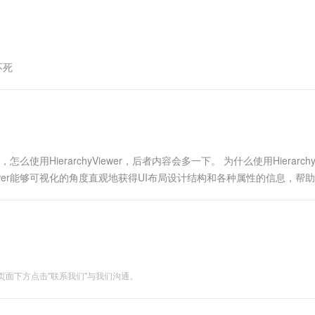
一个 AI 助手
超强辅助，Bol
即刻拥有 DeepSeek-R1 满血版
在企业官网、通讯软件中为客户提供 AI 客服
多种方案随心选，轻松解锁专属 DeepSeek
不死
使用HierarchyViewer，后者内容会多一下。 为什么使用HierarchyV
iewer能够可视化的角度直观地获得UI布局设计结构和各种属性的信息，帮
面下方点击"联系我们"与我们沟通。