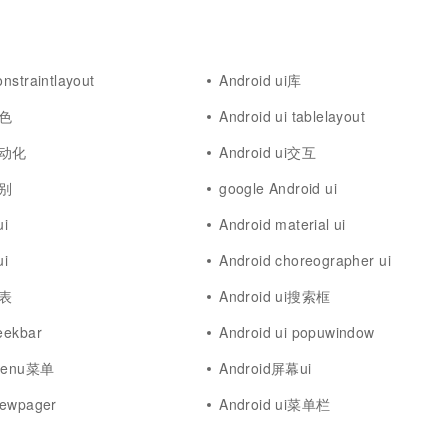
onstraintlayout
Android ui库
颜色
Android ui tablelayout
i自动化
Android ui交互
区别
google Android ui
i
Android material ui
i
Android choreographer ui
列表
Android ui搜索框
eekbar
Android ui popuwindow
 menu菜单
Android屏幕ui
viewpager
Android ui菜单栏