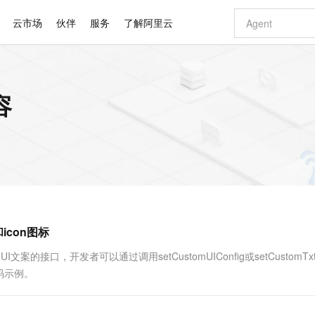
云市场
伙伴
服务
了解阿里云
AI 特惠
数据与 API
成为产品伙伴
企业增值服务
最佳实践
价格计算器
AI 场景体
基础软件
产品伙伴合
阿里云认证
市场活动
配置报价
大模型
容
自助选配和估算价格
新方式
睿译宝，AI翻译排版一步到位
智启 AI 普惠权益
产品生态集成认证中心
企业支持计划
云上春晚
域名与网站
千问官方 MaaS 平台，为开发者和 Agent 而生，新用户赠送 1 亿 + tokens 额度
Qwen Aud
AI Coding
阿里云Maa
2026 阿里云
云服务器 E
为企业打
数据集
Windows
大模型认证
模型
NEW
NEW
交付可用成果
值低价云产品抢先购
上传文档即自动完成翻译和格式还原
至高享 1亿+免费 tokens，加速 Al 应用落地
提供智能易用的域名与建站服务
智能编程，一键
安全可靠、
产品生态伙伴
专家技术服务
云上奥运之旅
弹性计算合作
阿里云中企出
手机三要素
宝塔 Linux
全部认证
价格优势
有专属领域专家
GLM-5.2：长任务时代开源旗舰模型
阿里云 OPC 创新助力计划
千问大模型
即刻拥有 DeepS
AI 电商营销
对象存储 O
大模型
产品生态伙伴工作台
企业增值服务台
云栖战略参考
云存储合作计
云栖大会
身份实名认证
CentOS
训练营
推动算力普惠，释放技术红利
最高返9万
多领域专家智能体,一键组建 AI 虚拟交付团队
快速构建应用程序和网站，即刻迈出上云第一步
至高百万元 Token 补贴，加速一人公司成长
多元化、高性能、安全可靠的大模型服务
真正可用的 1M 上下文,一次完成代码全链路开发
轻松解锁专属 Dee
从图文生成到
云上的中国
数据库合作计
活动全景
短信
Docker
图片和
站式影视创作平台
Hermes Agent，打造自进化智能体
Token Plan 模型订阅计划
数字证书管理服务（原SSL证书）
5 分钟轻松部署
AI 广告创作
无影云电脑
企业成长
NEW
信息公告
看见新力量
云网络合作计
OCR 文字识别
JAVA
证享300元代金券
可视化编排打通从文字构思到成片全链路闭环
全托管，含MySQL、PostgreSQL、SQL Server、MariaDB多引擎
自主进化，持久记忆，越用越聪明
Qwen3.8-Max 首发尝鲜，限时加量 10 倍，夜间低至2折
实现全站HTTPS，呈现可信的WEB访问
图文、视频一
随时随地安
Kimi-K3
HappyHors
NEW
魔搭 Mode
loud
服务实践
官网公告
icon图标
Kimi 最新旗舰模型，长程编程与推理利器
让文字生成流
金融模力时刻
Salesforce O
版
发票查验
全能环境
Claude Code + GStack 打造工程团队
千问办公，限时限量积分加倍
Qoder
低代码高效构
AI 建站
短信服务
型
NEW
作计划
计划
创新中心
魔搭 ModelSc
健康状态
理服务
让AI从“聊天伙伴”进化为能干活的“数字员工”
安装技能 GStack，拥有专属 AI 工程团队
你的AI工作搭子，覆盖日常办公高频场景
面向真实软件的智能体编程平台
0 代码专业建
案的接口，开发者可以通过调用setCustomUIConfig或setCustomTxtC
客户案例
天气预报查询
操作系统
Deepseek-v4-pro
HappyHors
态合作计划
码示例。
态智能体模型
旗舰 MoE 大模型，百万上下文与顶尖推理能力
图生视频，流
同享
万小智 AI 建站低至 15元/月
Qoder CN
AI 短剧/漫剧
云原生数据库 
快递物流查询
WordPress
成为服务伙
高校合作
点，立即开启云上创新
覆盖公网/内网、递归/权威、移动APP等全场景解析服务
送.CN域名，送备案服务码
基于千问大模型等，支持代码智能生成、研发智能问答
AI助力短剧
GLM-5.2
Wan2.7-T
Ubuntu