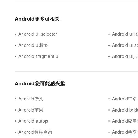
Android更多ui相关
Android ui selector
Android ui l
Android ui标签
Android ui a
Android fragment ui
Android ui
Android您可能感兴趣
Android伊凡
Android草卓
Android苹果
Android bri
Android autojs
Android应
Android模糊查询
Android共享