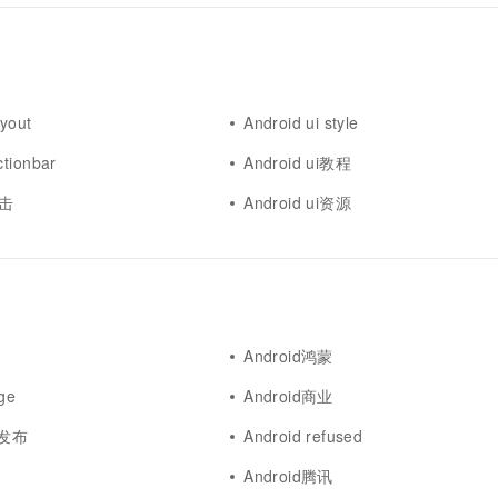
ayout
Android ui style
ctionbar
Android ui教程
点击
Android ui资源
Android鸿蒙
dge
Android商业
用发布
Android refused
Android腾讯