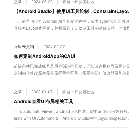
文章
2024-08-29
来自：开发者社区
大数据开发治理平台 Data
AI 产品 免费试用
网络
安全
云开发大赛
Tableau 订阅
【Android Studio】使用UI工具绘制，ConstraintL
1亿+ 大模型 tokens 和 
可观测
入门学习赛
中间件
AI空中课堂在线直播课
一、前言 在进行Android APP开发过程中，减少layout嵌套即可改善
云防火墙
140+云产品 免费试用
大模型服务
直接将Layout扁平化，并且得到了UI绘制工具的很好支持，
上云与迁云
云原生的云上边界网络安全
产品新客免费试用，最长1
数据库
用Android的UI工具，绘制APP的方法。 大家可以参考本文
生态解决方案
千问AI平台-Token Plan
企业出海
大模型ACA认证体验
哈 作为一个捣鼓B...
大数据计算
阿里云文档
2024-02-27
助力企业全员 AI 认知与能
行业生态解决方案
政企业务
媒体服务
千问AI平台-模型体验
如何定制AndroidApp的OAUI
开发者生态解决方案
在线体验全尺寸、多种模态
企业服务与云通信
前提条件已完成账号及用户SDK的开发，详细请参见账号及用户SDK。
AI 开发和 AI 应用解决
定制内容修改原生元素显示手机区号（图示中②）修改登录和注
Happy 系列大模型
域名与网站
中④）新增元素新增控件...
终端用户计算
文章
2023-01-07
来自：开发者社区
Serverless
Android查看UI布局相关工具
大模型解决方案
1、uiautomatorviewer: android-sdk自带。需要android
开发工具
快速部署 Dify，高效搭建 
tests with UI Automator2、Android Studio中的Lay
迁移与运维管理
S....