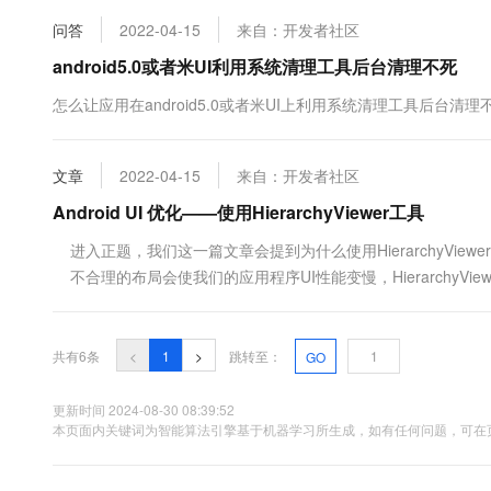
10 分钟在聊天系统中增加
专有云
问答
2022-04-15
来自：开发者社区
android5.0或者米UI利用系统清理工具后台清理不死
怎么让应用在android5.0或者米UI上利用系统清理工具后台清理
文章
2022-04-15
来自：开发者社区
Android UI 优化——使用HierarchyViewer工具
进入正题，我们这一篇文章会提到为什么使用HierarchyViewer，怎么
不合理的布局会使我们的应用程序UI性能变慢，HierarchyV
化布局设计。Hierarc...
共有6条
<
1
>
跳转至：
GO
更新时间 2024-08-30 08:39:52
本页面内关键词为智能算法引擎基于机器学习所生成，如有任何问题，可在页