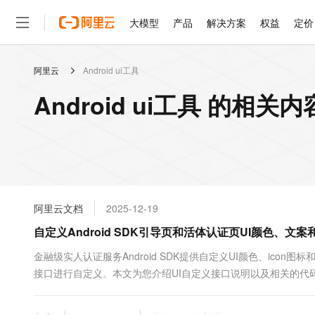
大模型
产品
解决方案
权益
定价
阿里云
Android ui工具
大模型
产品
解决方案
权益
定价
云市场
伙伴
服务
了解阿里云
精选产品
精选解决方案
普惠上云
产品定价
精选商城
成为销售伙伴
售前咨询
为什么选择阿里云
千问AI平台
Android ui工具 的相关内
了解云产品的定价详情
大模型服务平台百炼
千问办公，解锁你的工作
普惠上云 官方力荐
分销伙伴
在线服务
网站建设
什么是云计算
大
大模型服务与应用平台
企业级Agent产品，直接
云服务器38元/年起，超
咨询伙伴
多端小程序
技术领先
云上成本管理
售后服务
轻量应用服务器
Agency Agents：拥
官方推荐返现计划
大模型
精选产品
精选解决方案
Salesforce 国际版订阅
稳定可靠
管理和优化成本
推荐新用户得奖励，单订单
销售伙伴合作计划
自助服务
友盟天域
安全合规
人工智能与机器学习
AI
文本生成
云数据库 RDS
HappyHorse 打造一
云工开物
无影生态合作计划
在线服务
阿里云文档
2025-12-19
观测云
分析师报告
高校专属算力普惠，学生认
计算
互联网应用开发
Qwen3.8-Max
HOT
Salesforce On Alibaba C
工单服务
自定义Android SDK引导页和活体认证页UI颜色、文案和
智能体时代全能旗舰模型
Tuya 物联网平台阿里云
研究报告与白皮书
人工智能平台 PAI
快速拥有专属 OpenClaw
大模
Consulting Partner 合
大数据
容器
免费试用
短信专区
一站式AI开发、训练和推
金融级实人认证服务Android SDK提供自定义UI颜色、icon图标和UI文
蓝凌 OA
Qwen3.7-Plus
AI 大模型销售与服务生
现代化应用
接口进行自定义。本文为您介绍UI自定义接口说明以及相关的代
存储
天池大赛
能看、能想、能动手的多模
云解析DNS
解决方案免费试用 新老
电子合同
最高领取价值200元试用
安全
网络与CDN
AI 算法大赛
Qwen3-VL-Plus
畅捷通