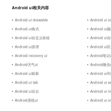
Android ui相关内容
Android ui drawable
Android ui c
Android ui格式
Android ui
Android ui自定义按钮
Android u
Android ui原理
Android ui
Android recovery ui
Android笔记u
Android天气ui
Android微信u
Android ui刷新
Android ui
Android ui tab
Android ui s
Android ui后台
Android ui
Android系统ui
Android ui 