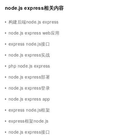
node.js express相关内容
构建后端node.js express
node.js express web应用
express node.js接口
node.js express实战
php node.js express
node.js express部署
node.js express登录
node.js express app
express node.js框架
express框架node.js
node.js express接口