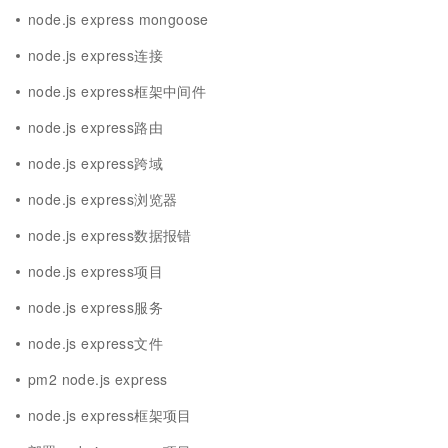
node.js express mongoose
node.js express连接
node.js express框架中间件
node.js express路由
node.js express跨域
node.js express浏览器
node.js express数据报错
node.js express项目
node.js express服务
node.js express文件
pm2 node.js express
node.js express框架项目