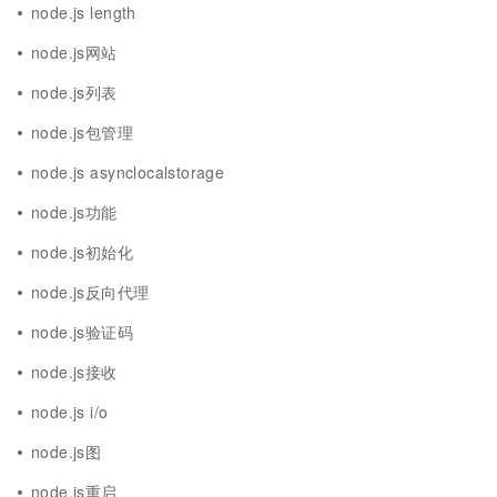
node.js length
node.js网站
node.js列表
node.js包管理
node.js asynclocalstorage
node.js功能
node.js初始化
node.js反向代理
node.js验证码
node.js接收
node.js i/o
node.js图
node.js重启