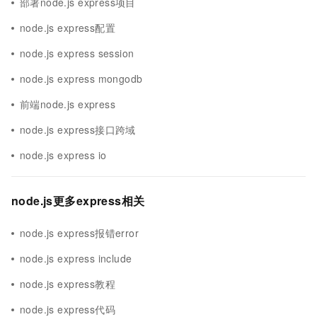
部署node.js express项目
node.js express配置
node.js express session
node.js express mongodb
前端node.js express
node.js express接口跨域
node.js express io
node.js更多express相关
node.js express报错error
node.js express include
node.js express教程
node.js express代码