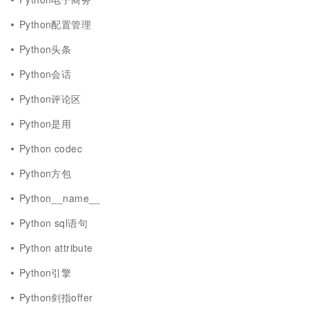
Python配置管理
Python头条
Python会话
Python评论区
Python是用
Python codec
Python方包
Python__name__
Python sql语句
Python attribute
Python引擎
Python剑指offer