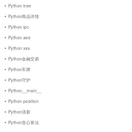
Python tree
Python商品详情
Python ipc
Python aes
Python xss
Python金融交易
Python车牌
Python守护
Python__main__
Python position
Python清新
Python贪心算法