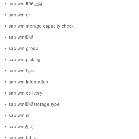
sap wm lt06上架
sap wm gr
sap wm storage capacity check
sap wm报错
sap wm group
sap wm picking
sap wm type
sap wm integration
sap wm delivery
sap wm报错storage type
sap wm su
sap wm查询
sap wm table