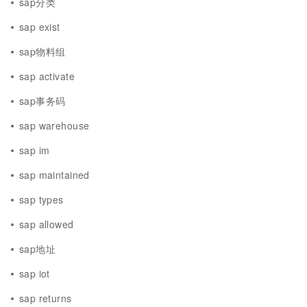
sap分类
sap exist
sap物料组
sap activate
sap事务码
sap warehouse
sap im
sap maintained
sap types
sap allowed
sap地址
sap iot
sap returns