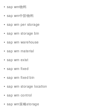
sap wm物料
sap wm中阶物料
sap wm per storage
sap wm storage bin
sap wm warehouse
sap wm material
sap wm exist
sap wm fixed
sap wm fixed bin
sap wm storage location
sap wm control
sap wm策略storage