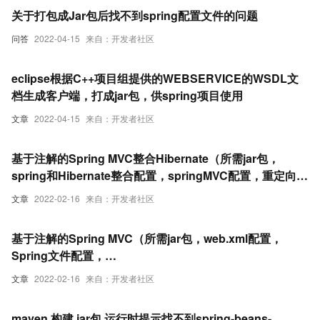
关于打包成Jar包后找不到spring配置文件的问题
问答
2022-04-15
来自：开发者社区
eclipse根据C++项目组提供的WEBSERVICE的WSDL文
档生成客户端，打成jar包，供spring项目使用
文章
2022-04-15
来自：开发者社区
基于注解的Spring MVC整合Hibernate（所需jar包，
spring和Hibernate整合配置，springMVC配置，重定向，
批量删除）
文章
2022-02-16
来自：开发者社区
基于注解的Spring MVC（所需jar包，web.xml配置，
Spring文件配置，
@Controller,@RequestMapping,@RequestParam,model
文章
2022-02-16
来自：开发者社区
填参，EL取值）
maven 构建 jar包 运行时提示找不到spring-beans-