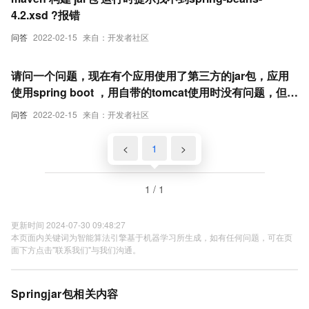
4.2.xsd ?报错
问答
2022-02-15
来自：开发者社区
请问一个问题，现在有个应用使用了第三方的jar包，应用
使用spring boot ，用自带的tomcat使用时没有问题，但是
部署到真实tomcat时 会出现如下：
问答
2022-02-15
来自：开发者社区
<
1
>
1 / 1
更新时间 2024-07-30 09:48:27
本页面内关键词为智能算法引擎基于机器学习所生成，如有任何问题，可在页
面下方点击"联系我们"与我们沟通。
Springjar包相关内容