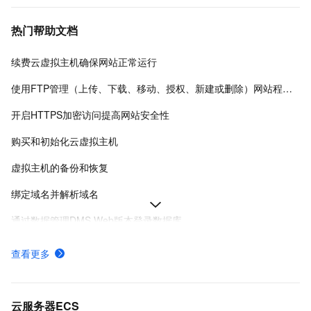
热门帮助文档
续费云虚拟主机确保网站正常运行
使用FTP管理（上传、下载、移动、授权、新建或删除）网站程序文件
开启HTTPS加密访问提高网站安全性
购买和初始化云虚拟主机
虚拟主机的备份和恢复
绑定域名并解析域名
通过数据管理DMS Web版本登录数据库
重置云虚拟主机管理控制台密码和FTP密码
查看更多
获取主机信息和站点信息方便您了解主机详情
云虚拟主机数据库概念及相关操作介绍
云服务器ECS