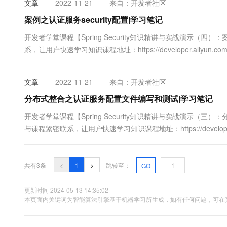
文章
2022-11-21
来自：开发者社区
大数据开发治理平台 Data
AI 产品 免费试用
网络
安全
云开发大赛
Tableau 订阅
案例之认证服务security配置|学习笔记
1亿+ 大模型 tokens 和 
可观测
入门学习赛
中间件
AI空中课堂在线直播课
开发者学堂课程【Spring Security知识精讲与实战演示（四）
云防火墙
140+云产品 免费试用
大模型服务
系，让用户快速学习知识课程地址：https://developer.aliyun.com/le
上云与迁云
云原生的云上边界网络安全
产品新客免费试用，最长1
数据库
security配置 内容介绍：一、认证服务介绍二、配置security三、
生态解决方案
千问AI平台-Token Plan
企业出海
大模型ACA认证体验
大数据计算
文章
2022-11-21
来自：开发者社区
助力企业全员 AI 认知与能
行业生态解决方案
政企业务
媒体服务
千问AI平台-模型体验
分布式整合之认证服务配置文件编写和测试|学习笔记
开发者生态解决方案
在线体验全尺寸、多种模态
企业服务与云通信
开发者学堂课程【Spring Security知识精讲与实战演示（
AI 开发和 AI 应用解决
与课程紧密联系，让用户快速学习知识课程地址：https://developer.aliyun
Happy 系列大模型
域名与网站
式整合之认证服务配置文件编写和测试 认证服务配置文件编写和测
终端用户计算
共有3条
<
1
>
跳转至：
GO
Serverless
大模型解决方案
更新时间 2024-05-13 14:35:02
开发工具
本页面内关键词为智能算法引擎基于机器学习所生成，如有任何问题，可在页
快速部署 Dify，高效搭建 
迁移与运维管理