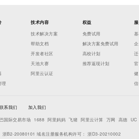
价
技术内容
权益
服
技术解决方案
免费试用
基
帮助文档
解决方案免费试用
企
开发者社区
高校计划
迁
天池大赛
推荐返现计划
官
器
阿里云认证
健
管理
信
联系我们
加入我们
巴国际交易市场
1688
阿里妈妈
飞猪
阿里云计算
万网
高德
UC
：
浙B2-20080101
域名注册服务机构许可：
浙D3-20210002