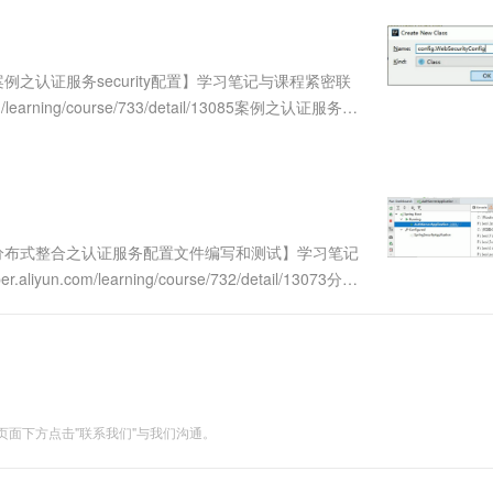
服务生态伙伴
视觉 Coding、空间感知、多模态思考等全面升级
1M上下文，专为长程任务能力而生
云工开物
企业应用
Works
Night Plan 支持 Qwen 3.8-Max
云原生大数据计算服务 MaxCompute
AI 办公
容器服务 Kub
NEW
Red Hat
30+ 款产品免费体验
Data Agent 驱动的一站式 Data+AI 开发治理平台
夜间 5 折，Qwen/Meoo/TokenPlan 客户专享
面向分析的企业级SaaS模式云数据仓库
AI智能应用
提供一站式管
科研合作
ERP
堂（旗舰版）
SUSE
：案例之认证服务security配置】学习笔记与课程紧密联
智能客服
AI 应用构建
大模型原生
CRM
arning/course/733/detail/13085案例之认证服务
防护产品
2个月
自动承接线索
总结一、认证服务....
建站小程序
Qoder
大模型服务平台百炼-应用模版
OA 办公系统
HOT
NEW
面向真实软件
个人版上线、团队版降价；千问3.8-Max首发发尝鲜
丰富多元化的应用模版和解决方案
力提升
财税管理
模板建站
万有无界
大模型服务平台百炼-智能体
400电话
定制建站
的模型效果
灵活可视化地构建企业级 Agent
三）：分布式整合之认证服务配置文件编写和测试】学习笔记
方案
广告营销
模板小程序
.com/learning/course/732/detail/13073分布
秒悟
人工智能平台 PAI
定制小程序
云端极速 AI 
试之前的课程写了两个过滤器，但是没有配....
新一代 AI 视频生成模型，深度适配广告营销等场景
AI Native 的算法工程平台，一站式完成建模、训练、推理服务部署
APP 开发
建站系统
面下方点击"联系我们"与我们沟通。
AI 应用
10分钟微调：让0.6B模型媲美235B模
多模态数据信
型
依托云原生高可用架构,实现Dify私有化部署
用1%尺寸在特定领域达到大模型90%以上效果