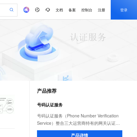
文档
备案
控制台
注册
登录
验
作计划
器
AI 活动
专业服务
服务伙伴合作计划
开发者社区
加入我们
产品动态
服务平台百炼
阿里云 OPC 创新助力计划
一站式生成采购清单，支持单品或批量购买
可编辑精美 PPT 文稿
S产品伙伴计划（繁花）
峰会
CS
造的大模型服务与应用开发平台
Agency Agents：拥有专属领域专家
AI 生产力先锋
Al MaaS 服务伙伴赋能合作
域名
博文
Careers
至高可申请百万元
Qwen3.8-Max 模型上线
 轻松生成专业的 PPT
开启高性价比 AI 编程新体验
弹性可伸缩的云计算服务
先锋实践拓展 AI 生产力的边界
多领域专家智能体,一键组建 AI 虚拟交付团队
Token 补贴，五大权
计划
海大会
伙伴信用分合作计划
商标
问答
社会招聘
益加速 OPC 成功
帕鲁游戏服务器
SS
HappyHorse 打造一站式影视创作平台
飞天发布时刻
HOT
Open Search 向量检索版支
划
备案
电子书
校园招聘
联机服务器，轻松开启游戏
视频创作，一键激活电商全链路生产力
稳定、安全、高性价比、高性能的云存储服务
所见，即是所愿
持视频检索 Pipeline 功能
可视化编排打通从文字构思到成片全链路闭环
更多支持
划
公司注册
镜像站
视频生成
语音识别与合成
 智能体与工作流应用
漫剧工坊：一站式动画创作平台
AI 实训营
应用身份服务 (IDaaS)
合作伙伴培训与认证
产品推荐
划
上云迁移
站生成，高效打造优质广告素材
全接入的云上超级电脑
通过阿里云百炼高效搭建AI应用,助力高效开发
快速生产连贯的高质量长漫剧
从基础到进阶，Agent 创客手把手教你
OpenClaw 管理能力上线
e-1.1-T2V
Qwen3-TTS-Flash
lScope
我要反馈
查询合作伙伴
畅细腻的高质量视频
离线语音合成大模型，多语言方言自适应，低延迟高稳定
n Alibaba Cloud ISV 合作
代维服务
建企业门户网站
10 分钟搭建微信、支付宝小程序
号码认证服务
MaxCompute MaxFrame 提
创新加速
ope
登录合作伙伴管理后台
我要建议
站，无忧落地极速上线
以可视化方式快速构建移动和 PC 门户网站
国内短信简单易用，安全可靠，秒级触达，全球覆盖200+国家和地区。
高效部署网站，快速应用到小程序
供自动弹性内存功能
e-1.1-I2V
Cosyvoice-V3-Flash
号码认证服务（Phone Number Verification
安全
畅自然，细节丰富
高表现力语音合成大模型，语音克隆听感自然
我要投诉
PolarDB
Service）整合三大运营商特有的网关认证能
上云场景组合购
Milvus 弹性伸缩功能新增节
伴
漫剧创作，剧本、分镜、视频高效生成
100%兼容MySQL、PostgreSQL，兼容Oracle，支持集中和分布式
覆盖90%+业务场景，专享组合折扣价
点支持范围
力，一步验证手机号码和应用所在的手机SIM
2V
VPN
Fun-ASR
产品详情