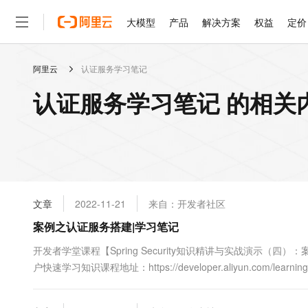
大模型
产品
解决方案
权益
定价
阿里云
认证服务学习笔记
大模型
产品
解决方案
权益
定价
云市场
伙伴
服务
了解阿里云
精选产品
精选解决方案
普惠上云
产品定价
精选商城
成为销售伙伴
售前咨询
为什么选择阿里云
千问AI平台
认证服务学习笔记 的相关
了解云产品的定价详情
大模型服务平台百炼
睿译宝，AI翻译排版一
普惠上云 官方力荐
分销伙伴
在线服务
网站建设
什么是云计算
大
大模型服务与应用平台
上传文档即自动完成翻译和
云服务器38元/年起，超
咨询伙伴
多端小程序
技术领先
云上成本管理
售后服务
轻量应用服务器
GLM-5.2：长任务时代
官方推荐返现计划
大模型
精选产品
精选解决方案
Salesforce 国际版订阅
稳定可靠
管理和优化成本
推荐新用户得奖励，单订单
销售伙伴合作计划
自助服务
友盟天域
安全合规
人工智能与机器学习
AI
文本生成
云数据库 RDS
Hermes Agent，打造
云工开物
无影生态合作计划
在线服务
文章
2022-11-21
来自：开发者社区
观测云
分析师报告
自主进化，持久记忆，越用
高校专属算力普惠，学生认
计算
互联网应用开发
Qwen3.8-Max
HOT
Salesforce On Alibaba C
工单服务
案例之认证服务搭建|学习笔记
智能体时代全能旗舰模型
Tuya 物联网平台阿里云
研究报告与白皮书
人工智能平台 PAI
快速拥有专属 OpenClaw
大模
Consulting Partner 合
大数据
容器
免费试用
短信专区
一站式AI开发、训练和推
开发者学堂课程【Spring Security知识精讲与实战演示（
蓝凌 OA
Qwen3.7-Plus
AI 大模型销售与服务生
现代化应用
户快速学习知识课程地址：https://developer.aliyun.com/learni
存储
天池大赛
能看、能想、能动手的多模
云解析DNS
解决方案免费试用 新老
电子合同
介绍:一、课程导入二、新建Module文件并配置三、总结 一、课程
最高领取价值200元试用
安全
网络与CDN
AI 算法大赛
Qwen3-VL-Plus
畅捷通