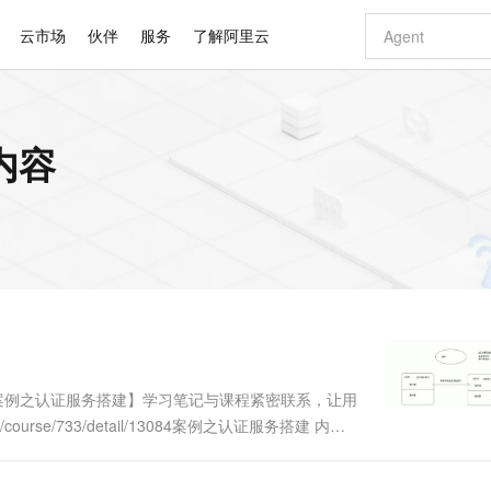
云市场
伙伴
服务
了解阿里云
AI 特惠
数据与 API
成为产品伙伴
企业增值服务
最佳实践
价格计算器
AI 场景体
基础软件
产品伙伴合
阿里云认证
市场活动
配置报价
大模型
内容
自助选配和估算价格
步到位
智启 AI 普惠权益
产品生态集成认证中心
企业支持计划
云上春晚
域名与网站
Qwen Audio：打造专属 AI 语音助手
千问官方 MaaS 平台，为开发者和 Agent 而生，新用户赠送 1 亿 + tokens 额度
一句话生成原生
AI Coding
阿里云Maa
2026 阿里云
云服务器 E
为企业打
数据集
Windows
大模型认证
模型
NEW
NEW
格式还原
值低价云产品抢先购
至高享 1亿+免费 tokens，加速 Al 应用落地
提供智能易用的域名与建站服务
Qwen-Audio-3.0-Realtime 端到端实时语音角色扮演
输入一句话想法,
智能编程，一键
安全可靠、
产品生态伙伴
专家技术服务
云上奥运之旅
弹性计算合作
阿里云中企出
手机三要素
宝塔 Linux
全部认证
价格优势
开源旗舰模型
即刻拥有 DeepSeek-V4-Pro
阿里云 OPC 创新助力计划
千问大模型
一键部署幻兽
AI 电商营销
对象存储 O
大模型
产品生态伙伴工作台
企业增值服务台
云栖战略参考
云存储合作计
云栖大会
身份实名认证
CentOS
训练营
推动算力普惠，释放技术红利
最高返9万
真正可用的 1M 上下文,一次完成代码全链路开发
快速构建应用程序和网站，即刻迈出上云第一步
轻松解锁专属 DeepSeek-V4-Pro
至高百万元 Token 补贴，加速一人公司成长
多元化、高性能、安全可靠的大模型服务
一键购买专属
从图文生成到
云上的中国
数据库合作计
活动全景
短信
Docker
图片和
自进化智能体
5 分钟轻松部署专属 QwenPaw
Token Plan 模型订阅计划
数字证书管理服务（原SSL证书）
高效搭建 AI
AI 广告创作
无影云电脑
企业成长
NEW
HOT
信息公告
看见新力量
云网络合作计
OCR 文字识别
JAVA
越聪明
证享300元代金券
全托管，含MySQL、PostgreSQL、SQL Server、MariaDB多引擎
Qwen3.8-Max 首发尝鲜，限时加量 10 倍，夜间低至2折
实现全站HTTPS，呈现可信的WEB访问
从聊天伙伴进化为能主动干活的本地数字员工
图文、视频一
随时随地安
Kimi-K3
HappyHors
NEW
魔搭 Mode
loud
服务实践
官网公告
Kimi 最新旗舰模型，长程编程与推理利器
让文字生成流
金融模力时刻
Salesforce O
版
发票查验
全能环境
Claude Code + GStack 打造工程团队
千问办公，限时限量积分加倍
Qoder
低代码高效构
AI 建站
短信服务
型
NEW
作计划
计划
创新中心
魔搭 ModelSc
健康状态
理服务
让AI从“聊天伙伴”进化为能干活的“数字员工”
安装技能 GStack，拥有专属 AI 工程团队
你的AI工作搭子，覆盖日常办公高频场景
面向真实软件的智能体编程平台
0 代码专业建
四）：案例之认证服务搭建】学习笔记与课程紧密联系，让用
客户案例
天气预报查询
操作系统
Deepseek-v4-pro
HappyHors
态合作计划
ng/course/733/detail/13084案例之认证服务搭建 内容
态智能体模型
旗舰 MoE 大模型，百万上下文与顶尖推理能力
图生视频，流
同享
万小智 AI 建站低至 15元/月
Qoder CN
AI 短剧/漫剧
云原生数据库 
快递物流查询
WordPress
成为服务伙
导入如下图资源服务中心....
高校合作
点，立即开启云上创新
覆盖公网/内网、递归/权威、移动APP等全场景解析服务
送.CN域名，送备案服务码
基于千问大模型等，支持代码智能生成、研发智能问答
AI助力短剧
GLM-5.2
Wan2.7-T
Ubuntu