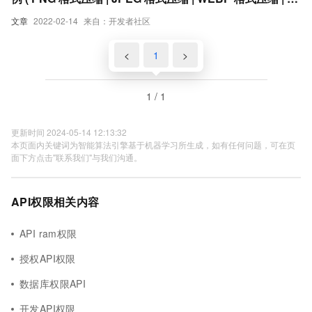
态权限申请 | Android10 存储策略 )
文章
2022-02-14
来自：开发者社区
<
1
>
1 / 1
更新时间 2024-05-14 12:13:32
本页面内关键词为智能算法引擎基于机器学习所生成，如有任何问题，可在页
面下方点击"联系我们"与我们沟通。
API权限相关内容
API ram权限
授权API权限
数据库权限API
开发API权限