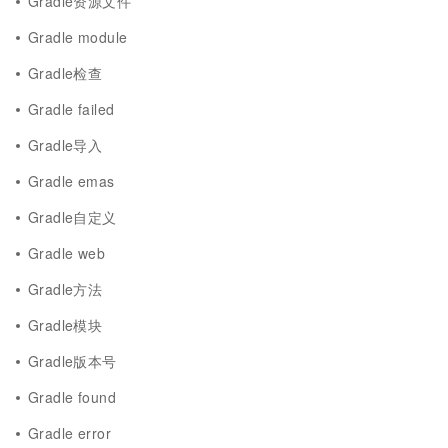
Gradle资源文件
Gradle module
Gradle检查
Gradle failed
Gradle导入
Gradle emas
Gradle自定义
Gradle web
Gradle方法
Gradle模块
Gradle版本号
Gradle found
Gradle error