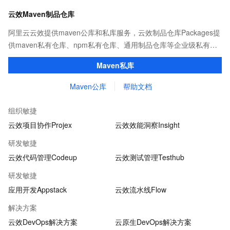
云效Maven制品仓库
阿里云云效提供maven公库和私库服务，云效制品仓库Packages提
供maven私有仓库、npm私有仓库、通用制品仓库等企业级私有制
品仓库，用于maven、npm等软件包和依赖管理。且不限容量、免
Maven私库
费用。
Maven公库
帮助文档
组织敏捷
云效项目协作Projex
云效效能洞察Insight
研发敏捷
云效代码管理Codeup
云效测试管理Testhub
研发敏捷
应用开发Appstack
云效流水线Flow
解决方案
云效DevOps解决方案
云原生DevOps解决方案