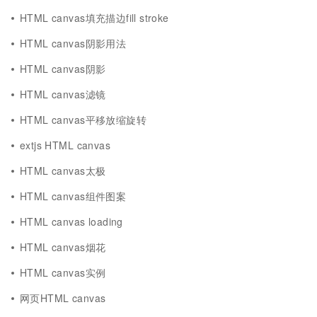
HTML canvas填充描边fill stroke
HTML canvas阴影用法
HTML canvas阴影
HTML canvas滤镜
HTML canvas平移放缩旋转
extjs HTML canvas
HTML canvas太极
HTML canvas组件图案
HTML canvas loading
HTML canvas烟花
HTML canvas实例
网页HTML canvas