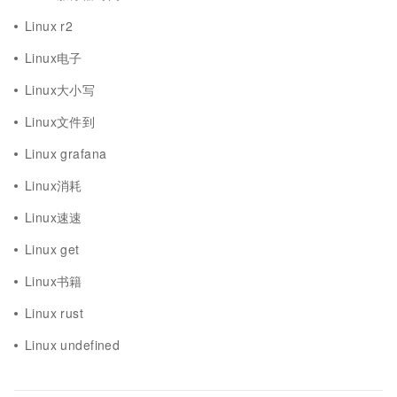
Linux r2
Linux电子
Linux大小写
Linux文件到
Linux grafana
Linux消耗
Linux速速
Linux get
Linux书籍
Linux rust
Linux undefined