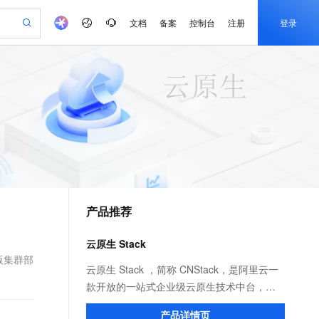
文档
备案
控制台
注册
登录
验
作计划
器
AI 活动
专业服务
服务伙伴合作计划
开发者社区
加入我们
产品动态
服务平台百炼
阿里云 OPC 创新助力计划
一站式生成采购清单，支持单品或批量购买
io：打造专属 AI 语音助手
S产品伙伴计划（繁花）
峰会
CS
造的大模型服务与应用开发平台
一句话生成原生可编辑精美 PPT 文稿
AI 生产力先锋
Al MaaS 服务伙伴赋能合作
域名
博文
Careers
至高可申请百万元
Qwen3.8-Max 模型上线
开启高性价比 AI 编程新体验
弹性可伸缩的云计算服务
Qwen-Audio-3.0-Realtime 端到端实时语音角色扮演
输入一句话想法, 轻松生成专业的 PPT
先锋实践拓展 AI 生产力的边界
Token 补贴，五大权
计划
海大会
伙伴信用分合作计划
商标
问答
社会招聘
益加速 OPC 成功
eek-V4-Pro
SS
一键部署幻兽帕鲁游戏服务器
飞天发布时刻
HOT
Open Search 向量检索版支
划
备案
电子书
校园招聘
pSeek-V4-Pro
视频创作，一键激活电商全链路生产力
稳定、安全、高性价比、高性能的云存储服务
一键购买专属联机服务器，轻松开启游戏
所见，即是所愿
持视频检索 Pipeline 功能
更多支持
划
公司注册
镜像站
视频生成
语音识别与合成
专属 QwenPaw
漫剧工坊：一站式动画创作平台
AI 实训营
HOT
应用身份服务 (IDaaS)
合作伙伴培训与认证
产品推荐
划
上云迁移
站生成，高效打造优质广告素材
全接入的云上超级电脑
从聊天伙伴进化为能主动干活的本地数字员工
快速生产连贯的高质量长漫剧
从基础到进阶，Agent 创客手把手教你
OpenClaw 管理能力上线
e-1.1-T2V
Qwen3-TTS-Flash
lScope
我要反馈
查询合作伙伴
畅细腻的高质量视频
离线语音合成大模型，多语言方言自适应，低延迟高稳定
n Alibaba Cloud ISV 合作
代维服务
建企业门户网站
10 分钟搭建微信、支付宝小程序
云原生 Stack
MaxCompute MaxFrame 提
创新加速
ope
登录合作伙伴管理后台
我要建议
站，无忧落地极速上线
以可视化方式快速构建移动和 PC 门户网站
国内短信简单易用，安全可靠，秒级触达，全球覆盖200+国家和地区。
高效部署网站，快速应用到小程序
供自动弹性内存功能
版集群部
e-1.1-I2V
Cosyvoice-V3-Flash
云原生 Stack ，简称 CNStack，是阿里云一
安全
畅自然，细节丰富
高表现力语音合成大模型，语音克隆听感自然
我要投诉
PolarDB
款开放的一站式企业级云原生技术中台，能
上云场景组合购
Milvus 弹性伸缩功能新增节
伴
漫剧创作，剧本、分镜、视频高效生成
100%兼容MySQL、PostgreSQL，兼容Oracle，支持集中和分布式
覆盖90%+业务场景，专享组合折扣价
点支持范围
帮助用户打造满足大规模、高性能、合规性
2V
VPN
Fun-ASR
产品详情页