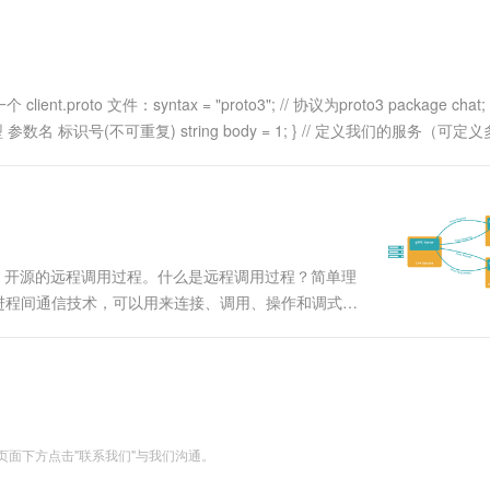
一个 AI 助手
超强辅助，Bol
即刻拥有 DeepSeek-R1 满血版
在企业官网、通讯软件中为客户提供 AI 客服
多种方案随心选，轻松解锁专属 DeepSeek
文件：syntax = "proto3"; // 协议为proto3 package chat; 
型 参数名 标识号(不可重复) string body = 1; } // 定义我们的服务（可定
中立、开源的远程调用过程。什么是远程调用过程？简单理
项进程间通信技术，可以用来连接、调用、操作和调式分
函数一样。网络异常，图片无法展示|特点gRPC 是一
面下方点击"联系我们"与我们沟通。