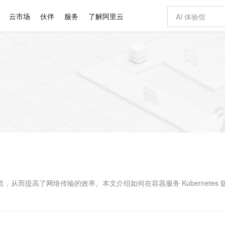
云市场
伙伴
服务
了解阿里云
AI 特惠
数据与 API
成为产品伙伴
企业增值服务
最佳实践
价格计算器
AI 场景体
基础软件
产品伙伴合
阿里云认证
市场活动
配置报价
大模型
自助选配和估算价格
新方式
睿译宝，AI翻译排版一步到位
智启 AI 普惠权益
产品生态集成认证中心
企业支持计划
云上春晚
域名与网站
千问官方 MaaS 平台，为开发者和 Agent 而生，新用户赠送 1 亿 + tokens 额度
Qwen Aud
AI Coding
阿里云Maa
2026 阿里云
云服务器 E
为企业打
数据集
Windows
大模型认证
模型
NEW
NEW
交付可用成果
值低价云产品抢先购
上传文档即自动完成翻译和格式还原
至高享 1亿+免费 tokens，加速 Al 应用落地
提供智能易用的域名与建站服务
智能编程，一键
安全可靠、
产品生态伙伴
专家技术服务
云上奥运之旅
弹性计算合作
阿里云中企出
手机三要素
宝塔 Linux
全部认证
价格优势
有专属领域专家
GLM-5.2：长任务时代开源旗舰模型
阿里云 OPC 创新助力计划
千问大模型
即刻拥有 DeepS
AI 电商营销
对象存储 O
大模型
产品生态伙伴工作台
企业增值服务台
云栖战略参考
云存储合作计
云栖大会
身份实名认证
CentOS
训练营
推动算力普惠，释放技术红利
最高返9万
多领域专家智能体,一键组建 AI 虚拟交付团队
快速构建应用程序和网站，即刻迈出上云第一步
至高百万元 Token 补贴，加速一人公司成长
多元化、高性能、安全可靠的大模型服务
真正可用的 1M 上下文,一次完成代码全链路开发
轻松解锁专属 Dee
从图文生成到
云上的中国
数据库合作计
活动全景
短信
Docker
图片和
站式影视创作平台
Hermes Agent，打造自进化智能体
Token Plan 模型订阅计划
数字证书管理服务（原SSL证书）
5 分钟轻松部署
AI 广告创作
无影云电脑
企业成长
NEW
信息公告
看见新力量
云网络合作计
OCR 文字识别
JAVA
证享300元代金券
可视化编排打通从文字构思到成片全链路闭环
全托管，含MySQL、PostgreSQL、SQL Server、MariaDB多引擎
自主进化，持久记忆，越用越聪明
Qwen3.8-Max 首发尝鲜，限时加量 10 倍，夜间低至2折
实现全站HTTPS，呈现可信的WEB访问
图文、视频一
随时随地安
Kimi-K3
HappyHors
NEW
魔搭 Mode
loud
服务实践
官网公告
Kimi 最新旗舰模型，长程编程与推理利器
让文字生成流
金融模力时刻
Salesforce O
版
发票查验
全能环境
Claude Code + GStack 打造工程团队
千问办公，限时限量积分加倍
Qoder
低代码高效构
AI 建站
短信服务
型
NEW
作计划
计划
创新中心
魔搭 ModelSc
健康状态
理服务
让AI从“聊天伙伴”进化为能干活的“数字员工”
安装技能 GStack，拥有专属 AI 工程团队
你的AI工作搭子，覆盖日常办公高频场景
面向真实软件的智能体编程平台
0 代码专业建
，从而提高了网络传输的效率。本文介绍如何在容器服务 Kubernetes 
客户案例
天气预报查询
操作系统
Deepseek-v4-pro
HappyHors
态合作计划
。
态智能体模型
旗舰 MoE 大模型，百万上下文与顶尖推理能力
图生视频，流
同享
万小智 AI 建站低至 15元/月
Qoder CN
AI 短剧/漫剧
云原生数据库 
快递物流查询
WordPress
成为服务伙
高校合作
点，立即开启云上创新
覆盖公网/内网、递归/权威、移动APP等全场景解析服务
送.CN域名，送备案服务码
基于千问大模型等，支持代码智能生成、研发智能问答
AI助力短剧
GLM-5.2
Wan2.7-T
Ubuntu