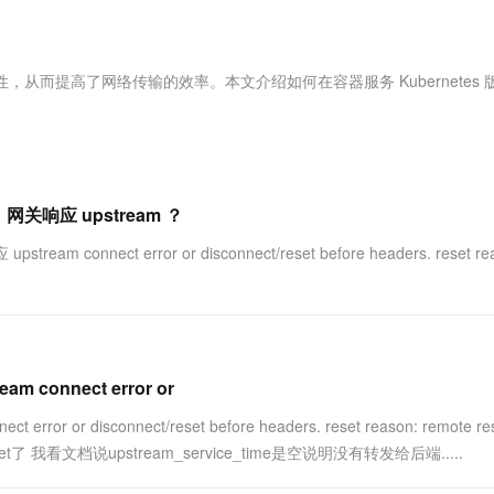
服务生态伙伴
视觉 Coding、空间感知、多模态思考等全面升级
1M上下文，专为长程任务能力而生
云工开物
企业应用
Works
Night Plan 支持 Qwen 3.8-Max
云原生大数据计算服务 MaxCompute
AI 办公
容器服务 Kub
NEW
Red Hat
30+ 款产品免费体验
Data Agent 驱动的一站式 Data+AI 开发治理平台
夜间 5 折，Qwen/Meoo/TokenPlan 客户专享
面向分析的企业级SaaS模式云数据仓库
AI智能应用
提供一站式管
科研合作
ERP
堂（旗舰版）
SUSE
，从而提高了网络传输的效率。本文介绍如何在容器服务 Kubernetes 
智能客服
AI 应用构建
大模型原生
CRM
防护产品
2个月
自动承接线索
建站小程序
Qoder
大模型服务平台百炼-应用模版
OA 办公系统
HOT
NEW
面向真实软件
个人版上线、团队版降价；千问3.8-Max首发发尝鲜
丰富多元化的应用模版和解决方案
力提升
财税管理
模板建站
万有无界
大模型服务平台百炼-智能体
响应 upstream ？
400电话
定制建站
的模型效果
灵活可视化地构建企业级 Agent
ct error or disconnect/reset before headers. reset rea
方案
广告营销
模板小程序
秒悟
人工智能平台 PAI
定制小程序
云端极速 AI 
新一代 AI 视频生成模型，深度适配广告营销等场景
AI Native 的算法工程平台，一站式完成建模、训练、推理服务部署
APP 开发
建站系统
onnect error or
 disconnect/reset before headers. reset reason: remote re
AI 应用
10分钟微调：让0.6B模型媲美235B模
多模态数据信
eset了 我看文档说upstream_service_time是空说明没有转发给后端.....
型
依托云原生高可用架构,实现Dify私有化部署
用1%尺寸在特定领域达到大模型90%以上效果