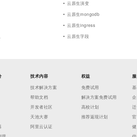
云原生演变
云原生mongodb
云原生ingress
组
云原生字段
价
技术内容
权益
服
技术解决方案
免费试用
基
帮助文档
解决方案免费试用
企
开发者社区
高校计划
迁
天池大赛
推荐返现计划
官
器
阿里云认证
健
管理
信