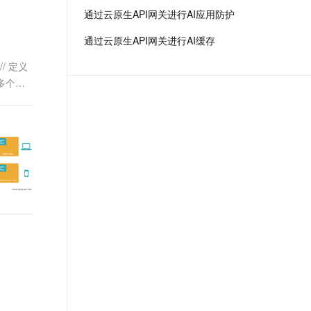
t.diy 一步搞定创意建站
构建大模型应用的安全防护体系
通过云原生API网关进行AI应用防护
通过自然语言交互简化开发流程,全栈开发支持
通过阿里云安全产品对 AI 应用进行安全防护
通过云原生API网关进行AI缓存
// 定义
义多个服