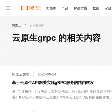
大模型
产品
解决方案
权益
定价
阿里云
云原生grpc
大模型
产品
解决方案
权益
定价
云市场
伙伴
服务
了解阿里云
精选产品
精选解决方案
普惠上云
产品定价
精选商城
成为销售伙伴
售前咨询
为什么选择阿里云
千问AI平台
云原生grpc 的相关内容
了解云产品的定价详情
大模型服务平台百炼
千问办公，解锁你的工作
普惠上云 官方力荐
分销伙伴
在线服务
网站建设
什么是云计算
大
大模型服务与应用平台
企业级Agent产品，直接
云服务器38元/年起，超
咨询伙伴
多端小程序
技术领先
云上成本管理
售后服务
轻量应用服务器
Agency Agents：拥
官方推荐返现计划
大模型
精选产品
精选解决方案
Salesforce 国际版订阅
稳定可靠
管理和优化成本
推荐新用户得奖励，单订单
销售伙伴合作计划
自助服务
友盟天域
安全合规
人工智能与机器学习
AI
文本生成
云数据库 RDS
HappyHorse 打造一
云工开物
无影生态合作计划
在线服务
阿里云文档
2026-06-24
观测云
分析师报告
高校专属算力普惠，学生认
计算
互联网应用开发
Qwen3.8-Max
HOT
Salesforce On Alibaba C
工单服务
基于云原生API网关实现gRPC服务的路由转发
智能体时代全能旗舰模型
Tuya 物联网平台阿里云
研究报告与白皮书
人工智能平台 PAI
快速拥有专属 OpenClaw
大模
Consulting Partner 合
大数据
容器
免费试用
短信专区
一站式AI开发、训练和推
gRPC使用HTTP/2协议，支持双向流、头部压缩和多路复用等特性
蓝凌 OA
Qwen3.7-Plus
AI 大模型销售与服务生
现代化应用
署gRPC应用，并使用云原生API网关实现gRPC服务的路由转发
存储
天池大赛
能看、能想、能动手的多模
云解析DNS
解决方案免费试用 新老
电子合同
最高领取价值200元试用
安全
网络与CDN
AI 算法大赛
Qwen3-VL-Plus
畅捷通