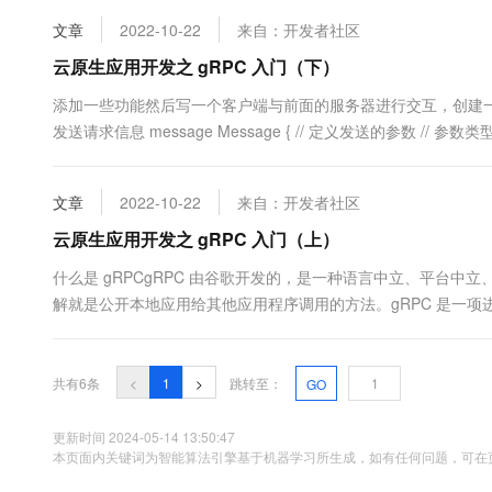
10 分钟在聊天系统中增加
专有云
文章
2022-10-22
来自：开发者社区
云原生应用开发之 gRPC 入门（下）
添加一些功能然后写一个客户端与前面的服务器进行交互，创建一个 client.proto 
发送请求信息 message Message { // 定义发送的参数 // 参数类
务...
文章
2022-10-22
来自：开发者社区
云原生应用开发之 gRPC 入门（上）
什么是 gRPCgRPC 由谷歌开发的，是一种语言中立、平台
解就是公开本地应用给其他应用程序调用的方法。gRPC 是一
布式异构应用程序。也像 RPC 应用程序的特点一样：像调用本地
个高性能、开源和通用的 RPC 框架，面向移动和 HTTP/2 ....
共有6条
<
1
>
跳转至：
GO
更新时间 2024-05-14 13:50:47
本页面内关键词为智能算法引擎基于机器学习所生成，如有任何问题，可在页