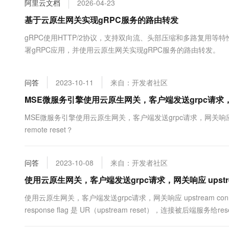
阿里云文档
2026-04-23
大数据开发治理平台 Data
AI 产品 免费试用
网络
安全
云开发大赛
Tableau 订阅
基于云原生网关实现gRPC服务的路由转发
1亿+ 大模型 tokens 和 
可观测
入门学习赛
中间件
AI空中课堂在线直播课
gRPC使用HTTP/2协议，支持双向流、头部压缩和多路复用等特性
云防火墙
140+云产品 免费试用
大模型服务
署gRPC应用，并使用云原生网关实现gRPC服务的路由转发。
上云与迁云
云原生的云上边界网络安全
产品新客免费试用，最长1
数据库
生态解决方案
千问AI平台-Token Plan
企业出海
大模型ACA认证体验
大数据计算
问答
2023-10-11
来自：开发者社区
助力企业全员 AI 认知与能
行业生态解决方案
政企业务
媒体服务
千问AI平台-模型体验
MSE微服务引擎使用云原生网关，客户端发送grpc请求，网关
开发者生态解决方案
在线体验全尺寸、多种模态
企业服务与云通信
MSE微服务引擎使用云原生网关，客户端发送grpc请求，网关响应 upstream conne
AI 开发和 AI 应用解决
remote reset？
Happy 系列大模型
域名与网站
终端用户计算
问答
2023-10-08
来自：开发者社区
Serverless
使用云原生网关，客户端发送grpc请求，网关响应 upstream c
大模型解决方案
使用云原生网关，客户端发送grpc请求，网关响应 upstream connect error or
开发工具
快速部署 Dify，高效搭建 
response flag 是 UR（upstream reset），连接被后端服务给r
迁移与运维管理