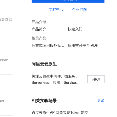
和业务连续性等要求的分布式应用系统，提
文戏情感细腻自然，动作戏激烈拳拳到肉，实现更强表演能力
支持中英文自由切换，具备更强的噪声鲁棒性
ernetes 版 ACK
云聚AI 严选权益
AI 原生数据库服务发布
SSL 证书
升企业数字化转型的整体效能。
文档中心
企业咨询
，一键激活高效办公新体验
理容器应用的 K8s 服务
精选AI产品，从模型到应用全链提效
Agent 数据网关
堡垒机
版集群部
AI 用量加速计划
云原生数据库 PolarDB
产品介绍
应用
防火墙
、识别商机，让客服更高效、服务更出色。
新老同享，达量后返
Agentic Database 发布
产品简介
快速入门
千问办公
主机安全
NEW
相关产品
的智能体编程平台
一站式AI生产力平台
分布式应用服务 EDAS
应用交付平台 ADP
AI 应用及服务市场
伶鹊
企业级人与Agent协作平台，接入和调度多个数字员工
智能客服平台，对话机器人、对话分析、智能外呼
son:
AI 应用
阿里云云原生
大模型服务平台百炼 - 全妙
大模型
应用创作平台
多模态内容创作工具，已接入 DeepSeek
关注云原生中间件、微服务、
自然语言处理
+关注
Serverless、容器、Service
数据标注
Mesh等技术领域、聚焦云原生
技术趋势、云原生大规模的落地
机器学习
相关实验场景
更多
set
实践
息提取
与 AI 智能体进行实时音视频通话
从文本、图片、视频中提取结构化的属性信息
构建支持视频理解的 AI 音视频实时通话应用
通过云原生API网关实现Token管控