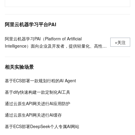
阿里云机器学习平台PAI
阿里云机器学习PAI（Platform of Artificial
+关注
Intelligence）面向企业及开发者，提供轻量化、高性价
比的云原生机器学习平台，涵盖PAI-iTAG智能标注平
台、PAI-Designer（原Studio）可视化建模平台、PAI-
相关实验场景
DSW云原生交互式建模平台、PAI-DLC云原生AI基础平
台、PAI-EAS云原生弹性推理服务平台，支持千亿特
基于ECS部署一款规划行程的AI Agent
征、万亿样本规模加速训练，百余落地场景，全面提升
工程效率。
基于dify快速构建一款定制化AI工具
通过云原生API网关进行AI应用防护
通过云原生API网关进行AI缓存
基于ECS部署DeepSeek个人专属AI网站