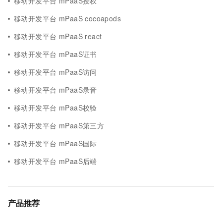
移动开发平台 mPaaS授权
移动开发平台 mPaaS cocoapods
移动开发平台 mPaaS react
移动开发平台 mPaaS证书
移动开发平台 mPaaS访问
移动开发平台 mPaaS录音
移动开发平台 mPaaS校验
移动开发平台 mPaaS第三方
移动开发平台 mPaaS国际
移动开发平台 mPaaS后端
产品推荐