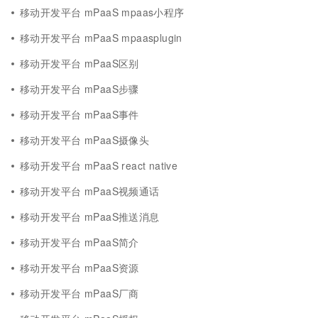
移动开发平台 mPaaS mpaas小程序
移动开发平台 mPaaS mpaasplugin
移动开发平台 mPaaS区别
移动开发平台 mPaaS步骤
移动开发平台 mPaaS事件
移动开发平台 mPaaS摄像头
移动开发平台 mPaaS react native
移动开发平台 mPaaS视频通话
移动开发平台 mPaaS推送消息
移动开发平台 mPaaS简介
移动开发平台 mPaaS资源
移动开发平台 mPaaS厂商