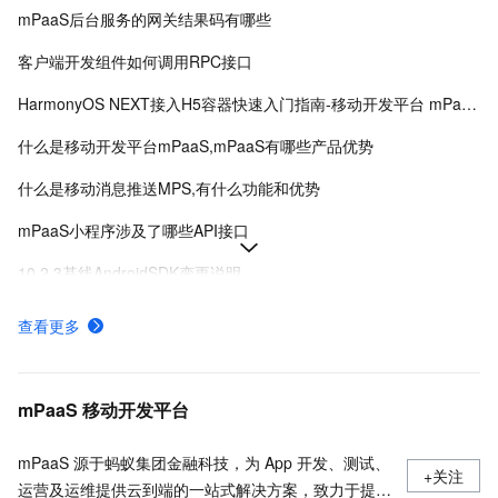
mPaaS后台服务的网关结果码有哪些
客户端开发组件如何调用RPC接口
HarmonyOS NEXT接入H5容器快速入门指南-移动开发平台 mPaaS-阿里云
什么是移动开发平台mPaaS,mPaaS有哪些产品优势
什么是移动消息推送MPS,有什么功能和优势
mPaaS小程序涉及了哪些API接口
10.2.3基线AndroidSDK变更说明
如何通过web-view承载H5网页
查看更多
使用SDK在HarmonyOS NEXT中开发mPaaS小程序-移动开发平台 mPaaS-阿里云
mPaaS 内核版本发布说明-移动开发平台 mPaaS-阿里云
mPaaS 移动开发平台
mPaaS 源于蚂蚁集团金融科技，为 App 开发、测试、
+关注
运营及运维提供云到端的一站式解决方案，致力于提供