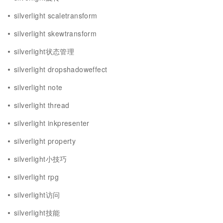
silverlight scaletransform
silverlight skewtransform
silverlight状态管理
silverlight dropshadoweffect
silverlight note
silverlight thread
silverlight inkpresenter
silverlight property
silverlight小技巧
silverlight rpg
silverlight访问
silverlight技能