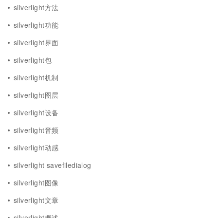
silverlight方法
silverlight功能
silverlight界面
silverlight包
silverlight机制
silverlight图层
silverlight设备
silverlight音频
silverlight动感
silverlight savefiledialog
silverlight图像
silverlight文章
silverlight概述