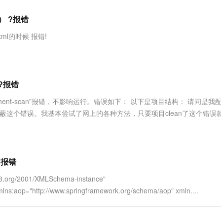
服务生态伙伴
视觉 Coding、空间感知、多模态思考等全面升级
1M上下文，专为长程任务能力而生
云工开物
企业应用
Works
Night Plan 支持 Qwen 3.8-Max
云原生大数据计算服务 MaxCompute
AI 办公
容器服务 Kub
NEW
Red Hat
） ?报错
30+ 款产品免费体验
Data Agent 驱动的一站式 Data+AI 开发治理平台
夜间 5 折，Qwen/Meoo/TokenPlan 客户专享
面向分析的企业级SaaS模式云数据仓库
AI智能应用
提供一站式管
科研合作
ERP
堂（旗舰版）
SUSE
xt.xml的时候 报错!
智能客服
AI 应用构建
大模型原生
CRM
防护产品
2个月
自动承接线索
建站小程序
Qoder
大模型服务平台百炼-应用模版
OA 办公系统
HOT
NEW
面向真实软件
个人版上线、团队版降价；千问3.8-Max首发发尝鲜
丰富多元化的应用模版和解决方案
力提升
财税管理
模板建站
n?报错
万有无界
大模型服务平台百炼-智能体
400电话
定制建站
component-scan”报错，不影响运行。错误如下： 以下是项目结构： 请问是
的模型效果
灵活可视化地构建企业级 Agent
者屏蔽这个错误。我基本尝试了网上的各种方法，只要项目clean了这个错误
方案
广告营销
模板小程序
秒悟
人工智能平台 PAI
定制小程序
云端极速 AI 
新一代 AI 视频生成模型，深度适配广告营销等场景
AI Native 的算法工程平台，一站式完成建模、训练、推理服务部署
APP 开发
?报错
建站系统
.org/2001/XMLSchema-instance"
mlns:aop="http://www.springframework.org/schema/aop" xmln....
AI 应用
10分钟微调：让0.6B模型媲美235B模
多模态数据信
型
依托云原生高可用架构,实现Dify私有化部署
用1%尺寸在特定领域达到大模型90%以上效果