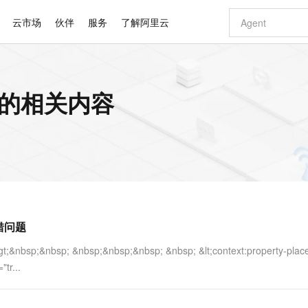
云市场
伙伴
服务
了解阿里云
AI 特惠
数据与 API
成为产品伙伴
企业增值服务
最佳实践
价格计算器
AI 场景体
基础软件
产品伙伴合
阿里云认证
市场活动
配置报价
大模型
错 的相关内容
自助选配和估算价格
步到位
智启 AI 普惠权益
产品生态集成认证中心
企业支持计划
云上春晚
域名与网站
Qwen Audio：打造专属 AI 语音助手
千问官方 MaaS 平台，为开发者和 Agent 而生，新用户赠送 1 亿 + tokens 额度
一句话生成原生
AI Coding
阿里云Maa
2026 阿里云
云服务器 E
为企业打
数据集
Windows
大模型认证
模型
NEW
NEW
格式还原
值低价云产品抢先购
至高享 1亿+免费 tokens，加速 Al 应用落地
提供智能易用的域名与建站服务
Qwen-Audio-3.0-Realtime 端到端实时语音角色扮演
输入一句话想法,
智能编程，一键
安全可靠、
产品生态伙伴
专家技术服务
云上奥运之旅
弹性计算合作
阿里云中企出
手机三要素
宝塔 Linux
全部认证
价格优势
开源旗舰模型
即刻拥有 DeepSeek-V4-Pro
阿里云 OPC 创新助力计划
千问大模型
一键部署幻兽
AI 电商营销
对象存储 O
大模型
产品生态伙伴工作台
企业增值服务台
云栖战略参考
云存储合作计
云栖大会
身份实名认证
CentOS
训练营
推动算力普惠，释放技术红利
最高返9万
真正可用的 1M 上下文,一次完成代码全链路开发
快速构建应用程序和网站，即刻迈出上云第一步
轻松解锁专属 DeepSeek-V4-Pro
至高百万元 Token 补贴，加速一人公司成长
多元化、高性能、安全可靠的大模型服务
一键购买专属
从图文生成到
云上的中国
数据库合作计
活动全景
短信
Docker
图片和
自进化智能体
5 分钟轻松部署专属 QwenPaw
Token Plan 模型订阅计划
数字证书管理服务（原SSL证书）
高效搭建 AI
AI 广告创作
无影云电脑
企业成长
NEW
HOT
信息公告
看见新力量
云网络合作计
OCR 文字识别
JAVA
越聪明
证享300元代金券
全托管，含MySQL、PostgreSQL、SQL Server、MariaDB多引擎
Qwen3.8-Max 首发尝鲜，限时加量 10 倍，夜间低至2折
实现全站HTTPS，呈现可信的WEB访问
从聊天伙伴进化为能主动干活的本地数字员工
图文、视频一
随时随地安
Kimi-K3
HappyHors
NEW
魔搭 Mode
loud
服务实践
官网公告
报错问题
Kimi 最新旗舰模型，长程编程与推理利器
让文字生成流
金融模力时刻
Salesforce O
版
发票查验
全能环境
Claude Code + GStack 打造工程团队
千问办公，限时限量积分加倍
Qoder
低代码高效构
AI 建站
短信服务
型
NEW
作计划
计划
创新中心
魔搭 ModelSc
健康状态
理服务
让AI从“聊天伙伴”进化为能干活的“数字员工”
安装技能 GStack，拥有专属 AI 工程团队
你的AI工作搭子，覆盖日常办公高频场景
面向真实软件的智能体编程平台
0 代码专业建
t;&nbsp;&nbsp; &nbsp;&nbsp;&nbsp; &nbsp; &lt;context:property-plac
客户案例
天气预报查询
操作系统
Deepseek-v4-pro
HappyHors
态合作计划
tr...
态智能体模型
旗舰 MoE 大模型，百万上下文与顶尖推理能力
图生视频，流
同享
万小智 AI 建站低至 15元/月
Qoder CN
AI 短剧/漫剧
云原生数据库 
快递物流查询
WordPress
成为服务伙
高校合作
点，立即开启云上创新
覆盖公网/内网、递归/权威、移动APP等全场景解析服务
送.CN域名，送备案服务码
基于千问大模型等，支持代码智能生成、研发智能问答
AI助力短剧
GLM-5.2
Wan2.7-T
Ubuntu