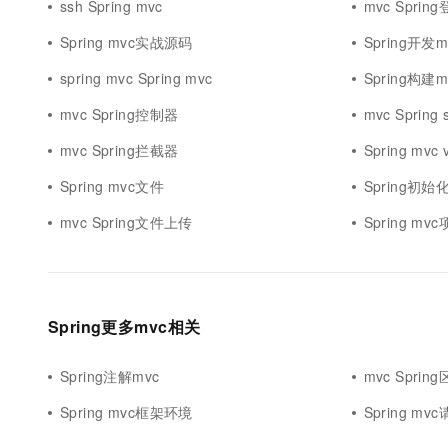
ssh Spring mvc
mvc Sprin
Spring mvc实战源码
Spring开发m
spring mvc Spring mvc
Spring构建m
mvc Spring控制器
mvc Spring 
mvc Spring拦截器
Spring mvc v
Spring mvc文件
Spring初始
mvc Spring文件上传
Spring m
Spring更多mvc相关
Spring注解mvc
mvc Sprin
Spring mvc框架环境
Spring m