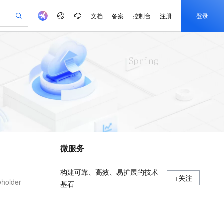
文档
备案
控制台
注册
登录
验
作计划
器
AI 活动
专业服务
服务伙伴合作计划
开发者社区
加入我们
产品动态
服务平台百炼
阿里云 OPC 创新助力计划
一站式生成采购清单，支持单品或批量购买
可编辑精美 PPT 文稿
S产品伙伴计划（繁花）
峰会
CS
造的大模型服务与应用开发平台
Agency Agents：拥有专属领域专家
AI 生产力先锋
Al MaaS 服务伙伴赋能合作
域名
博文
Careers
至高可申请百万元
Qwen3.8-Max 模型上线
 轻松生成专业的 PPT
开启高性价比 AI 编程新体验
弹性可伸缩的云计算服务
先锋实践拓展 AI 生产力的边界
多领域专家智能体,一键组建 AI 虚拟交付团队
Token 补贴，五大权
计划
海大会
伙伴信用分合作计划
商标
问答
社会招聘
益加速 OPC 成功
帕鲁游戏服务器
SS
HappyHorse 打造一站式影视创作平台
飞天发布时刻
HOT
Open Search 向量检索版支
划
备案
电子书
校园招聘
联机服务器，轻松开启游戏
视频创作，一键激活电商全链路生产力
稳定、安全、高性价比、高性能的云存储服务
所见，即是所愿
持视频检索 Pipeline 功能
可视化编排打通从文字构思到成片全链路闭环
更多支持
划
公司注册
镜像站
视频生成
语音识别与合成
 智能体与工作流应用
漫剧工坊：一站式动画创作平台
AI 实训营
应用身份服务 (IDaaS)
合作伙伴培训与认证
微服务
划
上云迁移
站生成，高效打造优质广告素材
全接入的云上超级电脑
通过阿里云百炼高效搭建AI应用,助力高效开发
快速生产连贯的高质量长漫剧
从基础到进阶，Agent 创客手把手教你
OpenClaw 管理能力上线
e-1.1-T2V
Qwen3-TTS-Flash
lScope
我要反馈
查询合作伙伴
畅细腻的高质量视频
离线语音合成大模型，多语言方言自适应，低延迟高稳定
n Alibaba Cloud ISV 合作
代维服务
建企业门户网站
10 分钟搭建微信、支付宝小程序
MaxCompute MaxFrame 提
构建可靠、高效、易扩展的技术
+关注
创新加速
ope
登录合作伙伴管理后台
我要建议
站，无忧落地极速上线
以可视化方式快速构建移动和 PC 门户网站
国内短信简单易用，安全可靠，秒级触达，全球覆盖200+国家和地区。
高效部署网站，快速应用到小程序
供自动弹性内存功能
eholder
基石
e-1.1-I2V
Cosyvoice-V3-Flash
安全
畅自然，细节丰富
高表现力语音合成大模型，语音克隆听感自然
我要投诉
PolarDB
上云场景组合购
Milvus 弹性伸缩功能新增节
伴
漫剧创作，剧本、分镜、视频高效生成
100%兼容MySQL、PostgreSQL，兼容Oracle，支持集中和分布式
覆盖90%+业务场景，专享组合折扣价
点支持范围
2V
VPN
Fun-ASR