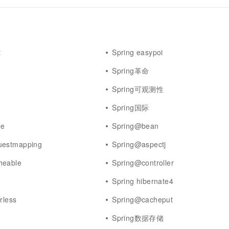
t
Spring easypoi
Spring革命
Spring可观测性
Spring国际
ue
Spring@bean
uestmapping
Spring@aspectj
heable
Spring@controller
Spring hibernate4
rless
Spring@cacheput
Spring数据存储