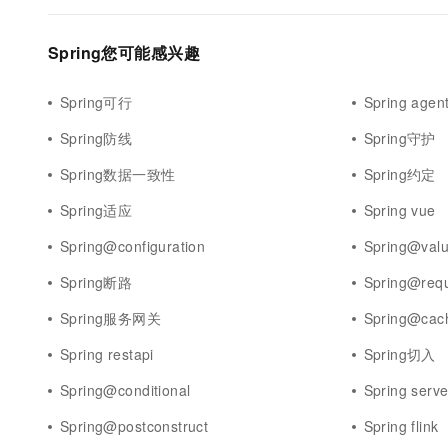
Spring您可能感兴趣
Spring可行
Spring agen
Spring防线
Spring守护
Spring数据一致性
Spring约定
Spring适应
Spring vue
Spring@configuration
Spring@val
Spring断路
Spring@req
Spring服务网关
Spring@cac
Spring restapi
Spring切入
Spring@conditional
Spring serve
Spring@postconstruct
Spring flink