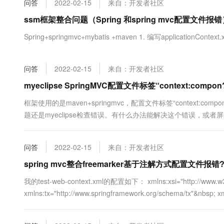
问答
2022-02-15
来自：开发者社区
大数据开发治理平台 Data
AI 产品 免费试用
网络
安全
云开发大赛
Tableau 订阅
ssm框架整合问题（Spring 和spring mvc配置文件报错
1亿+ 大模型 tokens 和 
可观测
入门学习赛
中间件
AI空中课堂在线直播课
Spring+springmvc+mybatis +maven 1. 编写applicationConte
云防火墙
140+云产品 免费试用
大模型服务
上云与迁云
云原生的云上边界网络安全
产品新客免费试用，最长1
数据库
生态解决方案
千问AI平台-Token Plan
问答
2022-02-15
来自：开发者社区
企业出海
大模型ACA认证体验
大数据计算
助力企业全员 AI 认知与能
行业生态解决方案
myeclipse SpringMVC配置文件标签“context:compo
政企业务
媒体服务
千问AI平台-模型体验
开发者生态解决方案
框架使用的是maven+springmvc，配置文件标签“context:
在线体验全尺寸、多种模态
企业服务与云通信
题还是myeclipse检查错误。有什么办法能解决这个错误，或
AI 开发和 AI 应用解决
出现。
Happy 系列大模型
域名与网站
问答
2022-02-15
来自：开发者社区
终端用户计算
spring mvc整合freemarker基于注解方式配置文件报错
Serverless
大模型解决方案
我的test-web-context.xml的配置如下： xmlns:xsi="http://www.w3
xmlns:tx="http://www.springframework.org/schema/tx"&nbsp; x
开发工具
快速部署 Dify，高效搭建 
迁移与运维管理