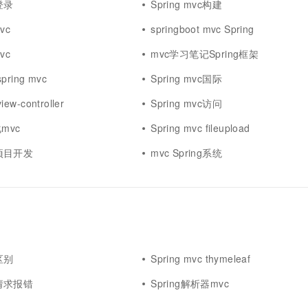
g登录
Spring mvc构建
vc
springboot mvc Spring
vc
mvc学习笔记Spring框架
spring mvc
Spring mvc国际
iew-controller
Spring mvc访问
化mvc
Spring mvc fileupload
vc项目开发
mvc Spring系统
g区别
Spring mvc thymeleaf
vc请求报错
Spring解析器mvc