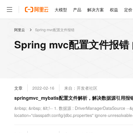
大模型
产品
解决方案
权益
定价
阿里云
Spring mvc配置文件报错
大模型
产品
解决方案
权益
定价
云市场
伙伴
服务
了解阿里云
精选产品
精选解决方案
普惠上云
产品定价
精选商城
成为销售伙伴
售前咨询
为什么选择阿里云
千问AI平台
Spring mvc配置文件报
了解云产品的定价详情
大模型服务平台百炼
睿译宝，AI翻译排版一
普惠上云 官方力荐
分销伙伴
在线服务
网站建设
什么是云计算
大
大模型服务与应用平台
上传文档即自动完成翻译和
云服务器38元/年起，超
咨询伙伴
多端小程序
技术领先
云上成本管理
售后服务
轻量应用服务器
GLM-5.2：长任务时代
官方推荐返现计划
大模型
精选产品
精选解决方案
Salesforce 国际版订阅
稳定可靠
管理和优化成本
推荐新用户得奖励，单订单
销售伙伴合作计划
自助服务
友盟天域
安全合规
人工智能与机器学习
AI
文本生成
云数据库 RDS
Hermes Agent，打造
云工开物
无影生态合作计划
在线服务
文章
2022-02-16
来自：开发者社区
观测云
分析师报告
自主进化，持久记忆，越用
高校专属算力普惠，学生认
计算
互联网应用开发
Qwen3.8-Max
HOT
Salesforce On Alibaba C
工单服务
springmvc_mybatis配置文件解析，解决数据源引用
智能体时代全能旗舰模型
Tuya 物联网平台阿里云
研究报告与白皮书
人工智能平台 PAI
快速拥有专属 OpenClaw
大模
Consulting Partner 合
大数据
容器
免费试用
短信专区
一站式AI开发、训练和推
&nbsp; &nbsp; &lt;!-- 1. 数据源 : DriverManagerDataSource --&g
蓝凌 OA
Qwen3.7-Plus
AI 大模型销售与服务生
现代化应用
location="classpath:config/jdbc.properties" ignore-unresolvable="
存储
天池大赛
能看、能想、能动手的多模
云解析DNS
解决方案免费试用 新老
电子合同
最高领取价值200元试用
安全
网络与CDN
AI 算法大赛
Qwen3-VL-Plus
畅捷通