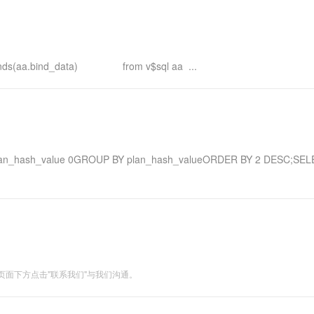
act_binds(aa.bind_data) from v$sql aa ...
lan_hash_value 0GROUP BY plan_hash_valueORDER BY 2 DESC;SEL
面下方点击"联系我们"与我们沟通。