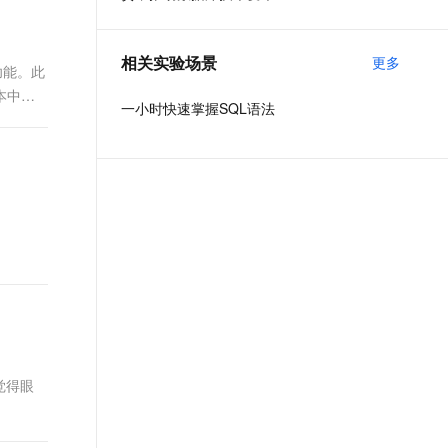
t.diy 一步搞定创意建站
构建大模型应用的安全防护体系
通过自然语言交互简化开发流程,全栈开发支持
通过阿里云安全产品对 AI 应用进行安全防护
相关实验场景
更多
新功能。此
本中引
一小时快速掌握SQL语法
觉得眼