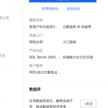
SQL查询，性能优秀，并有强大的可视化管
文戏情感细腻自然，动作戏激烈拳拳到肉，实现更强表演能力
支持中英文自由切换，具备更强的噪声鲁棒性
ernetes 版 ACK
云聚AI 严选权益
AI 原生数据库服务发布
SSL 证书
理工具，帮助您轻松管理数据。
管理控制台
在线咨询
，一键激活高效办公新体验
理容器应用的 K8s 服务
精选AI产品，从模型到应用全链提效
Agent 数据网关
堡垒机
，通过查
AI 用量加速计划
云原生数据库 PolarDB
最新活动
应用
防火墙
、识别商机，让客服更高效、服务更出色。
新老同享，达量后返
Agentic Database 发布
新用户年付低至3折起
云数据库 AI 加速季
千问办公
主机安全
NEW
快速入门
的智能体编程平台
一站式AI生产力平台
帮助文档
入门指南
AI 应用及服务市场
伶鹊
产品动态
企业级人与Agent协作平台，接入和调度多个数字员工
智能客服平台，对话机器人、对话分析、智能外呼
里设
AI 应用
SQL Server 2025 版本发布
存储能力全方位升级
大模型服务平台百炼 - 全妙
大模型
客户案例
应用创作平台
多模态内容创作工具，已接入 DeepSeek
RDS 助力巴黎奥运会系统稳定运行
自然语言处理
数据标注
数据库
机器学习
息提取
与 AI 智能体进行实时音视频通话
分享数据库前沿，解构实战干
从文本、图片、视频中提取结构化的属性信息
构建支持视频理解的 AI 音视频实时通话应用
+关注
货，推动数据库技术变革