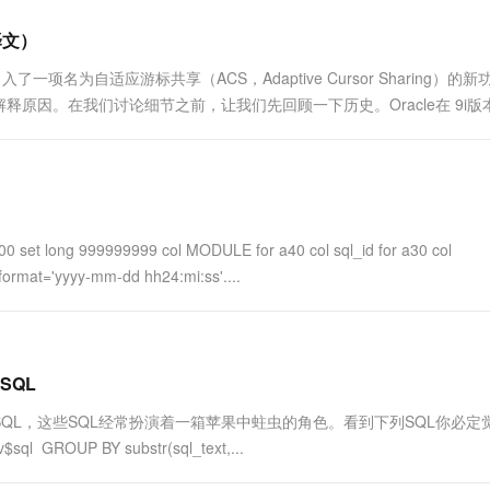
一个 AI 助手
超强辅助，Bol
即刻拥有 DeepSeek-R1 满血版
在企业官网、通讯软件中为客户提供 AI 客服
译文）
多种方案随心选，轻松解锁专属 DeepSeek
一项名为自适应游标共享（ACS，Adaptive Cursor Sharing）的
原因。在我们讨论细节之前，让我们先回顾一下历史。Oracle在 9i版
第一次调用游标时会查看用户定....
t long 999999999 col MODULE for a40 col sql_id for a30 col
rmat='yyyy-mm-dd hh24:mi:ss'....
SQL
QL，这些SQL经常扮演着一箱苹果中蛀虫的角色。看到下列SQL你必定
v$sql GROUP BY substr(sql_text,...