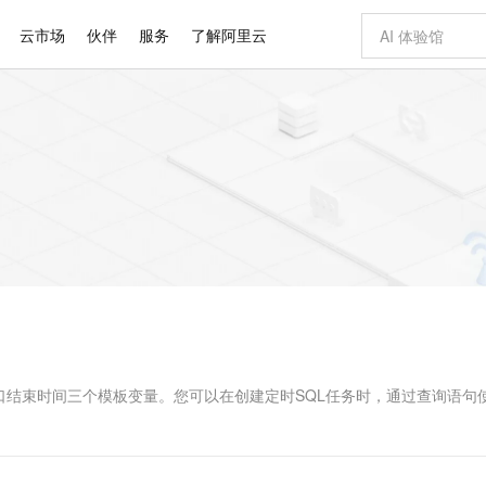
云市场
伙伴
服务
了解阿里云
AI 特惠
数据与 API
成为产品伙伴
企业增值服务
最佳实践
价格计算器
AI 场景体
基础软件
产品伙伴合
阿里云认证
市场活动
配置报价
大模型
自助选配和估算价格
步到位
智启 AI 普惠权益
产品生态集成认证中心
企业支持计划
云上春晚
域名与网站
Qwen Audio：打造专属 AI 语音助手
千问官方 MaaS 平台，为开发者和 Agent 而生，新用户赠送 1 亿 + tokens 额度
一句话生成原生
AI Coding
阿里云Maa
2026 阿里云
云服务器 E
为企业打
数据集
Windows
大模型认证
模型
NEW
NEW
格式还原
值低价云产品抢先购
至高享 1亿+免费 tokens，加速 Al 应用落地
提供智能易用的域名与建站服务
Qwen-Audio-3.0-Realtime 端到端实时语音角色扮演
输入一句话想法,
智能编程，一键
安全可靠、
产品生态伙伴
专家技术服务
云上奥运之旅
弹性计算合作
阿里云中企出
手机三要素
宝塔 Linux
全部认证
价格优势
开源旗舰模型
即刻拥有 DeepSeek-V4-Pro
阿里云 OPC 创新助力计划
千问大模型
一键部署幻兽
AI 电商营销
对象存储 O
大模型
产品生态伙伴工作台
企业增值服务台
云栖战略参考
云存储合作计
云栖大会
身份实名认证
CentOS
训练营
推动算力普惠，释放技术红利
最高返9万
真正可用的 1M 上下文,一次完成代码全链路开发
快速构建应用程序和网站，即刻迈出上云第一步
轻松解锁专属 DeepSeek-V4-Pro
至高百万元 Token 补贴，加速一人公司成长
多元化、高性能、安全可靠的大模型服务
一键购买专属
从图文生成到
云上的中国
数据库合作计
活动全景
短信
Docker
图片和
自进化智能体
5 分钟轻松部署专属 QwenPaw
Token Plan 模型订阅计划
数字证书管理服务（原SSL证书）
高效搭建 AI
AI 广告创作
无影云电脑
企业成长
NEW
HOT
信息公告
看见新力量
云网络合作计
OCR 文字识别
JAVA
越聪明
证享300元代金券
全托管，含MySQL、PostgreSQL、SQL Server、MariaDB多引擎
Qwen3.8-Max 首发尝鲜，限时加量 10 倍，夜间低至2折
实现全站HTTPS，呈现可信的WEB访问
从聊天伙伴进化为能主动干活的本地数字员工
图文、视频一
随时随地安
Kimi-K3
HappyHors
NEW
魔搭 Mode
loud
服务实践
官网公告
Kimi 最新旗舰模型，长程编程与推理利器
让文字生成流
金融模力时刻
Salesforce O
版
发票查验
全能环境
Claude Code + GStack 打造工程团队
千问办公，限时限量积分加倍
Qoder
低代码高效构
AI 建站
短信服务
型
NEW
作计划
计划
创新中心
魔搭 ModelSc
健康状态
理服务
让AI从“聊天伙伴”进化为能干活的“数字员工”
安装技能 GStack，拥有专属 AI 工程团队
你的AI工作搭子，覆盖日常办公高频场景
面向真实软件的智能体编程平台
0 代码专业建
口结束时间三个模板变量。您可以在创建定时SQL任务时，通过查询语句
客户案例
天气预报查询
操作系统
Deepseek-v4-pro
HappyHors
态合作计划
态智能体模型
旗舰 MoE 大模型，百万上下文与顶尖推理能力
图生视频，流
同享
万小智 AI 建站低至 15元/月
Qoder CN
AI 短剧/漫剧
云原生数据库 
快递物流查询
WordPress
成为服务伙
高校合作
点，立即开启云上创新
覆盖公网/内网、递归/权威、移动APP等全场景解析服务
送.CN域名，送备案服务码
基于千问大模型等，支持代码智能生成、研发智能问答
AI助力短剧
GLM-5.2
Wan2.7-T
Ubuntu