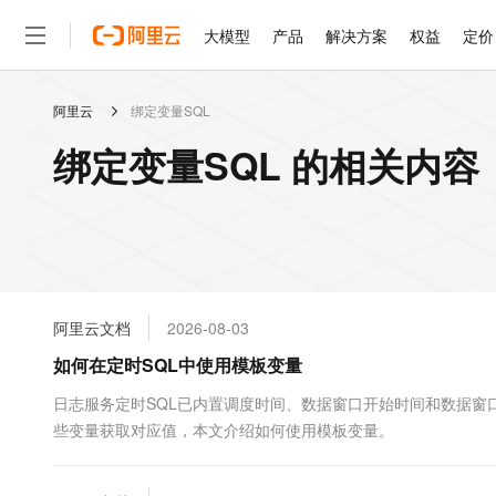
大模型
产品
解决方案
权益
定价
阿里云
绑定变量SQL
大模型
产品
解决方案
权益
定价
云市场
伙伴
服务
了解阿里云
精选产品
精选解决方案
普惠上云
产品定价
精选商城
成为销售伙伴
售前咨询
为什么选择阿里云
千问AI平台
绑定变量SQL 的相关内容
了解云产品的定价详情
大模型服务平台百炼
睿译宝，AI翻译排版一
普惠上云 官方力荐
分销伙伴
在线服务
网站建设
什么是云计算
大
大模型服务与应用平台
上传文档即自动完成翻译和
云服务器38元/年起，超
咨询伙伴
多端小程序
技术领先
云上成本管理
售后服务
轻量应用服务器
GLM-5.2：长任务时代
官方推荐返现计划
大模型
精选产品
精选解决方案
Salesforce 国际版订阅
稳定可靠
管理和优化成本
推荐新用户得奖励，单订单
销售伙伴合作计划
自助服务
友盟天域
安全合规
人工智能与机器学习
AI
文本生成
云数据库 RDS
Hermes Agent，打造
云工开物
无影生态合作计划
在线服务
阿里云文档
2026-08-03
观测云
分析师报告
自主进化，持久记忆，越用
高校专属算力普惠，学生认
计算
互联网应用开发
Qwen3.8-Max
HOT
Salesforce On Alibaba C
工单服务
如何在定时SQL中使用模板变量
智能体时代全能旗舰模型
Tuya 物联网平台阿里云
研究报告与白皮书
人工智能平台 PAI
快速拥有专属 OpenClaw
大模
Consulting Partner 合
大数据
容器
免费试用
短信专区
一站式AI开发、训练和推
日志服务定时SQL已内置调度时间、数据窗口开始时间和数据窗
蓝凌 OA
Qwen3.7-Plus
AI 大模型销售与服务生
现代化应用
些变量获取对应值，本文介绍如何使用模板变量。
存储
天池大赛
能看、能想、能动手的多模
云解析DNS
解决方案免费试用 新老
电子合同
最高领取价值200元试用
安全
网络与CDN
AI 算法大赛
Qwen3-VL-Plus
畅捷通