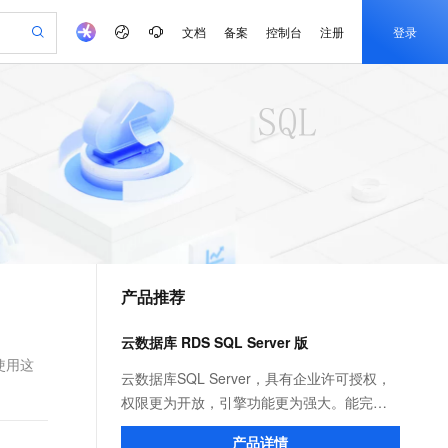
文档
备案
控制台
注册
登录
验
作计划
器
AI 活动
专业服务
服务伙伴合作计划
开发者社区
加入我们
产品动态
服务平台百炼
阿里云 OPC 创新助力计划
一站式生成采购清单，支持单品或批量购买
可编辑精美 PPT 文稿
S产品伙伴计划（繁花）
峰会
CS
造的大模型服务与应用开发平台
Agency Agents：拥有专属领域专家
AI 生产力先锋
Al MaaS 服务伙伴赋能合作
域名
博文
Careers
至高可申请百万元
Qwen3.8-Max 模型上线
 轻松生成专业的 PPT
开启高性价比 AI 编程新体验
弹性可伸缩的云计算服务
先锋实践拓展 AI 生产力的边界
多领域专家智能体,一键组建 AI 虚拟交付团队
Token 补贴，五大权
计划
海大会
伙伴信用分合作计划
商标
问答
社会招聘
益加速 OPC 成功
帕鲁游戏服务器
SS
HappyHorse 打造一站式影视创作平台
飞天发布时刻
HOT
Open Search 向量检索版支
划
备案
电子书
校园招聘
联机服务器，轻松开启游戏
视频创作，一键激活电商全链路生产力
稳定、安全、高性价比、高性能的云存储服务
所见，即是所愿
持视频检索 Pipeline 功能
可视化编排打通从文字构思到成片全链路闭环
更多支持
划
公司注册
镜像站
视频生成
语音识别与合成
 智能体与工作流应用
漫剧工坊：一站式动画创作平台
AI 实训营
应用身份服务 (IDaaS)
合作伙伴培训与认证
产品推荐
划
上云迁移
站生成，高效打造优质广告素材
全接入的云上超级电脑
通过阿里云百炼高效搭建AI应用,助力高效开发
快速生产连贯的高质量长漫剧
从基础到进阶，Agent 创客手把手教你
OpenClaw 管理能力上线
e-1.1-T2V
Qwen3-TTS-Flash
lScope
我要反馈
查询合作伙伴
畅细腻的高质量视频
离线语音合成大模型，多语言方言自适应，低延迟高稳定
n Alibaba Cloud ISV 合作
代维服务
建企业门户网站
10 分钟搭建微信、支付宝小程序
云数据库 RDS SQL Server 版
MaxCompute MaxFrame 提
创新加速
ope
登录合作伙伴管理后台
我要建议
站，无忧落地极速上线
以可视化方式快速构建移动和 PC 门户网站
国内短信简单易用，安全可靠，秒级触达，全球覆盖200+国家和地区。
高效部署网站，快速应用到小程序
供自动弹性内存功能
使用这
e-1.1-I2V
Cosyvoice-V3-Flash
云数据库SQL Server，具有企业许可授权，
安全
畅自然，细节丰富
高表现力语音合成大模型，语音克隆听感自然
我要投诉
PolarDB
权限更为开放，引擎功能更为强大。能完美
上云场景组合购
Milvus 弹性伸缩功能新增节
伴
漫剧创作，剧本、分镜、视频高效生成
100%兼容MySQL、PostgreSQL，兼容Oracle，支持集中和分布式
覆盖90%+业务场景，专享组合折扣价
点支持范围
支持Windows平台的.NET架构，支持复杂
2V
VPN
Fun-ASR
产品详情