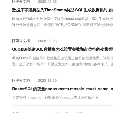
阿里云文档
2025-03-26
大数据开发治理平台 Data
AI 产品 免费试用
网络
安全
云开发大赛
Tableau 订阅
数据库字段类型为TimeStamp类型,SQL生成数据集时
1亿+ 大模型 tokens 和 
可观测
入门学习赛
中间件
AI空中课堂在线直播课
问题描述Quick BI数据库中字段为timestamp类型，SQL
云防火墙
140+云产品 免费试用
大模型服务
询控件传递值之后，会使用DATE_FORMAT()函数对字段进行转换，解
上云与迁云
云原生的云上边界网络安全
产品新客免费试用，最长1
数据库
生态解决方案
千问AI平台-Token Plan
企业出海
大模型ACA认证体验
大数据计算
阿里云文档
2025-03-26
助力企业全员 AI 认知与能
行业生态解决方案
政企业务
媒体服务
千问AI平台-模型体验
QuickBI创建SQL数据集怎么设置参数和占位符的变量类
开发者生态解决方案
在线体验全尺寸、多种模态
企业服务与云通信
概述Quick BI创建SQL数据集怎么设置占位符的变量类型。
AI 开发和 AI 应用解决
置。点开后如下所示：可以设置文本，数值和时间的各种形式。适用于Q
Happy 系列大模型
域名与网站
终端用户计算
阿里云文档
2023-11-30
Serverless
RasterSQL的变量ganos.raster.mosaic_must_sam
大模型解决方案
指定镶嵌（mosaic）时数据源的nodata值是否必须相同。
开发工具
快速部署 Dify，高效搭建 
迁移与运维管理