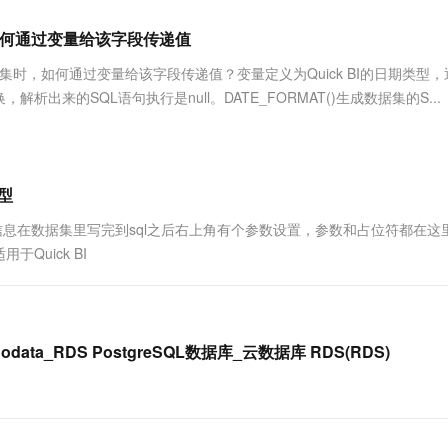
服务生态伙伴
视觉 Coding、空间感知、多模态思考等全面升级
1M上下文，专为长程任务能力而生
云工开物
企业应用
Works
Night Plan 支持 Qwen 3.8-Max
云原生大数据计算服务 MaxCompute
AI 办公
容器服务 Kub
NEW
Red Hat
,如何通过变量给该字段传递值
30+ 款产品免费体验
Data Agent 驱动的一站式 Data+AI 开发治理平台
夜间 5 折，Qwen/Meoo/TokenPlan 客户专享
面向分析的企业级SaaS模式云数据仓库
AI智能应用
提供一站式管
科研合作
ERP
堂（旗舰版）
SUSE
生成数据集时，如何通过变量给该字段传递值？变量定义为Quick BI的日期类型
智能客服
AI 应用构建
大模型原生
CRM
析出来的SQL语句执行是null。DATE_FORMAT()生成数据集的S...
防护产品
2个月
自动承接线索
建站小程序
Qoder
大模型服务平台百炼-应用模版
OA 办公系统
HOT
NEW
面向真实软件
个人版上线、团队版降价；千问3.8-Max首发发尝鲜
丰富多元化的应用模版和解决方案
力提升
财税管理
模板建站
万有无界
大模型服务平台百炼-智能体
型
400电话
定制建站
的模型效果
灵活可视化地构建企业级 Agent
详细信息在数据集里写完到sql之后右上角有个参数设置，参数和占位符都在这
方案
广告营销
模板小程序
uick BI
秒悟
人工智能平台 PAI
定制小程序
云端极速 AI 
新一代 AI 视频生成模型，深度适配广告营销等场景
AI Native 的算法工程平台，一站式完成建模、训练、推理服务部署
APP 开发
建站系统
e_nodata_RDS PostgreSQL数据库_云数据库 RDS(RDS)
AI 应用
10分钟微调：让0.6B模型媲美235B模
多模态数据信
型
依托云原生高可用架构,实现Dify私有化部署
用1%尺寸在特定领域达到大模型90%以上效果