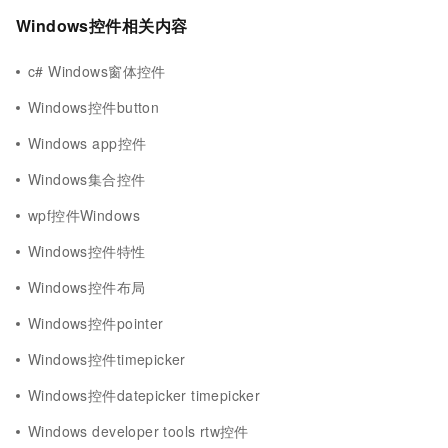
Windows控件相关内容
c# Windows窗体控件
Windows控件button
Windows app控件
Windows集合控件
wpf控件Windows
Windows控件特性
Windows控件布局
Windows控件pointer
Windows控件timepicker
Windows控件datepicker timepicker
Windows developer tools rtw控件