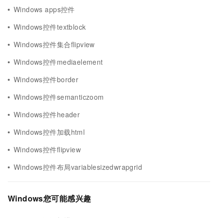
Windows apps控件
Windows控件textblock
Windows控件集合flipview
Windows控件mediaelement
Windows控件border
Windows控件semanticzoom
Windows控件header
Windows控件加载html
Windows控件flipview
Windows控件布局variablesizedwrapgrid
Windows您可能感兴趣