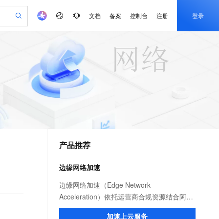
文档
备案
控制台
注册
登录
验
作计划
器
AI 活动
专业服务
服务伙伴合作计划
开发者社区
加入我们
产品动态
服务平台百炼
阿里云 OPC 创新助力计划
一站式生成采购清单，支持单品或批量购买
io：打造专属 AI 语音助手
S产品伙伴计划（繁花）
峰会
CS
造的大模型服务与应用开发平台
一句话生成原生可编辑精美 PPT 文稿
AI 生产力先锋
Al MaaS 服务伙伴赋能合作
域名
博文
Careers
至高可申请百万元
Qwen3.8-Max 模型上线
开启高性价比 AI 编程新体验
弹性可伸缩的云计算服务
Qwen-Audio-3.0-Realtime 端到端实时语音角色扮演
输入一句话想法, 轻松生成专业的 PPT
先锋实践拓展 AI 生产力的边界
Token 补贴，五大权
计划
海大会
伙伴信用分合作计划
商标
问答
社会招聘
益加速 OPC 成功
eek-V4-Pro
SS
一键部署幻兽帕鲁游戏服务器
飞天发布时刻
HOT
Open Search 向量检索版支
划
备案
电子书
校园招聘
pSeek-V4-Pro
视频创作，一键激活电商全链路生产力
稳定、安全、高性价比、高性能的云存储服务
一键购买专属联机服务器，轻松开启游戏
所见，即是所愿
持视频检索 Pipeline 功能
更多支持
划
公司注册
镜像站
视频生成
语音识别与合成
专属 QwenPaw
漫剧工坊：一站式动画创作平台
AI 实训营
HOT
应用身份服务 (IDaaS)
合作伙伴培训与认证
产品推荐
划
上云迁移
站生成，高效打造优质广告素材
全接入的云上超级电脑
从聊天伙伴进化为能主动干活的本地数字员工
快速生产连贯的高质量长漫剧
从基础到进阶，Agent 创客手把手教你
OpenClaw 管理能力上线
e-1.1-T2V
Qwen3-TTS-Flash
lScope
我要反馈
查询合作伙伴
畅细腻的高质量视频
离线语音合成大模型，多语言方言自适应，低延迟高稳定
n Alibaba Cloud ISV 合作
代维服务
建企业门户网站
10 分钟搭建微信、支付宝小程序
边缘网络加速
MaxCompute MaxFrame 提
创新加速
ope
登录合作伙伴管理后台
我要建议
站，无忧落地极速上线
以可视化方式快速构建移动和 PC 门户网站
国内短信简单易用，安全可靠，秒级触达，全球覆盖200+国家和地区。
高效部署网站，快速应用到小程序
供自动弹性内存功能
e-1.1-I2V
Cosyvoice-V3-Flash
边缘网络加速（Edge Network
安全
畅自然，细节丰富
高表现力语音合成大模型，语音克隆听感自然
我要投诉
PolarDB
Acceleration）依托运营商合规资源结合阿里
上云场景组合购
Milvus 弹性伸缩功能新增节
伴
漫剧创作，剧本、分镜、视频高效生成
100%兼容MySQL、PostgreSQL，兼容Oracle，支持集中和分布式
覆盖90%+业务场景，专享组合折扣价
点支持范围
云服务优势，为用户提供稳定安全、高速、
2V
VPN
Fun-ASR
加速上云服务