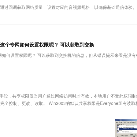
一个 AI 助手
超强辅助，Bol
化时通过回调获取网络质量，设置对应的音视频规格，以确保基础通信体验
即刻拥有 DeepSeek-R1 满血版
在企业官网、通讯软件中为客户提供 AI 客服
多种方案随心选，轻松解锁专属 DeepSeek
这个专网如何设置权限呢？ 可以获取到交换
网如何设置权限呢？ 可以获取到交换机的信息，但从错误提示来看是没有
的手段，共享权限仅当用户通过网络访问时才有效，本地用户不受此权限制
控制、更改、读取。 Win2003的默认共享权限是Everyone组有读
的“允许”和“拒绝”复选框，来控制用户和组的权限...