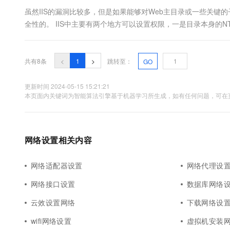
虽然IIS的漏洞比较多，但是如果能够对Web主目录或一些关键的
全性的。 IIS中主要有两个地方可以设置权限，一是目录本身的N
中的权限设置。 对于NTFS权限设置，首先主目录不能允许everyo
宾账号（IUSR_xxxxxxx）不能给予过高的....
共有8条
<
1
>
跳转至：
GO
更新时间 2024-05-15 15:21:21
本页面内关键词为智能算法引擎基于机器学习所生成，如有任何问题，可在页
网络设置相关内容
网络适配器设置
网络代理设
网络接口设置
数据库网络
云效设置网络
下载网络设
wifi网络设置
虚拟机安装