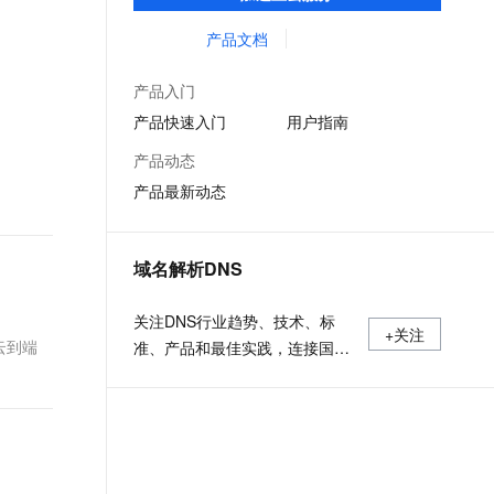
低时延的网络传输，解决客户不同站点的连
文戏情感细腻自然，动作戏激烈拳拳到肉，实现更强表演能力
支持中英文自由切换，具备更强的噪声鲁棒性
ernetes 版 ACK
云聚AI 严选权益
AI 原生数据库服务发布
SSL 证书
接、组网、数据安全传输、业务质量保障问
产品文档
，一键激活高效办公新体验
理容器应用的 K8s 服务
精选AI产品，从模型到应用全链提效
Agent 数据网关
题。
堡垒机
AI 用量加速计划
云原生数据库 PolarDB
产品入门
应用
防火墙
、识别商机，让客服更高效、服务更出色。
新老同享，达量后返
Agentic Database 发布
产品快速入门
用户指南
千问办公
主机安全
NEW
产品动态
的智能体编程平台
一站式AI生产力平台
产品最新动态
AI 应用及服务市场
伶鹊
企业级人与Agent协作平台，接入和调度多个数字员工
智能客服平台，对话机器人、对话分析、智能外呼
AI 应用
域名解析DNS
大模型服务平台百炼 - 全妙
大模型
应用创作平台
多模态内容创作工具，已接入 DeepSeek
关注DNS行业趋势、技术、标
自然语言处理
+关注
云到端
准、产品和最佳实践，连接国内
数据标注
外相关技术社群信息，追踪业内
DNS产品动态，加强信息共享，
机器学习
欢迎大家关注、推荐和投稿。
息提取
与 AI 智能体进行实时音视频通话
从文本、图片、视频中提取结构化的属性信息
构建支持视频理解的 AI 音视频实时通话应用