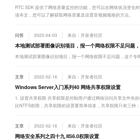
10 分钟在聊天系统中增加
专有云
RTC SDK 提供了网络质量监控的功能，您可以在网络状况变
读本文，您可以了解获取网络质量及设置音视频规格的方法。
问答
2023-04-03
来自：开发者社区
本地测试部署图像识别项目，报一个网络权限不足问题，
本地测试部署图像识别项目，报一个网络权限不足问题，这个专
文章
2022-02-16
来自：开发者社区
Windows Server入门系列40 网络共享权限设置
1. 设置共享权限 共享权限是控制用户通过网络访问共享文件夹
比NTFS权限，共享权限的设置要简单得多，共享权限只有三种：完全
通过“添加”和“删除”按钮，可以控制更改用户和组的数量，通过下面
文章
2022-02-16
来自：开发者社区
网络安全系列之四十九 IIS6.0权限设置