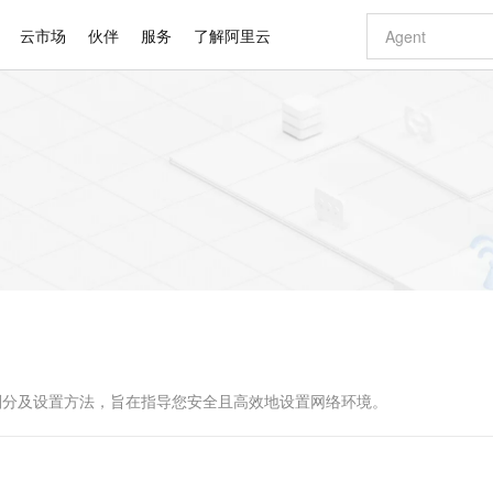
云市场
伙伴
服务
了解阿里云
AI 特惠
数据与 API
成为产品伙伴
企业增值服务
最佳实践
价格计算器
AI 场景体
基础软件
产品伙伴合
阿里云认证
市场活动
配置报价
大模型
自助选配和估算价格
新方式
睿译宝，AI翻译排版一步到位
智启 AI 普惠权益
产品生态集成认证中心
企业支持计划
云上春晚
域名与网站
千问官方 MaaS 平台，为开发者和 Agent 而生，新用户赠送 1 亿 + tokens 额度
Qwen Aud
AI Coding
阿里云Maa
2026 阿里云
云服务器 E
为企业打
数据集
Windows
大模型认证
模型
NEW
NEW
交付可用成果
值低价云产品抢先购
上传文档即自动完成翻译和格式还原
至高享 1亿+免费 tokens，加速 Al 应用落地
提供智能易用的域名与建站服务
智能编程，一键
安全可靠、
产品生态伙伴
专家技术服务
云上奥运之旅
弹性计算合作
阿里云中企出
手机三要素
宝塔 Linux
全部认证
价格优势
有专属领域专家
GLM-5.2：长任务时代开源旗舰模型
阿里云 OPC 创新助力计划
千问大模型
即刻拥有 DeepS
AI 电商营销
对象存储 O
大模型
产品生态伙伴工作台
企业增值服务台
云栖战略参考
云存储合作计
云栖大会
身份实名认证
CentOS
训练营
推动算力普惠，释放技术红利
最高返9万
多领域专家智能体,一键组建 AI 虚拟交付团队
快速构建应用程序和网站，即刻迈出上云第一步
至高百万元 Token 补贴，加速一人公司成长
多元化、高性能、安全可靠的大模型服务
真正可用的 1M 上下文,一次完成代码全链路开发
轻松解锁专属 Dee
从图文生成到
云上的中国
数据库合作计
活动全景
短信
Docker
图片和
站式影视创作平台
Hermes Agent，打造自进化智能体
Token Plan 模型订阅计划
数字证书管理服务（原SSL证书）
5 分钟轻松部署
AI 广告创作
无影云电脑
企业成长
NEW
信息公告
看见新力量
云网络合作计
OCR 文字识别
JAVA
证享300元代金券
可视化编排打通从文字构思到成片全链路闭环
全托管，含MySQL、PostgreSQL、SQL Server、MariaDB多引擎
自主进化，持久记忆，越用越聪明
Qwen3.8-Max 首发尝鲜，限时加量 10 倍，夜间低至2折
实现全站HTTPS，呈现可信的WEB访问
图文、视频一
随时随地安
Kimi-K3
HappyHors
NEW
魔搭 Mode
loud
服务实践
官网公告
Kimi 最新旗舰模型，长程编程与推理利器
让文字生成流
金融模力时刻
Salesforce O
版
发票查验
全能环境
Claude Code + GStack 打造工程团队
千问办公，限时限量积分加倍
Qoder
低代码高效构
AI 建站
短信服务
型
NEW
作计划
计划
创新中心
魔搭 ModelSc
健康状态
理服务
让AI从“聊天伙伴”进化为能干活的“数字员工”
安装技能 GStack，拥有专属 AI 工程团队
你的AI工作搭子，覆盖日常办公高频场景
面向真实软件的智能体编程平台
0 代码专业建
的类型划分及设置方法，旨在指导您安全且高效地设置网络环境。
客户案例
天气预报查询
操作系统
Deepseek-v4-pro
HappyHors
态合作计划
态智能体模型
旗舰 MoE 大模型，百万上下文与顶尖推理能力
图生视频，流
同享
万小智 AI 建站低至 15元/月
Qoder CN
AI 短剧/漫剧
云原生数据库 
快递物流查询
WordPress
成为服务伙
高校合作
点，立即开启云上创新
覆盖公网/内网、递归/权威、移动APP等全场景解析服务
送.CN域名，送备案服务码
基于千问大模型等，支持代码智能生成、研发智能问答
AI助力短剧
GLM-5.2
Wan2.7-T
Ubuntu