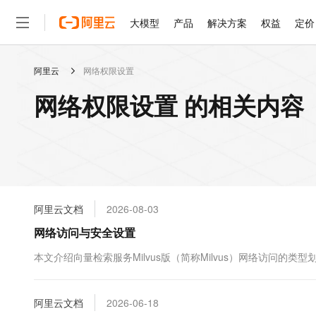
大模型
产品
解决方案
权益
定价
阿里云
网络权限设置
大模型
产品
解决方案
权益
定价
云市场
伙伴
服务
了解阿里云
精选产品
精选解决方案
普惠上云
产品定价
精选商城
成为销售伙伴
售前咨询
为什么选择阿里云
千问AI平台
网络权限设置 的相关内容
了解云产品的定价详情
大模型服务平台百炼
千问办公，解锁你的工作
普惠上云 官方力荐
分销伙伴
在线服务
网站建设
什么是云计算
大
大模型服务与应用平台
企业级Agent产品，直接
云服务器38元/年起，超
咨询伙伴
多端小程序
技术领先
云上成本管理
售后服务
轻量应用服务器
Agency Agents：拥
官方推荐返现计划
大模型
精选产品
精选解决方案
Salesforce 国际版订阅
稳定可靠
管理和优化成本
推荐新用户得奖励，单订单
销售伙伴合作计划
自助服务
友盟天域
安全合规
人工智能与机器学习
AI
文本生成
云数据库 RDS
HappyHorse 打造一
云工开物
无影生态合作计划
在线服务
阿里云文档
2026-08-03
观测云
分析师报告
高校专属算力普惠，学生认
计算
互联网应用开发
Qwen3.8-Max
HOT
Salesforce On Alibaba C
工单服务
网络访问与安全设置
智能体时代全能旗舰模型
Tuya 物联网平台阿里云
研究报告与白皮书
人工智能平台 PAI
快速拥有专属 OpenClaw
大模
Consulting Partner 合
大数据
容器
免费试用
短信专区
一站式AI开发、训练和推
本文介绍向量检索服务Milvus版（简称Milvus）网络访问
蓝凌 OA
Qwen3.7-Plus
AI 大模型销售与服务生
现代化应用
存储
天池大赛
能看、能想、能动手的多模
云解析DNS
解决方案免费试用 新老
电子合同
最高领取价值200元试用
安全
阿里云文档
网络与CDN
2026-06-18
AI 算法大赛
Qwen3-VL-Plus
畅捷通