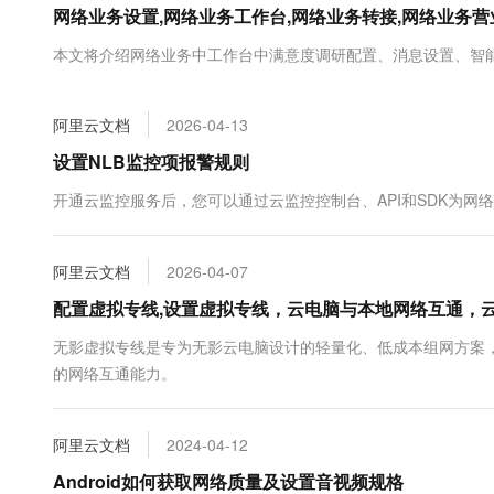
网络业务设置,网络业务工作台,网络业务转接,网络业务
大数据开发治理平台 Data
AI 产品 免费试用
网络
安全
云开发大赛
Tableau 订阅
1亿+ 大模型 tokens 和 
本文将介绍网络业务中工作台中满意度调研配置、消息设置、智
可观测
入门学习赛
中间件
AI空中课堂在线直播课
云防火墙
140+云产品 免费试用
大模型服务
上云与迁云
云原生的云上边界网络安全
产品新客免费试用，最长1
数据库
阿里云文档
2026-04-13
生态解决方案
千问AI平台-Token Plan
企业出海
大模型ACA认证体验
设置NLB监控项报警规则
大数据计算
助力企业全员 AI 认知与能
行业生态解决方案
政企业务
开通云监控服务后，您可以通过云监控控制台、API和SDK为网
媒体服务
千问AI平台-模型体验
开发者生态解决方案
在线体验全尺寸、多种模态
企业服务与云通信
AI 开发和 AI 应用解决
阿里云文档
2026-04-07
Happy 系列大模型
域名与网站
配置虚拟专线,设置虚拟专线，云电脑与本地网络互通，
终端用户计算
无影虚拟专线是专为无影云电脑设计的轻量化、低成本组网方案
的网络互通能力。
Serverless
大模型解决方案
开发工具
快速部署 Dify，高效搭建 
阿里云文档
2024-04-12
迁移与运维管理
Android如何获取网络质量及设置音视频规格