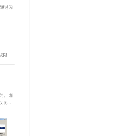
t.diy 一步搞定创意建站
构建大模型应用的安全防护体系
。通过阅
通过自然语言交互简化开发流程,全栈开发支持
通过阿里云安全产品对 AI 应用进行安全防护
权限
约。 相
取权限。