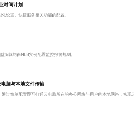
服务生态伙伴
视觉 Coding、空间感知、多模态思考等全面升级
1M上下文，专为长程任务能力而生
云工开物
营业时间计划
企业应用
Works
Night Plan 支持 Qwen 3.8-Max
云原生大数据计算服务 MaxCompute
AI 办公
容器服务 Kub
NEW
Red Hat
30+ 款产品免费体验
Data Agent 驱动的一站式 Data+AI 开发治理平台
夜间 5 折，Qwen/Meoo/TokenPlan 客户专享
面向分析的企业级SaaS模式云数据仓库
AI智能应用
提供一站式管
科研合作
能化设置、快捷服务相关功能的配置。
ERP
堂（旗舰版）
SUSE
智能客服
AI 应用构建
大模型原生
CRM
防护产品
2个月
自动承接线索
建站小程序
Qoder
大模型服务平台百炼-应用模版
OA 办公系统
HOT
NEW
面向真实软件
个人版上线、团队版降价；千问3.8-Max首发发尝鲜
丰富多元化的应用模版和解决方案
力提升
财税管理
模板建站
络型负载均衡NLB实例配置监控报警规则。
万有无界
大模型服务平台百炼-智能体
400电话
定制建站
的模型效果
灵活可视化地构建企业级 Agent
方案
广告营销
模板小程序
秒悟
人工智能平台 PAI
定制小程序
云端极速 AI 
新一代 AI 视频生成模型，深度适配广告营销等场景
AI Native 的算法工程平台，一站式完成建模、训练、推理服务部署
云电脑与本地文件传输
APP 开发
，通过简单配置即可打通云电脑所在的办公网络与用户的本地网络，实现
建站系统
AI 应用
10分钟微调：让0.6B模型媲美235B模
多模态数据信
型
依托云原生高可用架构,实现Dify私有化部署
用1%尺寸在特定领域达到大模型90%以上效果