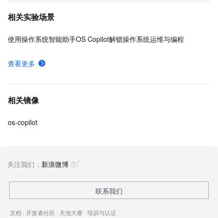
芯、Arm 、Intel 等 24 家国内外头部企业共同组成，有
相关实验场景
超过 1000 家来自芯片厂商、软件厂商、整机厂商、操
作系统厂商等覆盖操作系统全产业链的合作伙伴参与生
使用操作系统智能助手OS Copilot解锁操作系统运维与编程
态共建。
查看更多
相关镜像
os-copilot
关注我们：
新浪微博
联系我们
文档
|
开发者社区
|
天池大赛
|
培训与认证